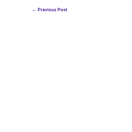
Post
←
Previous Post
navigation