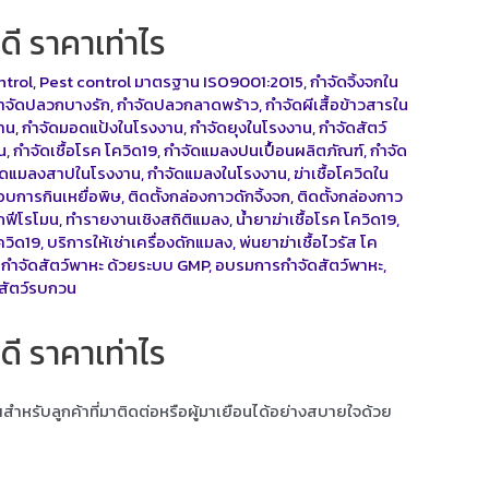
ี ราคาเท่าไร
ntrol
,
Pest control มาตรฐาน ISO9001:2015
,
กำจัดจิ้งจกใน
ำจัดปลวกบางรัก
,
กำจัดปลวกลาดพร้าว
,
กำจัดผีเสื้อข้าวสารใน
าน
,
กำจัดมอดแป้งในโรงงาน
,
กำจัดยุงในโรงงาน
,
กำจัดสัตว์
น
,
กำจัดเชื้อโรค โควิด19
,
กำจัดแมลงปนเปื้อนผลิตภัณฑ์
,
กำจัด
ัดแมลงสาปในโรงงาน
,
กำจัดแมลงในโรงงาน
,
ฆ่าเชื้อโควิดใน
บการกินเหยื่อพิษ
,
ติดตั้งกล่องกาวดักจิ้งจก
,
ติดตั้งกล่องกาว
ักฟีโรโมน
,
ทำรายงานเชิงสถิติแมลง
,
น้ำยาฆ่าเชื้อโรค โควิด19
,
ควิด19
,
บริการให้เช่าเครื่องดักแมลง
,
พ่นยาฆ่าเชื้อไวรัส โค
กำจัดสัตว์พาหะ ด้วยระบบ GMP
,
อบรมการกำจัดสัตว์พาหะ
,
สัตว์รบกวน
ี ราคาเท่าไร
ุณสำหรับลูกค้าที่มาติดต่อหรือผู้มาเยือนได้อย่างสบายใจด้วย