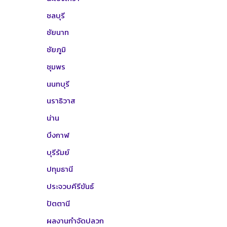
ชลบุรี
ชัยนาท
ชัยภูมิ
ชุมพร
นนทบุรี
นราธิวาส
น่าน
บึงกาฬ
บุรีรัมย์
ปทุมธานี
ประจวบคีรีขันธ์
ปัตตานี
ผลงานกำจัดปลวก