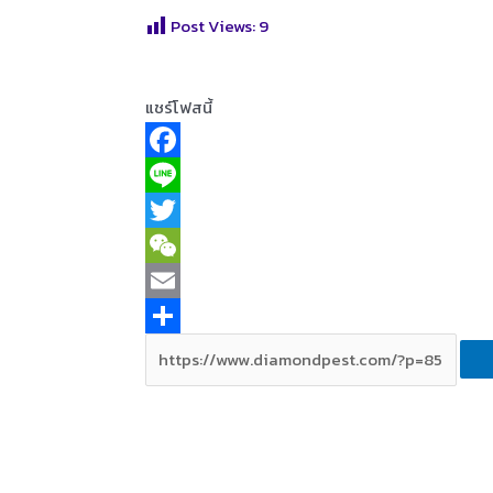
Post Views:
9
แชร์โฟสนี้
F
a
L
c
i
T
e
n
w
W
b
e
i
e
E
o
t
C
m
S
o
t
h
a
h
k
e
a
i
a
r
t
l
r
e