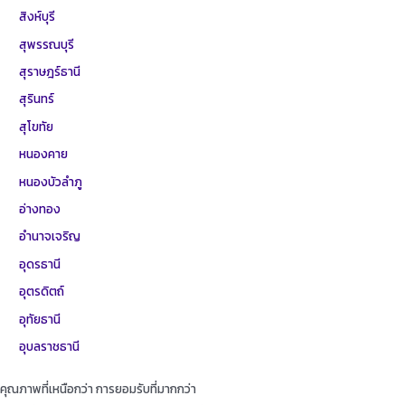
สิงห์บุรี
สุพรรณบุรี
สุราษฎร์ธานี
สุรินทร์
สุโขทัย
หนองคาย
หนองบัวลำภู
อ่างทอง
อำนาจเจริญ
อุดรธานี
อุตรดิตถ์
อุทัยธานี
อุบลราชธานี
คุณภาพที่เหนือกว่า การยอมรับที่มากกว่า