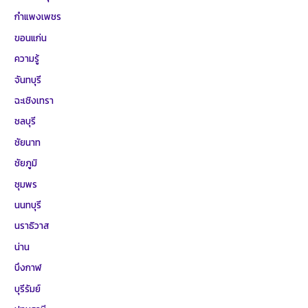
กำแพงเพชร
ขอนแก่น
ความรู้
จันทบุรี
ฉะเชิงเทรา
ชลบุรี
ชัยนาท
ชัยภูมิ
ชุมพร
นนทบุรี
นราธิวาส
น่าน
บึงกาฬ
บุรีรัมย์