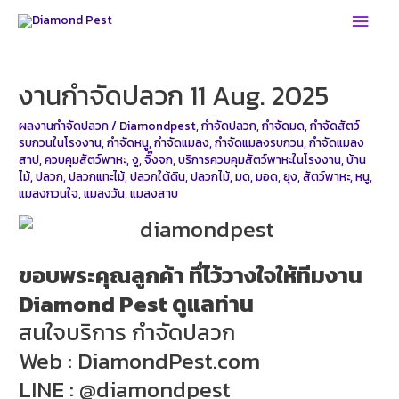
Skip
Main
to
Men
content
งานกำจัดปลวก 11 Aug. 2025
ผลงานกำจัดปลวก
/
Diamondpest
,
กำจัดปลวก
,
กำจัดมด
,
กำจัดสัตว์
รบกวนในโรงงาน
,
กำจัดหนู
,
กำจัดแมลง
,
กำจัดแมลงรบกวน
,
กำจัดแมลง
สาป
,
ควบคุมสัตว์พาหะ
,
งู
,
จิ๊งจก
,
บริการควบคุมสัตว์พาหะในโรงงาน
,
บ้าน
ไม้
,
ปลวก
,
ปลวกแทะไม้
,
ปลวกใต้ดิน
,
ปลวกไม้
,
มด
,
มอด
,
ยุง
,
สัตว์พาหะ
,
หนู
,
แมลงกวนใจ
,
แมลงวัน
,
แมลงสาบ
ขอบพระคุณลูกค้า ทึ่ไว้วางใจให้ทีมงาน
Diamond Pest ดูแลท่าน
สนใจบริการ กำจัดปลวก
Web : DiamondPest.com
LINE : @diamondpest