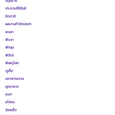
ปทุมธานี
ประจวบคีรีขันธ์
ปัตตานี
ผลงานกำจัดปลวก
พะเยา
พังงา
พัทลุง
พิจิตร
พิษณุโลก
ภูเก็ต
มหาสารคราม
มุกดาหาร
ยะลา
ยโสธร
ร้อยเอ็ด