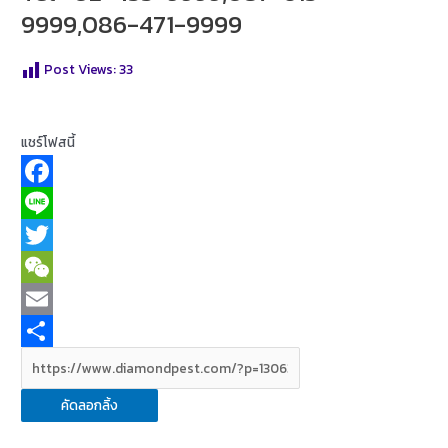
9999,086-471-9999
Post Views:
33
แชร์โฟสนี้
F
a
L
c
i
T
e
n
w
W
b
e
i
e
E
o
t
C
m
S
o
t
h
a
h
คัดลอกลิ้ง
k
e
a
i
a