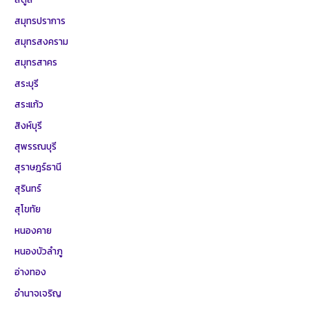
สมุทรปราการ
สมุทรสงคราม
สมุทรสาคร
สระบุรี
สระแก้ว
สิงห์บุรี
สุพรรณบุรี
สุราษฎร์ธานี
สุรินทร์
สุโขทัย
หนองคาย
หนองบัวลำภู
อ่างทอง
อำนาจเจริญ