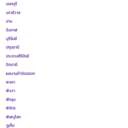
นนทบุรี
นราธิวาส
น่าน
บึงกาฬ
บุรีรัมย์
ปทุมธานี
ประจวบคีรีขันธ์
ปัตตานี
ผลงานกำจัดปลวก
พะเยา
พังงา
พัทลุง
พิจิตร
พิษณุโลก
ภูเก็ต