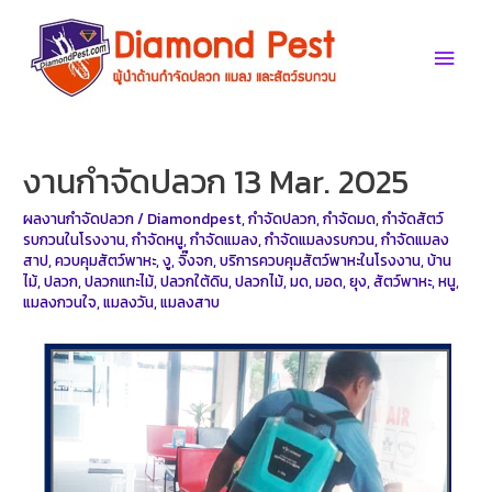
Skip
to
Main
content
Men
งานกำจัดปลวก 13 Mar. 2025
ผลงานกำจัดปลวก
/
Diamondpest
,
กำจัดปลวก
,
กำจัดมด
,
กำจัดสัตว์
รบกวนในโรงงาน
,
กำจัดหนู
,
กำจัดแมลง
,
กำจัดแมลงรบกวน
,
กำจัดแมลง
สาป
,
ควบคุมสัตว์พาหะ
,
งู
,
จิ๊งจก
,
บริการควบคุมสัตว์พาหะในโรงงาน
,
บ้าน
ไม้
,
ปลวก
,
ปลวกแทะไม้
,
ปลวกใต้ดิน
,
ปลวกไม้
,
มด
,
มอด
,
ยุง
,
สัตว์พาหะ
,
หนู
,
แมลงกวนใจ
,
แมลงวัน
,
แมลงสาบ