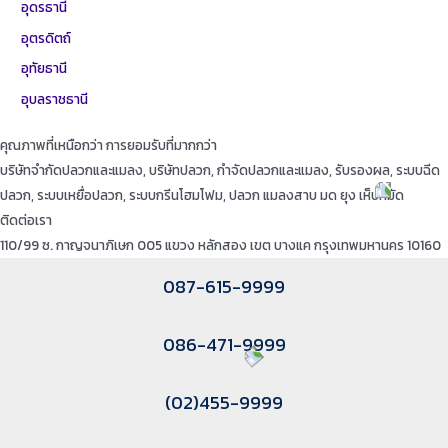
อุดรธานี
อุตรดิตถ์
อุทัยธานี
อุบลราชธานี
คุณภาพที่เหนือกว่า การยอมรับที่มากกว่า
บริษัทจำกัดปลวกและแมลง, บริษัทปลวก, กำจัดปลวกและแมลง, รับรองผล, ระบบฉีด
ปลวก, ระบบเหยื่อปลวก, ระบบกรีนโฮมโฟม, ปลวก แมลงสาบ มด ยุง เห็บหมัด
ติดต่อเรา
110/99 ซ. กาญจนาภิเษก 005 แขวง หลักสอง เขต บางแค กรุงเทพมหานคร 10160
087-615-9999
086-471-9999
(02)455-9999