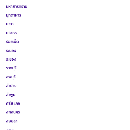
มหาสารคราม
มุกดาหาร
ยะลา
ยโสธร
ร้อยเอ็ด
ระนอง
ระยอง
ราชบุรี
ลพบุรี
ลำปาง
ลำพูน
ศรีสะเกษ
สกลนคร
สงขลา
สตูล