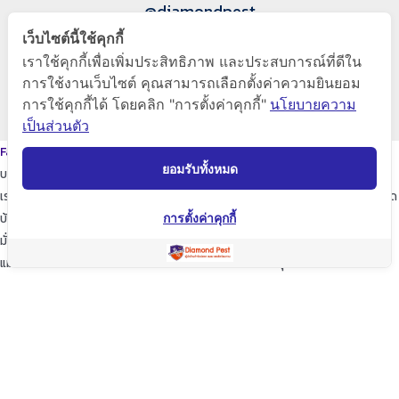
@diamondpest
เว็บไซต์นี้ใช้คุกกี้
Diamond Pest Control
เราใช้คุกกี้เพื่อเพิ่มประสิทธิภาพ และประสบการณ์ที่ดีใน
การใช้งานเว็บไซต์ คุณสามารถเลือกตั้งค่าความยินยอม
การใช้คุกกี้ได้ โดยคลิก "การตั้งค่าคุกกี้"
นโยบายความ
www.diamondpest.com
เป็นส่วนตัว
Facebook
Line
Envelope
ยอมรับทั้งหมด
บริการของเรา
เราจะพัฒนาการบริการให้กับลูกค้าดียิ่งขึ้นในทุกๆด้าน ให้เราดูแลใส่ใจทุกรายละเอียด
บ้านของท่านก็เปรียบเสมือนบ้านของเรา
การตั้งค่าคุกกี้
มั่นใจในเรามั่นใจใน “ไดมอนด์แพลนเนท” บริการเป็นเลิศ ผู้นำด้านการกำจัดปลวก
แมลง และสัตว์รบกวนต่างๆ ปลอดภัยต่อบ้านและครอบครัวคุณอย่างแน่นอน
TopKeyWord
แชร์โฟสนี้