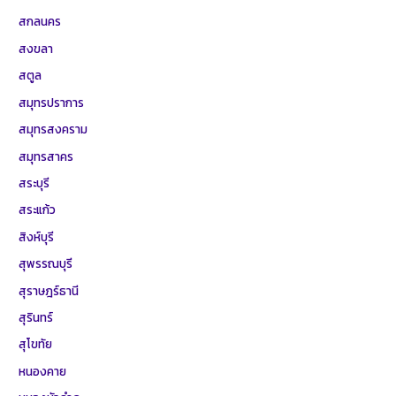
สกลนคร
สงขลา
สตูล
สมุทรปราการ
สมุทรสงคราม
สมุทรสาคร
สระบุรี
สระแก้ว
สิงห์บุรี
สุพรรณบุรี
สุราษฎร์ธานี
สุรินทร์
สุโขทัย
หนองคาย