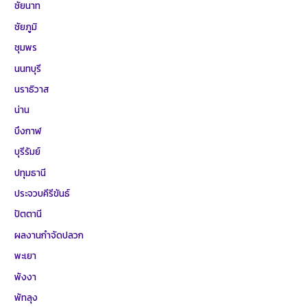
ชัยนาท
ชัยภูมิ
ชุมพร
นนทบุรี
นราธิวาส
น่าน
บึงกาฬ
บุรีรัมย์
ปทุมธานี
ประจวบคีรีขันธ์
ปัตตานี
ผลงานกำจัดปลวก
พะเยา
พังงา
พัทลุง