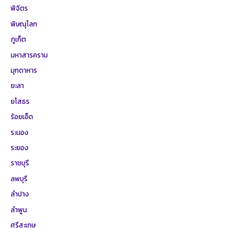
พิจิตร
พิษณุโลก
ภูเก็ต
มหาสารคราม
มุกดาหาร
ยะลา
ยโสธร
ร้อยเอ็ด
ระนอง
ระยอง
ราชบุรี
ลพบุรี
ลำปาง
ลำพูน
ศรีสะเกษ