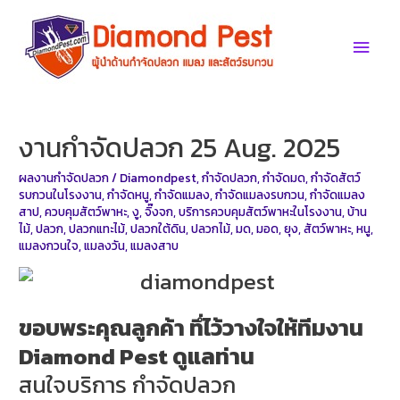
Skip
to
Main
content
Men
งานกำจัดปลวก 25 Aug. 2025
ผลงานกำจัดปลวก
/
Diamondpest
,
กำจัดปลวก
,
กำจัดมด
,
กำจัดสัตว์
รบกวนในโรงงาน
,
กำจัดหนู
,
กำจัดแมลง
,
กำจัดแมลงรบกวน
,
กำจัดแมลง
สาป
,
ควบคุมสัตว์พาหะ
,
งู
,
จิ๊งจก
,
บริการควบคุมสัตว์พาหะในโรงงาน
,
บ้าน
ไม้
,
ปลวก
,
ปลวกแทะไม้
,
ปลวกใต้ดิน
,
ปลวกไม้
,
มด
,
มอด
,
ยุง
,
สัตว์พาหะ
,
หนู
,
แมลงกวนใจ
,
แมลงวัน
,
แมลงสาบ
ขอบพระคุณลูกค้า ทึ่ไว้วางใจให้ทีมงาน
Diamond Pest ดูแลท่าน
สนใจบริการ กำจัดปลวก