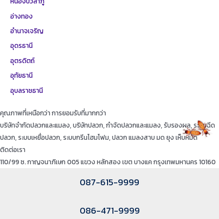
หนองบัวลำภู
อ่างทอง
อำนาจเจริญ
อุดรธานี
อุตรดิตถ์
อุทัยธานี
อุบลราชธานี
คุณภาพที่เหนือกว่า การยอมรับที่มากกว่า
บริษัทจำกัดปลวกและแมลง, บริษัทปลวก, กำจัดปลวกและแมลง, รับรองผล, ระบบฉีด
ปลวก, ระบบเหยื่อปลวก, ระบบกรีนโฮมโฟม, ปลวก แมลงสาบ มด ยุง เห็บหมัด
ติดต่อเรา
110/99 ซ. กาญจนาภิเษก 005 แขวง หลักสอง เขต บางแค กรุงเทพมหานคร 10160
087-615-9999
086-471-9999