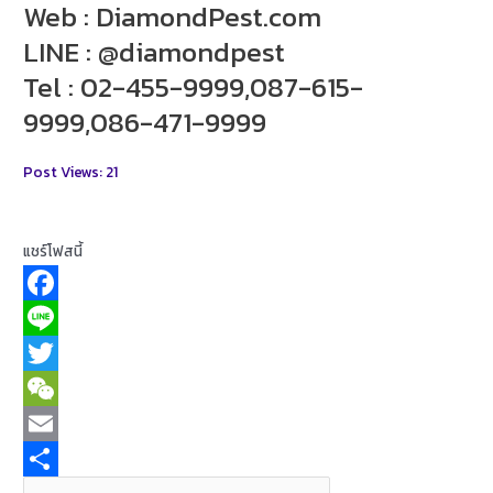
Web : DiamondPest.com
LINE : @diamondpest
Tel : 02-455-9999,087-615-
9999,086-471-9999
Post Views:
21
แชร์โฟสนี้
F
a
L
c
i
T
e
n
w
W
b
e
i
e
E