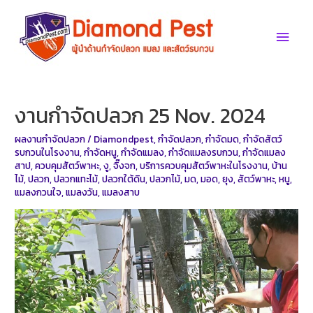
Skip
to
Main
content
Men
งานกำจัดปลวก 25 Nov. 2024
ผลงานกำจัดปลวก
/
Diamondpest
,
กำจัดปลวก
,
กำจัดมด
,
กำจัดสัตว์
รบกวนในโรงงาน
,
กำจัดหนู
,
กำจัดแมลง
,
กำจัดแมลงรบกวน
,
กำจัดแมลง
สาป
,
ควบคุมสัตว์พาหะ
,
งู
,
จิ๊งจก
,
บริการควบคุมสัตว์พาหะในโรงงาน
,
บ้าน
ไม้
,
ปลวก
,
ปลวกแทะไม้
,
ปลวกใต้ดิน
,
ปลวกไม้
,
มด
,
มอด
,
ยุง
,
สัตว์พาหะ
,
หนู
,
แมลงกวนใจ
,
แมลงวัน
,
แมลงสาบ