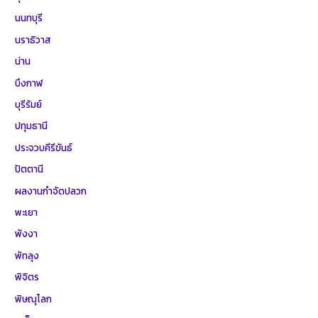
นนทบุรี
นราธิวาส
น่าน
บึงกาฬ
บุรีรัมย์
ปทุมธานี
ประจวบคีรีขันธ์
ปัตตานี
ผลงานกำจัดปลวก
พะเยา
พังงา
พัทลุง
พิจิตร
พิษณุโลก