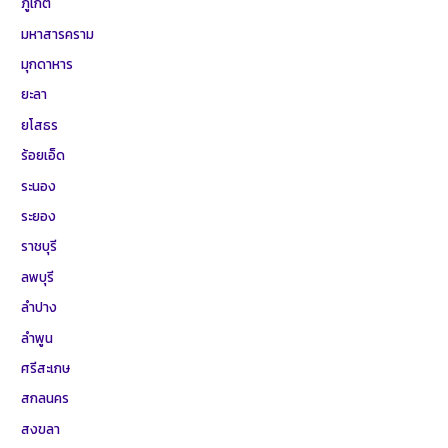
ภูเก็ต
มหาสารคราม
มุกดาหาร
ยะลา
ยโสธร
ร้อยเอ็ด
ระนอง
ระยอง
ราชบุรี
ลพบุรี
ลำปาง
ลำพูน
ศรีสะเกษ
สกลนคร
สงขลา