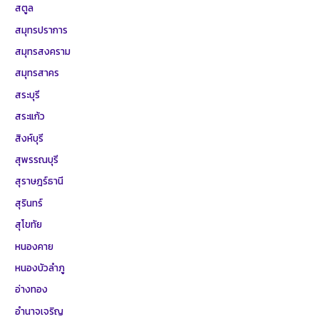
สตูล
สมุทรปราการ
สมุทรสงคราม
สมุทรสาคร
สระบุรี
สระแก้ว
สิงห์บุรี
สุพรรณบุรี
สุราษฎร์ธานี
สุรินทร์
สุโขทัย
หนองคาย
หนองบัวลำภู
อ่างทอง
อำนาจเจริญ