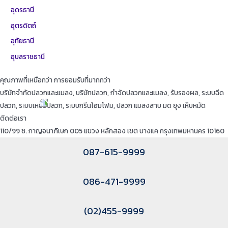
อุดรธานี
อุตรดิตถ์
อุทัยธานี
อุบลราชธานี
คุณภาพที่เหนือกว่า การยอมรับที่มากกว่า
บริษัทจำกัดปลวกและแมลง, บริษัทปลวก, กำจัดปลวกและแมลง, รับรองผล, ระบบฉีด
ปลวก, ระบบเหยื่อปลวก, ระบบกรีนโฮมโฟม, ปลวก แมลงสาบ มด ยุง เห็บหมัด
ติดต่อเรา
110/99 ซ. กาญจนาภิเษก 005 แขวง หลักสอง เขต บางแค กรุงเทพมหานคร 10160
087-615-9999
086-471-9999
(02)455-9999