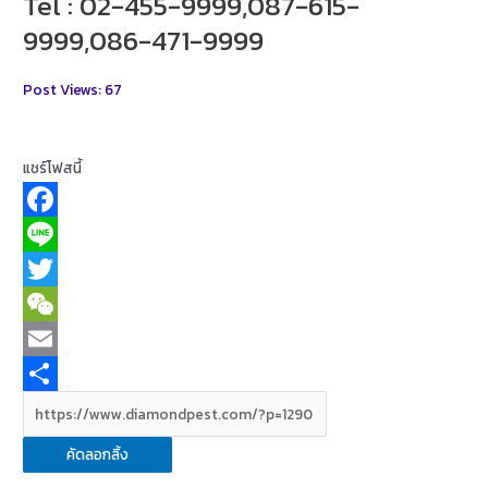
Tel : 02-455-9999,087-615-
9999,086-471-9999
Post Views:
67
แชร์โฟสนี้
F
a
L
c
i
T
e
n
w
W
b
e
i
e
E
o
t
C
m
S
o
t
h
a
h
คัดลอกลิ้ง
k
e
a
i
a