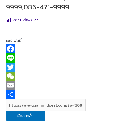
9999,086-471-9999
Post Views:
27
แชร์โฟสนี้
F
a
L
c
i
T
e
n
w
W
b
e
i
e
E
o
t
C
m
S
o
t
h
a
h
คัดลอกลิ้ง
k
e
a
i
a