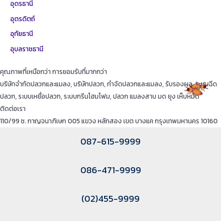
อุดรธานี
อุตรดิตถ์
อุทัยธานี
อุบลราชธานี
คุณภาพที่เหนือกว่า การยอมรับที่มากกว่า
บริษัทจำกัดปลวกและแมลง, บริษัทปลวก, กำจัดปลวกและแมลง, รับรองผล, ระบบฉีด
ปลวก, ระบบเหยื่อปลวก, ระบบกรีนโฮมโฟม, ปลวก แมลงสาบ มด ยุง เห็บหมัด
ติดต่อเรา
110/99 ซ. กาญจนาภิเษก 005 แขวง หลักสอง เขต บางแค กรุงเทพมหานคร 10160
087-615-9999
086-471-9999
(02)455-9999