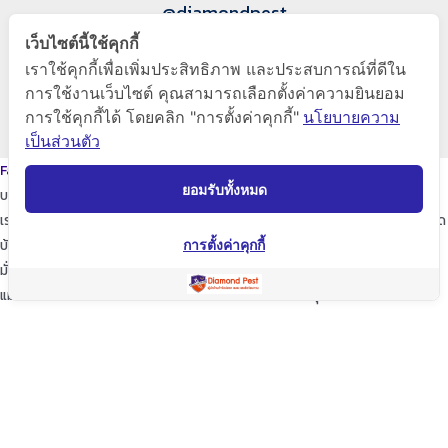
@diamondpest
เว็บไซต์นี้ใช้คุกกี้
Diamond Pest Control
เราใช้คุกกี้เพื่อเพิ่มประสิทธิภาพ และประสบการณ์ที่ดีใน
การใช้งานเว็บไซต์ คุณสามารถเลือกตั้งค่าความยินยอม
การใช้คุกกี้ได้ โดยคลิก "การตั้งค่าคุกกี้"
นโยบายความ
www.diamondpest.com
เป็นส่วนตัว
Facebook
Line
Envelope
ยอมรับทั้งหมด
บริการของเรา
เราจะพัฒนาการบริการให้กับลูกค้าดียิ่งขึ้นในทุกๆด้าน ให้เราดูแลใส่ใจทุกรายละเอียด
บ้านของท่านก็เปรียบเสมือนบ้านของเรา
การตั้งค่าคุกกี้
มั่นใจในเรามั่นใจใน “ไดมอนด์แพลนเนท” บริการเป็นเลิศ ผู้นำด้านการกำจัดปลวก
แมลง และสัตว์รบกวนต่างๆ ปลอดภัยต่อบ้านและครอบครัวคุณอย่างแน่นอน
TopKeyWord
แชร์โฟสนี้