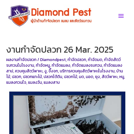
Skip
to
Main
content
Men
งานกำจัดปลวก 26 Mar. 2025
ผลงานกำจัดปลวก
/
Diamondpest
,
กำจัดปลวก
,
กำจัดมด
,
กำจัดสัตว์
รบกวนในโรงงาน
,
กำจัดหนู
,
กำจัดแมลง
,
กำจัดแมลงรบกวน
,
กำจัดแมลง
สาป
,
ควบคุมสัตว์พาหะ
,
งู
,
จิ๊งจก
,
บริการควบคุมสัตว์พาหะในโรงงาน
,
บ้าน
ไม้
,
ปลวก
,
ปลวกแทะไม้
,
ปลวกใต้ดิน
,
ปลวกไม้
,
มด
,
มอด
,
ยุง
,
สัตว์พาหะ
,
หนู
,
แมลงกวนใจ
,
แมลงวัน
,
แมลงสาบ