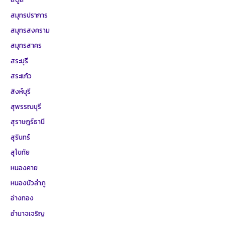
สมุทรปราการ
สมุทรสงคราม
สมุทรสาคร
สระบุรี
สระแก้ว
สิงห์บุรี
สุพรรณบุรี
สุราษฎร์ธานี
สุรินทร์
สุโขทัย
หนองคาย
หนองบัวลำภู
อ่างทอง
อำนาจเจริญ