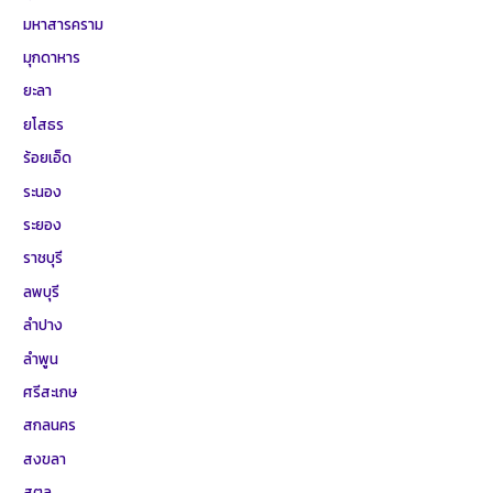
มหาสารคราม
มุกดาหาร
ยะลา
ยโสธร
ร้อยเอ็ด
ระนอง
ระยอง
ราชบุรี
ลพบุรี
ลำปาง
ลำพูน
ศรีสะเกษ
สกลนคร
สงขลา
สตูล