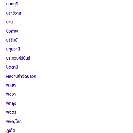
นนทบุรี
นราธิวาส
น่าน
บึงกาฬ
บุรีรัมย์
ปทุมธานี
ประจวบคีรีขันธ์
ปัตตานี
ผลงานกำจัดปลวก
พะเยา
พังงา
พัทลุง
พิจิตร
พิษณุโลก
ภูเก็ต