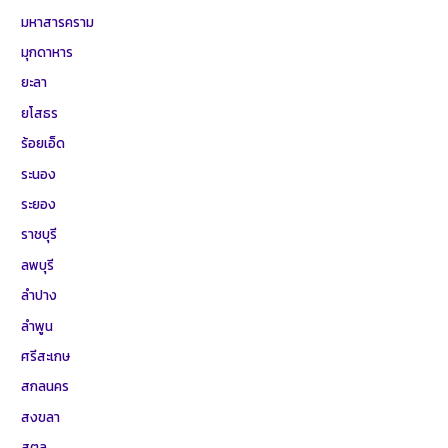
มหาสารคราม
มุกดาหาร
ยะลา
ยโสธร
ร้อยเอ็ด
ระนอง
ระยอง
ราชบุรี
ลพบุรี
ลำปาง
ลำพูน
ศรีสะเกษ
สกลนคร
สงขลา
สตูล