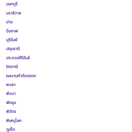
นนทบุรี
นราธิวาส
น่าน
บึงกาฬ
บุรีรัมย์
ปทุมธานี
ประจวบคีรีขันธ์
ปัตตานี
ผลงานกำจัดปลวก
พะเยา
พังงา
พัทลุง
พิจิตร
พิษณุโลก
ภูเก็ต