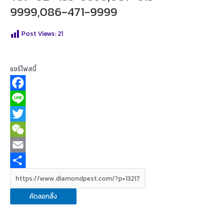
9999,086-471-9999
Post Views:
21
แชร์โฟสนี้
F
a
L
c
i
T
e
n
w
W
b
e
i
e
E
o
t
C
m
S
o
t
h
a
h
คัดลอกลิ้ง
k
e
a
i
a