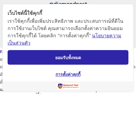
@diamondpest
เว็บไซต์นี้ใช้คุกกี้
Diamond Pest Control
เราใช้คุกกี้เพื่อเพิ่มประสิทธิภาพ และประสบการณ์ที่ดีใน
การใช้งานเว็บไซต์ คุณสามารถเลือกตั้งค่าความยินยอม
การใช้คุกกี้ได้ โดยคลิก "การตั้งค่าคุกกี้"
นโยบายความ
www.diamondpest.com
เป็นส่วนตัว
Facebook
Line
Envelope
ยอมรับทั้งหมด
บริการของเรา
เราจะพัฒนาการบริการให้กับลูกค้าดียิ่งขึ้นในทุกๆด้าน ให้เราดูแลใส่ใจทุกรายละเอียด
บ้านของท่านก็เปรียบเสมือนบ้านของเรา
การตั้งค่าคุกกี้
มั่นใจในเรามั่นใจใน “ไดมอนด์แพลนเนท” บริการเป็นเลิศ ผู้นำด้านการกำจัดปลวก
แมลง และสัตว์รบกวนต่างๆ ปลอดภัยต่อบ้านและครอบครัวคุณอย่างแน่นอน
TopKeyWord
แชร์โฟสนี้