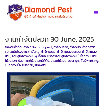
Skip
to
Main
content
Men
งานกำจัดปลวก 30 June. 2025
ผลงานกำจัดปลวก
/
Diamondpest
,
กำจัดปลวก
,
กำจัดมด
,
กำจัดสัตว์
รบกวนในโรงงาน
,
กำจัดหนู
,
กำจัดแมลง
,
กำจัดแมลงรบกวน
,
กำจัดแมลง
สาป
,
ควบคุมสัตว์พาหะ
,
งู
,
จิ๊งจก
,
บริการควบคุมสัตว์พาหะในโรงงาน
,
บ้าน
ไม้
,
ปลวก
,
ปลวกแทะไม้
,
ปลวกใต้ดิน
,
ปลวกไม้
,
มด
,
มอด
,
ยุง
,
สัตว์พาหะ
,
หนู
,
แมลงกวนใจ
,
แมลงวัน
,
แมลงสาบ