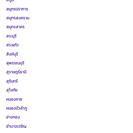
สมุทรปราการ
สมุทรสงคราม
สมุทรสาคร
สระบุรี
สระแก้ว
สิงห์บุรี
สุพรรณบุรี
สุราษฎร์ธานี
สุรินทร์
สุโขทัย
หนองคาย
หนองบัวลำภู
อ่างทอง
อำนาจเจริญ