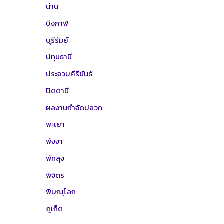
น่าน
บึงกาฬ
บุรีรัมย์
ปทุมธานี
ประจวบคีรีขันธ์
ปัตตานี
ผลงานกำจัดปลวก
พะเยา
พังงา
พัทลุง
พิจิตร
พิษณุโลก
ภูเก็ต