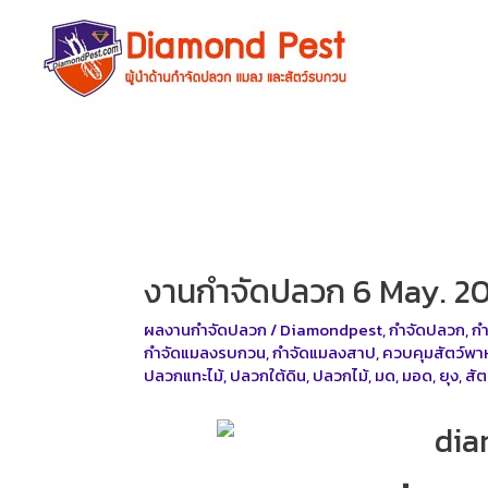
Skip
to
content
งานกำจัดปลวก 6 May. 2
ผลงานกำจัดปลวก
/
Diamondpest
,
กำจัดปลวก
,
ก
กำจัดแมลงรบกวน
,
กำจัดแมลงสาป
,
ควบคุมสัตว์พา
ปลวกแทะไม้
,
ปลวกใต้ดิน
,
ปลวกไม้
,
มด
,
มอด
,
ยุง
,
สัต