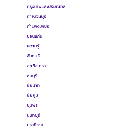
กรุงเทพและปริมณฑล
กาญจนบุรี
กำแพงเพชร
ขอนแก่น
ความรู้
จันทบุรี
ฉะเชิงเทรา
ชลบุรี
ชัยนาท
ชัยภูมิ
ชุมพร
นนทบุรี
นราธิวาส