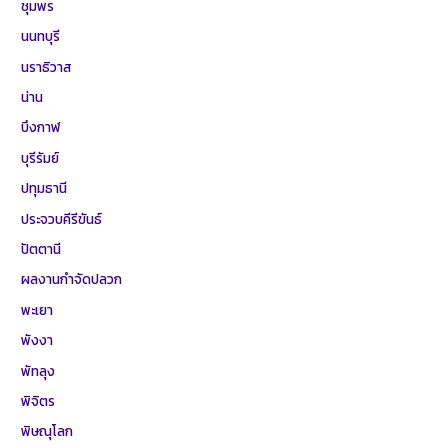
ชุมพร
นนทบุรี
นราธิวาส
น่าน
บึงกาฬ
บุรีรัมย์
ปทุมธานี
ประจวบคีรีขันธ์
ปัตตานี
ผลงานกำจัดปลวก
พะเยา
พังงา
พัทลุง
พิจิตร
พิษณุโลก