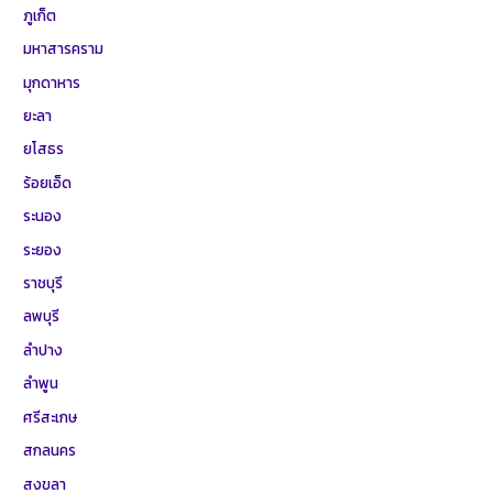
ภูเก็ต
มหาสารคราม
มุกดาหาร
ยะลา
ยโสธร
ร้อยเอ็ด
ระนอง
ระยอง
ราชบุรี
ลพบุรี
ลำปาง
ลำพูน
ศรีสะเกษ
สกลนคร
สงขลา