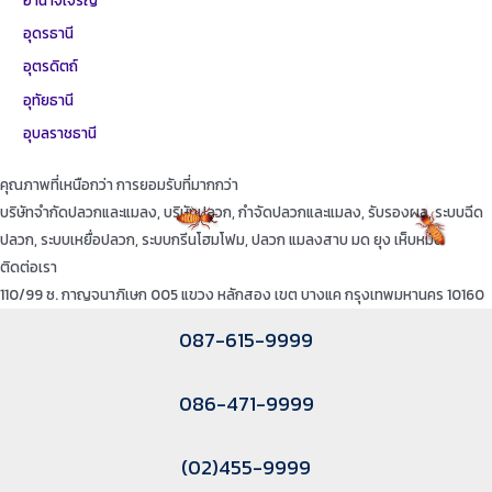
อุดรธานี
อุตรดิตถ์
อุทัยธานี
อุบลราชธานี
คุณภาพที่เหนือกว่า การยอมรับที่มากกว่า
บริษัทจำกัดปลวกและแมลง, บริษัทปลวก, กำจัดปลวกและแมลง, รับรองผล, ระบบฉีด
ปลวก, ระบบเหยื่อปลวก, ระบบกรีนโฮมโฟม, ปลวก แมลงสาบ มด ยุง เห็บหมัด
ติดต่อเรา
110/99 ซ. กาญจนาภิเษก 005 แขวง หลักสอง เขต บางแค กรุงเทพมหานคร 10160
087-615-9999
086-471-9999
(02)455-9999