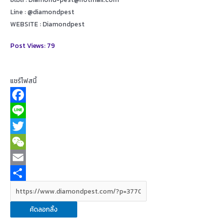
Line : @diamondpest
WEBSITE : Diamondpest
Post Views:
79
แชร์โฟสนี้
F
a
L
c
i
T
e
n
w
W
b
e
i
e
E
o
t
C
m
S
o
t
h
a
h
คัดลอกลิ้ง