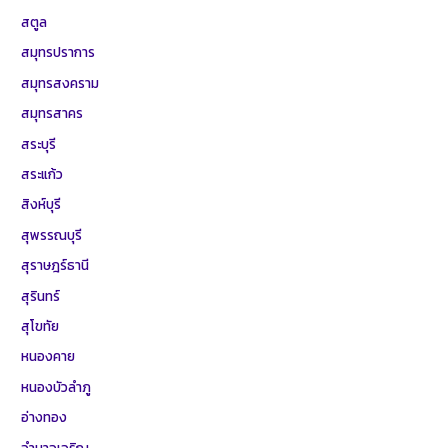
สตูล
สมุทรปราการ
สมุทรสงคราม
สมุทรสาคร
สระบุรี
สระแก้ว
สิงห์บุรี
สุพรรณบุรี
สุราษฎร์ธานี
สุรินทร์
สุโขทัย
หนองคาย
หนองบัวลำภู
อ่างทอง
อำนาจเจริญ