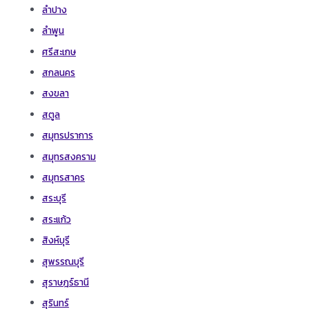
ลำปาง
ลำพูน
ศรีสะเกษ
สกลนคร
สงขลา
สตูล
สมุทรปราการ
สมุทรสงคราม
สมุทรสาคร
สระบุรี
สระแก้ว
สิงห์บุรี
สุพรรณบุรี
สุราษฎร์ธานี
สุรินทร์