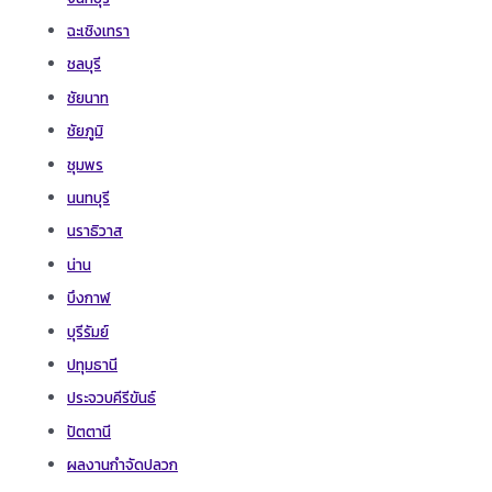
ฉะเชิงเทรา
ชลบุรี
ชัยนาท
ชัยภูมิ
ชุมพร
นนทบุรี
นราธิวาส
น่าน
บึงกาฬ
บุรีรัมย์
ปทุมธานี
ประจวบคีรีขันธ์
ปัตตานี
ผลงานกำจัดปลวก