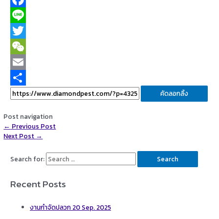
Facebook
Line
Twitter
WeChat
Email
Share
คัดลอกลิ้ง
Post navigation
←
Previous Post
Next Post
→
Search for:
Recent Posts
งานกำจัดปลวก 20 Sep. 2025