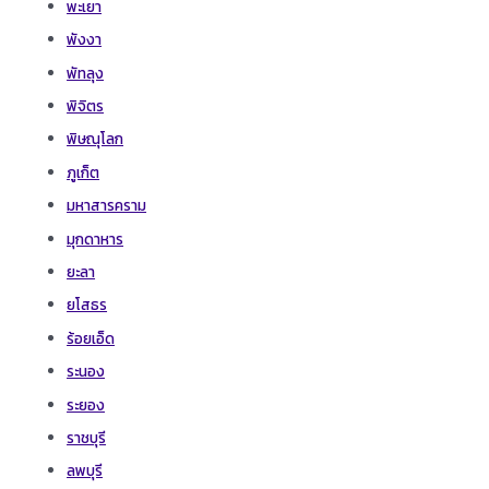
พะเยา
พังงา
พัทลุง
พิจิตร
พิษณุโลก
ภูเก็ต
มหาสารคราม
มุกดาหาร
ยะลา
ยโสธร
ร้อยเอ็ด
ระนอง
ระยอง
ราชบุรี
ลพบุรี