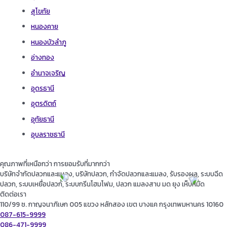
สุโขทัย
หนองคาย
หนองบัวลำภู
อ่างทอง
อำนาจเจริญ
อุดรธานี
อุตรดิตถ์
อุทัยธานี
อุบลราชธานี
คุณภาพที่เหนือกว่า การยอมรับที่มากกว่า
บริษัทจำกัดปลวกและแมลง, บริษัทปลวก, กำจัดปลวกและแมลง, รับรองผล, ระบบฉีด
ปลวก, ระบบเหยื่อปลวก, ระบบกรีนโฮมโฟม, ปลวก แมลงสาบ มด ยุง เห็บหมัด
ติดต่อเรา
110/99 ซ. กาญจนาภิเษก 005 แขวง หลักสอง เขต บางแค กรุงเทพมหานคร 10160
087-615-9999
086-471-9999