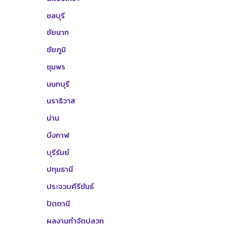
ชลบุรี
ชัยนาท
ชัยภูมิ
ชุมพร
นนทบุรี
นราธิวาส
น่าน
บึงกาฬ
บุรีรัมย์
ปทุมธานี
ประจวบคีรีขันธ์
ปัตตานี
ผลงานกำจัดปลวก