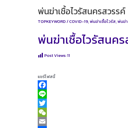
พ่นฆ่าเชื้อไวรัสนครสวรรค์
TOPKEYWORD
/
COVID-19
,
พ่นฆ่าเชื้อไวรัส
,
พ่นฆ่
พ่นฆ่าเชื้อไวรัสนค
Post Views:
11
แชร์โฟสนี้
F
a
L
c
i
T
e
n
w
W