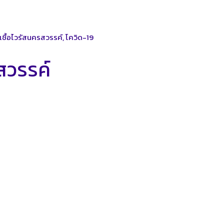
าเชื้อไวรัสนครสวรรค์
,
โควิด-19
รสวรรค์