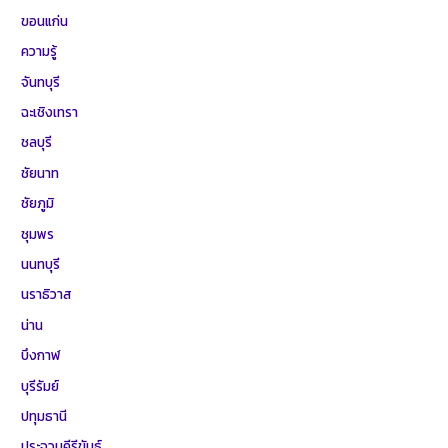
ขอนแก่น
ความรู้
จันทบุรี
ฉะเชิงเทรา
ชลบุรี
ชัยนาท
ชัยภูมิ
ชุมพร
นนทบุรี
นราธิวาส
น่าน
บึงกาฬ
บุรีรัมย์
ปทุมธานี
ประจวบคีรีขันธ์