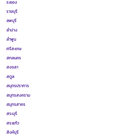
ระยอง
ราชบุรี
ลพบุรี
ลำปาง
ลำพูน
ศรีสะเกษ
สกลนคร
สงขลา
สตูล
สมุทรปราการ
สมุทรสงคราม
สมุทรสาคร
สระบุรี
สระแก้ว
สิงห์บุรี