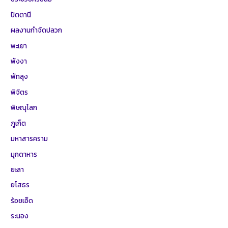
ปัตตานี
ผลงานกำจัดปลวก
พะเยา
พังงา
พัทลุง
พิจิตร
พิษณุโลก
ภูเก็ต
มหาสารคราม
มุกดาหาร
ยะลา
ยโสธร
ร้อยเอ็ด
ระนอง