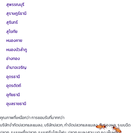
สุพรรณบุรี
สุราษฎร์ธานี
สุรินทร์
สุโขทัย
หนองคาย
หนองบัวลำภู
อ่างทอง
อำนาจเจริญ
อุดรธานี
อุตรดิตถ์
อุทัยธานี
อุบลราชธานี
คุณภาพที่เหนือกว่า การยอมรับที่มากกว่า
บริษัทจำกัดปลวกและแมลง, บริษัทปลวก, กำจัดปลวกและแมลง, รับรองผล, ระบบฉีด
ปลวก, ระบบเหยื่อปลวก, ระบบกรีนโฮมโฟม, ปลวก แมลงสาบ มด ยุง เห็บหมัด