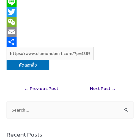
F
a
L
c
i
T
e
n
w
W
b
e
i
e
E
o
t
C
m
S
o
t
h
a
h
คัดลอกลิ้ง
k
e
a
i
a
r
t
l
r
Post
←
Previous Post
Next Post
→
e
navigation
S
e
a
r
Recent Posts
c