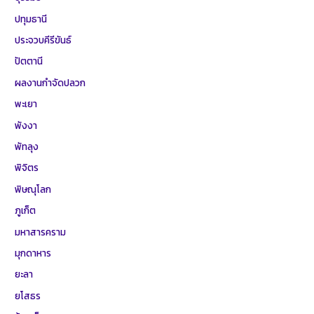
ปทุมธานี
ประจวบคีรีขันธ์
ปัตตานี
ผลงานกำจัดปลวก
พะเยา
พังงา
พัทลุง
พิจิตร
พิษณุโลก
ภูเก็ต
มหาสารคราม
มุกดาหาร
ยะลา
ยโสธร