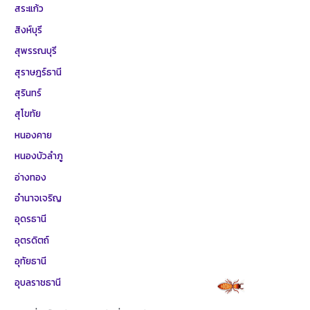
สระแก้ว
สิงห์บุรี
สุพรรณบุรี
สุราษฎร์ธานี
สุรินทร์
สุโขทัย
หนองคาย
หนองบัวลำภู
อ่างทอง
อำนาจเจริญ
อุดรธานี
อุตรดิตถ์
อุทัยธานี
อุบลราชธานี