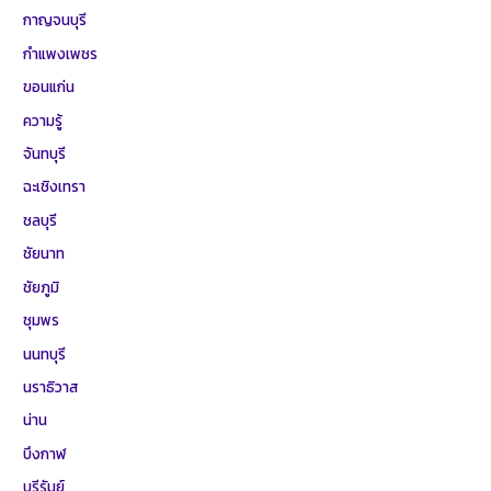
กาญจนบุรี
กำแพงเพชร
ขอนแก่น
ความรู้
จันทบุรี
ฉะเชิงเทรา
ชลบุรี
ชัยนาท
ชัยภูมิ
ชุมพร
นนทบุรี
นราธิวาส
น่าน
บึงกาฬ
บุรีรัมย์