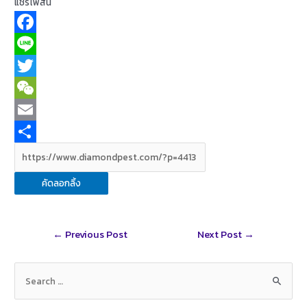
แชร์โฟสนี้
F
a
L
c
i
T
e
n
w
W
b
e
i
e
E
o
t
C
m
S
o
t
h
a
h
คัดลอกลิ้ง
k
e
a
i
a
r
t
l
r
Post
←
Previous Post
Next Post
→
e
navigation
S
e