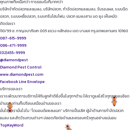
คุณภาพที่เหนือกว่า การยอมรับที่มากกว่า
บริษัทจำกัดปลวกและแมลง, บริษัทปลวก, กำจัดปลวกและแมลง, รับรองผล, ระบบฉีด
ปลวก, ระบบเหยื่อปลวก, ระบบกรีนโฮมโฟม, ปลวก แมลงสาบ มด ยุง เห็บหมัด
ติดต่อเรา
110/99 ซ. กาญจนาภิเษก 005 แขวง หลักสอง เขต บางแค กรุงเทพมหานคร 10160
087-615-9999
086-471-9999
(02)455-9999
@diamondpest
Diamond Pest Control
www.diamondpest.com
Facebook
Line
Envelope
บริการของเรา
เราจะพัฒนาการบริการให้กับลูกค้าดียิ่งขึ้นในทุกๆด้าน ให้เราดูแลใส่ใจทุกรายละเอียด
บ้านของท่านก็เปรียบเสมือนบ้านของเรา
มั่นใจในเรามั่นใจใน “ไดมอนด์แพลนเนท” บริการเป็นเลิศ ผู้นำด้านการกำจัดปลวก
แมลง และสัตว์รบกวนต่างๆ ปลอดภัยต่อบ้านและครอบครัวคุณอย่างแน่นอน
TopKeyWord