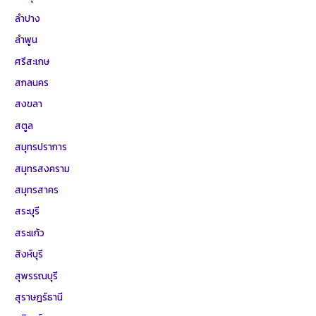
ลำปาง
ลำพูน
ศรีสะเกษ
สกลนคร
สงขลา
สตูล
สมุทรปราการ
สมุทรสงคราม
สมุทรสาคร
สระบุรี
สระแก้ว
สิงห์บุรี
สุพรรณบุรี
สุราษฎร์ธานี