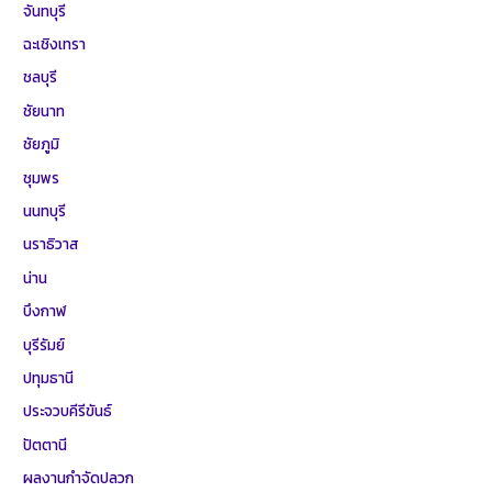
จันทบุรี
ฉะเชิงเทรา
ชลบุรี
ชัยนาท
ชัยภูมิ
ชุมพร
นนทบุรี
นราธิวาส
น่าน
บึงกาฬ
บุรีรัมย์
ปทุมธานี
ประจวบคีรีขันธ์
ปัตตานี
ผลงานกำจัดปลวก