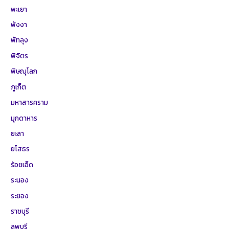
พะเยา
พังงา
พัทลุง
พิจิตร
พิษณุโลก
ภูเก็ต
มหาสารคราม
มุกดาหาร
ยะลา
ยโสธร
ร้อยเอ็ด
ระนอง
ระยอง
ราชบุรี
ลพบุรี