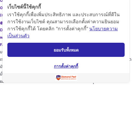
087-615-9999
เว็บไซต์นี้ใช้คุกกี้
086-471-9999
เราใช้คุกกี้เพื่อเพิ่มประสิทธิภาพ และประสบการณ์ที่ดีใน
(02)455-9999
การใช้งานเว็บไซต์ คุณสามารถเลือกตั้งค่าความยินยอม
@diamondpest
การใช้คุกกี้ได้ โดยคลิก "การตั้งค่าคุกกี้"
นโยบายความ
Diamond Pest Control
เป็นส่วนตัว
www.diamondpest.com
Facebook
Line
Envelope
ยอมรับทั้งหมด
บริการของเรา
เราจะพัฒนาการบริการให้กับลูกค้าดียิ่งขึ้นในทุกๆด้าน ให้เราดูแลใส่ใจทุกรายละเอียด
บ้านของท่านก็เปรียบเสมือนบ้านของเรา
การตั้งค่าคุกกี้
มั่นใจในเรามั่นใจใน “ไดมอนด์แพลนเนท” บริการเป็นเลิศ ผู้นำด้านการกำจัดปลวก
แมลง และสัตว์รบกวนต่างๆ ปลอดภัยต่อบ้านและครอบครัวคุณอย่างแน่นอน
TopKeyWord
แชร์โฟสนี้
Facebook