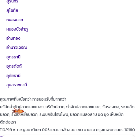
สุรินทร์
สุโขทัย
หนองคาย
หนองบัวลำภู
อ่างทอง
อำนาจเจริญ
อุดรธานี
อุตรดิตถ์
อุทัยธานี
อุบลราชธานี
คุณภาพที่เหนือกว่า การยอมรับที่มากกว่า
บริษัทจำกัดปลวกและแมลง, บริษัทปลวก, กำจัดปลวกและแมลง, รับรองผล, ระบบฉีด
ปลวก, ระบบเหยื่อปลวก, ระบบกรีนโฮมโฟม, ปลวก แมลงสาบ มด ยุง เห็บหมัด
ติดต่อเรา
110/99 ซ. กาญจนาภิเษก 005 แขวง หลักสอง เขต บางแค กรุงเทพมหานคร 10160