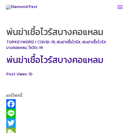
Skip
Main
to
Men
content
พ่นฆ่าเชื้อไวรัสบางคอแหลม
TOPKEYWORD
/
COVID-19
,
พ่นฆ่าเชื้อไวรัส
,
พ่นฆ่าเชื้อไวรัส
บางคอแหลม
,
โควิด-19
พ่นฆ่าเชื้อไวรัสบางคอแหลม
Post Views:
10
แชร์โฟสนี้
F
a
L
c
i
T