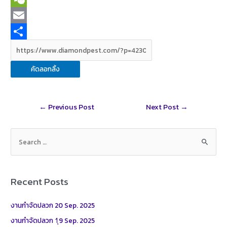
e
n
w
W
b
e
i
e
E
o
t
C
m
S
o
t
h
a
h
คัดลอกลิ้ง
k
e
a
i
a
r
t
l
r
Post
←
Previous Post
Next Post
→
e
navigation
S
e
a
r
Recent Posts
c
h
งานกำจัดปลวก 20 Sep. 2025
f
งานกำจัดปลวก 1ุ9 Sep. 2025