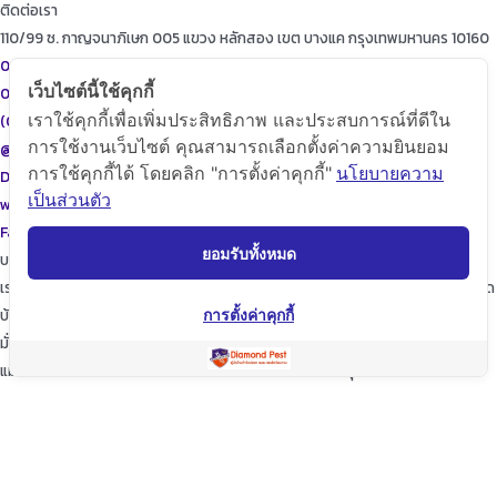
ติดต่อเรา
110/99 ซ. กาญจนาภิเษก 005 แขวง หลักสอง เขต บางแค กรุงเทพมหานคร 10160
087-615-9999
เว็บไซต์นี้ใช้คุกกี้
086-471-9999
เราใช้คุกกี้เพื่อเพิ่มประสิทธิภาพ และประสบการณ์ที่ดีใน
(02)455-9999
การใช้งานเว็บไซต์ คุณสามารถเลือกตั้งค่าความยินยอม
@diamondpest
การใช้คุกกี้ได้ โดยคลิก "การตั้งค่าคุกกี้"
นโยบายความ
Diamond Pest Control
เป็นส่วนตัว
www.diamondpest.com
Facebook
Line
Envelope
ยอมรับทั้งหมด
บริการของเรา
เราจะพัฒนาการบริการให้กับลูกค้าดียิ่งขึ้นในทุกๆด้าน ให้เราดูแลใส่ใจทุกรายละเอียด
บ้านของท่านก็เปรียบเสมือนบ้านของเรา
การตั้งค่าคุกกี้
มั่นใจในเรามั่นใจใน “ไดมอนด์แพลนเนท” บริการเป็นเลิศ ผู้นำด้านการกำจัดปลวก
แมลง และสัตว์รบกวนต่างๆ ปลอดภัยต่อบ้านและครอบครัวคุณอย่างแน่นอน
TopKeyWord
แชร์โฟสนี้