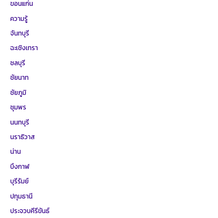
ขอนแก่น
ความรู้
จันทบุรี
ฉะเชิงเทรา
ชลบุรี
ชัยนาท
ชัยภูมิ
ชุมพร
นนทบุรี
นราธิวาส
น่าน
บึงกาฬ
บุรีรัมย์
ปทุมธานี
ประจวบคีรีขันธ์