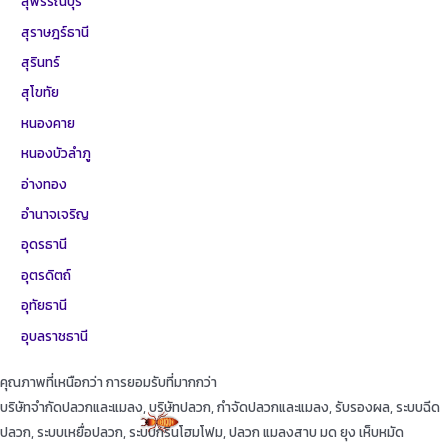
สุพรรณบุรี
สุราษฎร์ธานี
สุรินทร์
สุโขทัย
หนองคาย
หนองบัวลำภู
อ่างทอง
อำนาจเจริญ
อุดรธานี
อุตรดิตถ์
อุทัยธานี
อุบลราชธานี
คุณภาพที่เหนือกว่า การยอมรับที่มากกว่า
บริษัทจำกัดปลวกและแมลง, บริษัทปลวก, กำจัดปลวกและแมลง, รับรองผล, ระบบฉีด
ปลวก, ระบบเหยื่อปลวก, ระบบกรีนโฮมโฟม, ปลวก แมลงสาบ มด ยุง เห็บหมัด