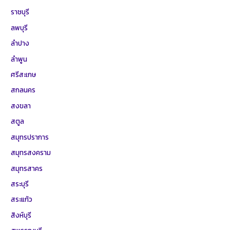
ราชบุรี
ลพบุรี
ลำปาง
ลำพูน
ศรีสะเกษ
สกลนคร
สงขลา
สตูล
สมุทรปราการ
สมุทรสงคราม
สมุทรสาคร
สระบุรี
สระแก้ว
สิงห์บุรี