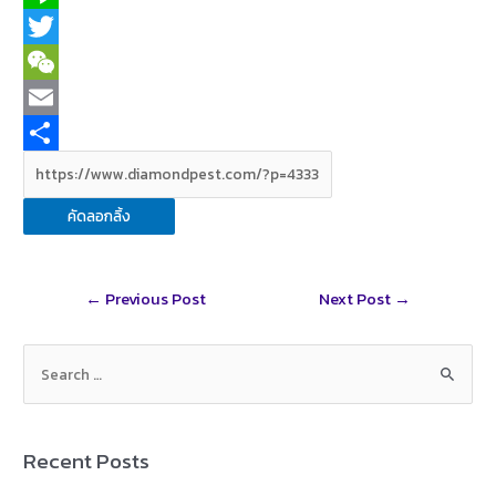
a
L
c
i
T
e
n
w
W
b
e
i
e
E
o
t
C
m
S
o
t
h
a
h
คัดลอกลิ้ง
k
e
a
i
a
r
t
l
r
Post
←
Previous Post
Next Post
→
e
navigation
S
e
a
r
Recent Posts
c