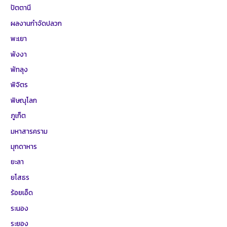
ปัตตานี
ผลงานกำจัดปลวก
พะเยา
พังงา
พัทลุง
พิจิตร
พิษณุโลก
ภูเก็ต
มหาสารคราม
มุกดาหาร
ยะลา
ยโสธร
ร้อยเอ็ด
ระนอง
ระยอง