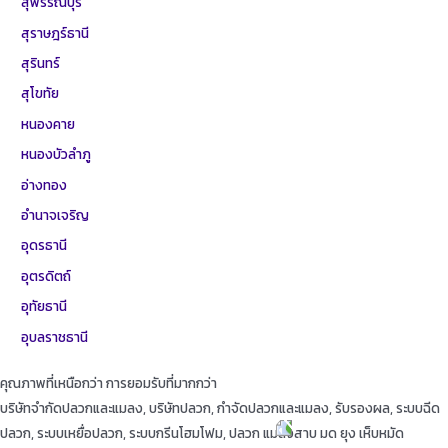
สุพรรณบุรี
สุราษฎร์ธานี
สุรินทร์
สุโขทัย
หนองคาย
หนองบัวลำภู
อ่างทอง
อำนาจเจริญ
อุดรธานี
อุตรดิตถ์
อุทัยธานี
อุบลราชธานี
คุณภาพที่เหนือกว่า การยอมรับที่มากกว่า
บริษัทจำกัดปลวกและแมลง, บริษัทปลวก, กำจัดปลวกและแมลง, รับรองผล, ระบบฉีด
ปลวก, ระบบเหยื่อปลวก, ระบบกรีนโฮมโฟม, ปลวก แมลงสาบ มด ยุง เห็บหมัด