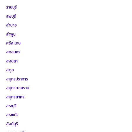
ราชบุรี
ลพบุรี
ลำปาง
ลำพูน
ศรีสะเกษ
สกลนคร
สงขลา
สตูล
สมุทรปราการ
สมุทรสงคราม
สมุทรสาคร
สระบุรี
สระแก้ว
สิงห์บุรี