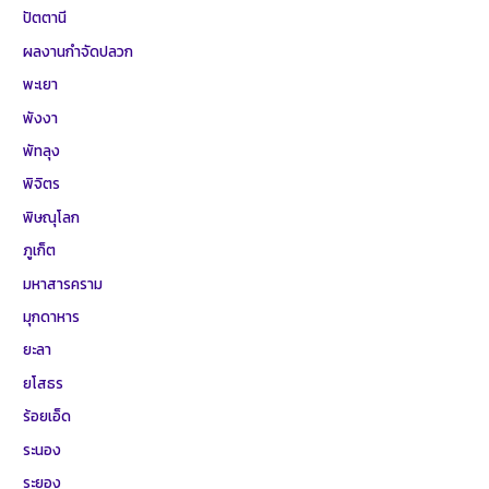
ปัตตานี
ผลงานกำจัดปลวก
พะเยา
พังงา
พัทลุง
พิจิตร
พิษณุโลก
ภูเก็ต
มหาสารคราม
มุกดาหาร
ยะลา
ยโสธร
ร้อยเอ็ด
ระนอง
ระยอง