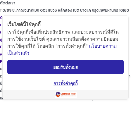
ติดต่อเรา
110/99 ซ. กาญจนาภิเษก 005 แขวง หลักสอง เขต บางแค กรุงเทพมหานคร 10160
087-615-9999
เว็บไซต์นี้ใช้คุกกี้
086-471-9999
เราใช้คุกกี้เพื่อเพิ่มประสิทธิภาพ และประสบการณ์ที่ดีใน
(02)455-9999
การใช้งานเว็บไซต์ คุณสามารถเลือกตั้งค่าความยินยอม
@diamondpest
การใช้คุกกี้ได้ โดยคลิก "การตั้งค่าคุกกี้"
นโยบายความ
Diamond Pest Control
เป็นส่วนตัว
www.diamondpest.com
Facebook
Line
Envelope
ยอมรับทั้งหมด
บริการของเรา
เราจะพัฒนาการบริการให้กับลูกค้าดียิ่งขึ้นในทุกๆด้าน ให้เราดูแลใส่ใจทุกรายละเอียด
บ้านของท่านก็เปรียบเสมือนบ้านของเรา
การตั้งค่าคุกกี้
มั่นใจในเรามั่นใจใน “ไดมอนด์แพลนเนท” บริการเป็นเลิศ ผู้นำด้านการกำจัดปลวก
แมลง และสัตว์รบกวนต่างๆ ปลอดภัยต่อบ้านและครอบครัวคุณอย่างแน่นอน
TopKeyWord
แชร์โฟสนี้