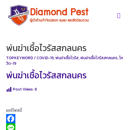
Skip
to
Mai
content
Men
พ่นฆ่าเชื้อไวรัสสกลนคร
TOPKEYWORD
/
COVID-19
,
พ่นฆ่าเชื้อไวรัส
,
พ่นฆ่าเชื้อไวรัสสกลนคร
,
โค
วิด-19
พ่นฆ่าเชื้อไวรัสสกลนคร
Post Views:
8
แชร์โฟสนี้
F