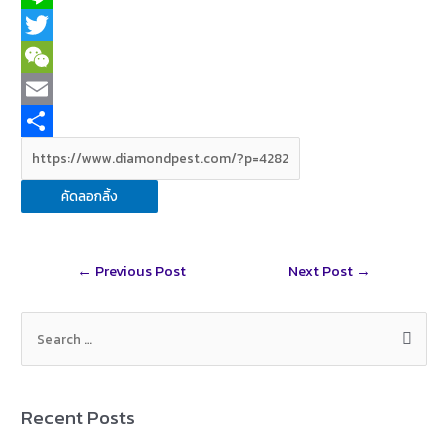
a
L
c
i
T
e
n
w
W
b
e
i
e
E
o
t
C
m
S
o
t
h
a
h
คัดลอกลิ้ง
k
e
a
i
a
r
t
l
r
Post
←
Previous Post
Next Post
→
e
navigation
S
e
a
r
Recent Posts
c