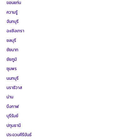
ขอนแก่น
ความรู้
จันทบุรี
ฉะเชิงเทรา
ชลบุรี
ชัยนาท
ชัยภูมิ
ชุมพร
นนทบุรี
นราธิวาส
น่าน
บึงกาฬ
บุรีรัมย์
ปทุมธานี
ประจวบคีรีขันธ์