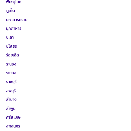
พิษณุโลก
ภูเก็ต
มหาสารคราม
มุกดาหาร
ยะลา
ยโสธร
ร้อยเอ็ด
ระนอง
ระยอง
ราชบุรี
ลพบุรี
ลำปาง
ลำพูน
ศรีสะเกษ
สกลนคร