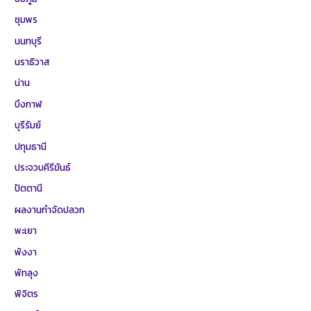
ชุมพร
นนทบุรี
นราธิวาส
น่าน
บึงกาฬ
บุรีรัมย์
ปทุมธานี
ประจวบคีรีขันธ์
ปัตตานี
ผลงานกำจัดปลวก
พะเยา
พังงา
พัทลุง
พิจิตร