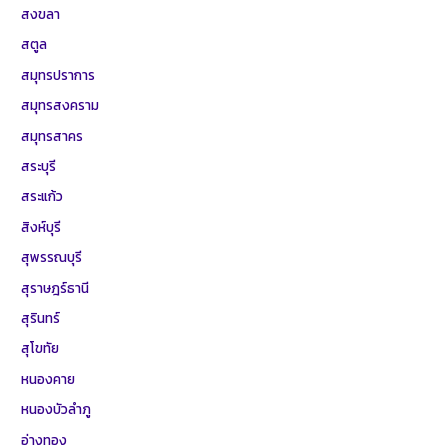
สงขลา
สตูล
สมุทรปราการ
สมุทรสงคราม
สมุทรสาคร
สระบุรี
สระแก้ว
สิงห์บุรี
สุพรรณบุรี
สุราษฎร์ธานี
สุรินทร์
สุโขทัย
หนองคาย
หนองบัวลำภู
อ่างทอง