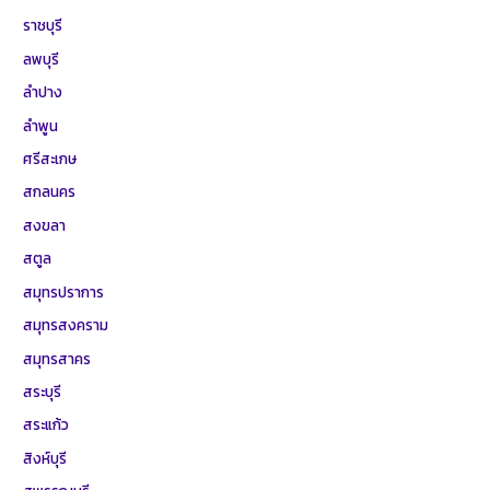
ราชบุรี
ลพบุรี
ลำปาง
ลำพูน
ศรีสะเกษ
สกลนคร
สงขลา
สตูล
สมุทรปราการ
สมุทรสงคราม
สมุทรสาคร
สระบุรี
สระแก้ว
สิงห์บุรี