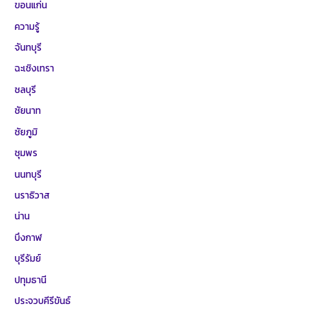
ขอนแก่น
ความรู้
จันทบุรี
ฉะเชิงเทรา
ชลบุรี
ชัยนาท
ชัยภูมิ
ชุมพร
นนทบุรี
นราธิวาส
น่าน
บึงกาฬ
บุรีรัมย์
ปทุมธานี
ประจวบคีรีขันธ์