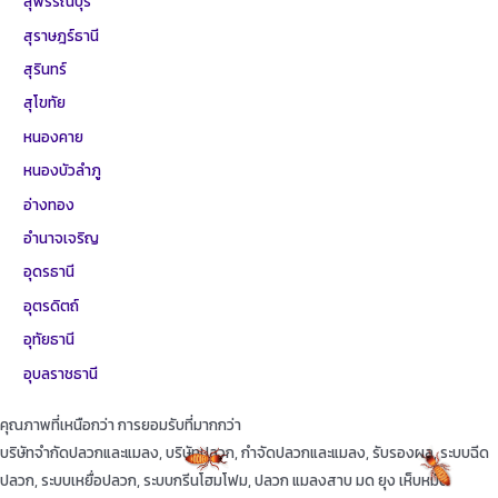
สุพรรณบุรี
สุราษฎร์ธานี
สุรินทร์
สุโขทัย
หนองคาย
หนองบัวลำภู
อ่างทอง
อำนาจเจริญ
อุดรธานี
อุตรดิตถ์
อุทัยธานี
อุบลราชธานี
คุณภาพที่เหนือกว่า การยอมรับที่มากกว่า
บริษัทจำกัดปลวกและแมลง, บริษัทปลวก, กำจัดปลวกและแมลง, รับรองผล, ระบบฉีด
ปลวก, ระบบเหยื่อปลวก, ระบบกรีนโฮมโฟม, ปลวก แมลงสาบ มด ยุง เห็บหมัด