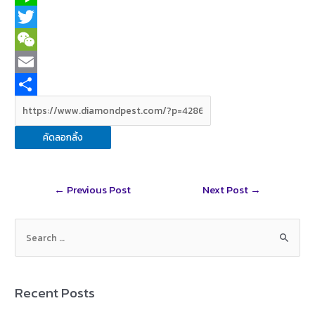
a
L
c
i
T
e
n
w
W
b
e
i
e
E
o
t
C
m
S
o
t
h
a
h
คัดลอกลิ้ง
k
e
a
i
a
r
t
l
r
Post
←
Previous Post
Next Post
→
e
navigation
S
e
a
r
Recent Posts
c