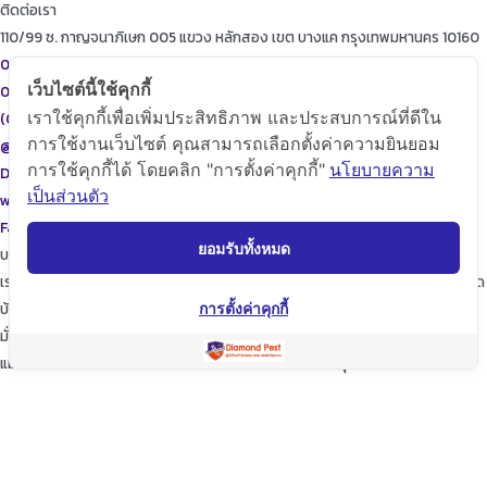
ติดต่อเรา
110/99 ซ. กาญจนาภิเษก 005 แขวง หลักสอง เขต บางแค กรุงเทพมหานคร 10160
087-615-9999
เว็บไซต์นี้ใช้คุกกี้
086-471-9999
เราใช้คุกกี้เพื่อเพิ่มประสิทธิภาพ และประสบการณ์ที่ดีใน
(02)455-9999
การใช้งานเว็บไซต์ คุณสามารถเลือกตั้งค่าความยินยอม
@diamondpest
การใช้คุกกี้ได้ โดยคลิก "การตั้งค่าคุกกี้"
นโยบายความ
Diamond Pest Control
เป็นส่วนตัว
www.diamondpest.com
Facebook
Line
Envelope
ยอมรับทั้งหมด
บริการของเรา
เราจะพัฒนาการบริการให้กับลูกค้าดียิ่งขึ้นในทุกๆด้าน ให้เราดูแลใส่ใจทุกรายละเอียด
บ้านของท่านก็เปรียบเสมือนบ้านของเรา
การตั้งค่าคุกกี้
มั่นใจในเรามั่นใจใน “ไดมอนด์แพลนเนท” บริการเป็นเลิศ ผู้นำด้านการกำจัดปลวก
แมลง และสัตว์รบกวนต่างๆ ปลอดภัยต่อบ้านและครอบครัวคุณอย่างแน่นอน
TopKeyWord
แชร์โฟสนี้