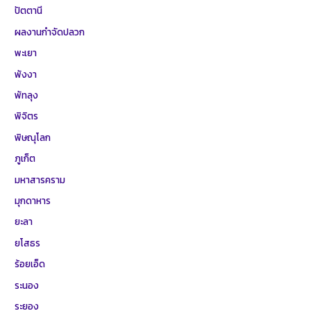
ปัตตานี
ผลงานกำจัดปลวก
พะเยา
พังงา
พัทลุง
พิจิตร
พิษณุโลก
ภูเก็ต
มหาสารคราม
มุกดาหาร
ยะลา
ยโสธร
ร้อยเอ็ด
ระนอง
ระยอง