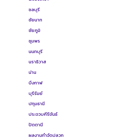
ชลบุรี
ชัยนาท
ชัยภูมิ
ชุมพร
นนทบุรี
นราธิวาส
น่าน
บึงกาฬ
บุรีรัมย์
ปทุมธานี
ประจวบคีรีขันธ์
ปัตตานี
ผลงานกำจัดปลวก