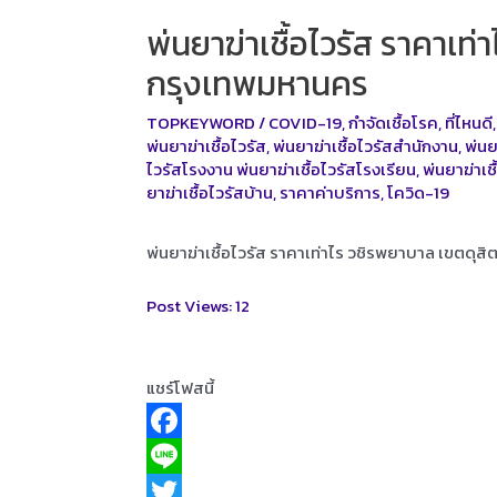
พ่นยาฆ่าเชื้อไวรัส ราคาเท
กรุงเทพมหานคร
TOPKEYWORD
/
COVID-19
,
กำจัดเชื้อโรค
,
ที่ไหนดี
พ่นยาฆ่าเชื้อไวรัส
,
พ่นยาฆ่าเชื้อไวรัสสำนักงาน
,
พ่นย
ไวรัสโรงงาน พ่นยาฆ่าเชื้อไวรัสโรงเรียน
,
พ่นยาฆ่าเ
ยาฆ่าเชื้อไวรัสบ้าน
,
ราคาค่าบริการ
,
โควิด-19
พ่นยาฆ่าเชื้อไวรัส ราคาเท่าไร วชิรพยาบาล เขตดุส
Post Views:
12
แชร์โฟสนี้
F
a
L