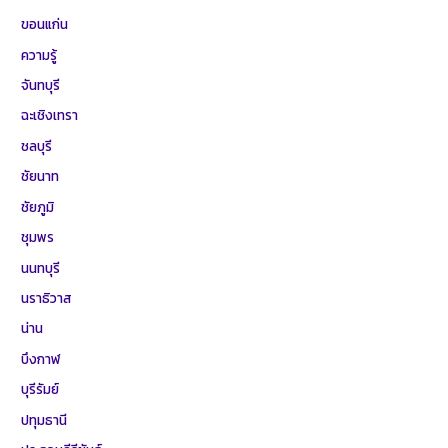
ขอนแก่น
ความรู้
จันทบุรี
ฉะเชิงเทรา
ชลบุรี
ชัยนาท
ชัยภูมิ
ชุมพร
นนทบุรี
นราธิวาส
น่าน
บึงกาฬ
บุรีรัมย์
ปทุมธานี