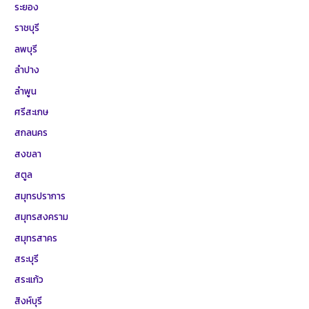
ระยอง
ราชบุรี
ลพบุรี
ลำปาง
ลำพูน
ศรีสะเกษ
สกลนคร
สงขลา
สตูล
สมุทรปราการ
สมุทรสงคราม
สมุทรสาคร
สระบุรี
สระแก้ว
สิงห์บุรี