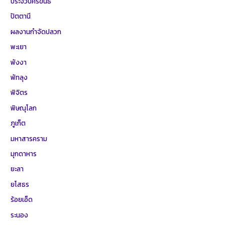
ประจวบคีรีขันธ์
ปัตตานี
ผลงานกำจัดปลวก
พะเยา
พังงา
พัทลุง
พิจิตร
พิษณุโลก
ภูเก็ต
มหาสารคราม
มุกดาหาร
ยะลา
ยโสธร
ร้อยเอ็ด
ระนอง