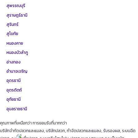
สุพรรณบุรี
สุราษฎร์ธานี
สุรินทร์
สุโขทัย
หนองคาย
หนองบัวลำภู
อ่างทอง
อำนาจเจริญ
อุดรธานี
อุตรดิตถ์
อุทัยธานี
อุบลราชธานี
คุณภาพที่เหนือกว่า การยอมรับที่มากกว่า
บริษัทจำกัดปลวกและแมลง, บริษัทปลวก, กำจัดปลวกและแมลง, รับรองผล, ระบบฉีด