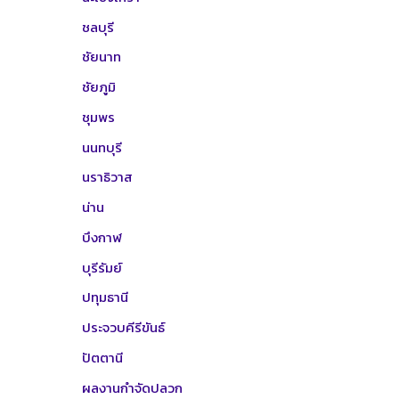
ชลบุรี
ชัยนาท
ชัยภูมิ
ชุมพร
นนทบุรี
นราธิวาส
น่าน
บึงกาฬ
บุรีรัมย์
ปทุมธานี
ประจวบคีรีขันธ์
ปัตตานี
ผลงานกำจัดปลวก