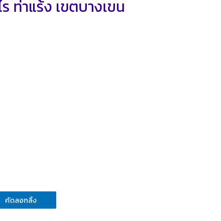
าไร ท่าแร้ง เขตบางเขน
คัดลอกลิ้ง