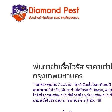
Skip
to
content
พ่นยาฆ่าเชื้อไวรัส ราคาเท่
กรุงเทพมหานคร
TOPKEYWORD
/
COVID-19
,
กำจัดเชื้อโรค
,
ที่ไหนดี
พ่นยาฆ่าเชื้อไวรัส
,
พ่นยาฆ่าเชื้อไวรัสสำนักงาน
,
พ่นย
ไวรัสโรงงาน พ่นยาฆ่าเชื้อไวรัสโรงเรียน
,
พ่นยาฆ่าเ
ยาฆ่าเชื้อไวรัสบ้าน
,
ราคาค่าบริการ
,
โควิด-19