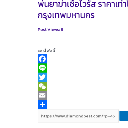
พ่นยาฆ่าเชื้อไวรัส ราคาเท่
กรุงเทพมหานคร
Post Views:
8
แชร์โฟสนี้
F
a
L
c
i
T
e
n
w
W
b
e
i
e
E
o
t
C
m
S
o
t
h
a
h