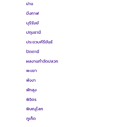
น่าน
บึงกาฬ
บุรีรัมย์
ปทุมธานี
ประจวบคีรีขันธ์
ปัตตานี
ผลงานกำจัดปลวก
พะเยา
พังงา
พัทลุง
พิจิตร
พิษณุโลก
ภูเก็ต