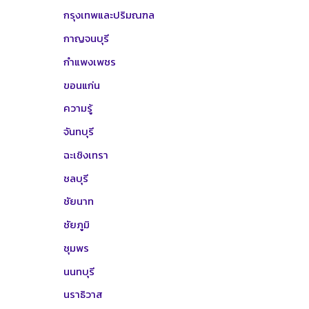
กรุงเทพและปริมณฑล
กาญจนบุรี
กำแพงเพชร
ขอนแก่น
ความรู้
จันทบุรี
ฉะเชิงเทรา
ชลบุรี
ชัยนาท
ชัยภูมิ
ชุมพร
นนทบุรี
นราธิวาส