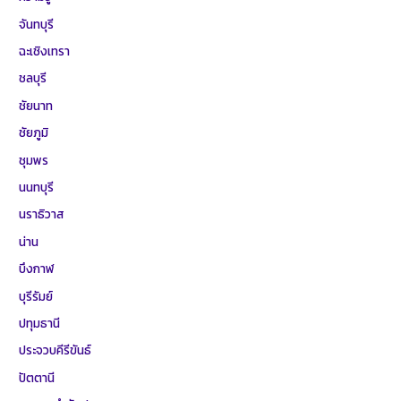
จันทบุรี
ฉะเชิงเทรา
ชลบุรี
ชัยนาท
ชัยภูมิ
ชุมพร
นนทบุรี
นราธิวาส
น่าน
บึงกาฬ
บุรีรัมย์
ปทุมธานี
ประจวบคีรีขันธ์
ปัตตานี