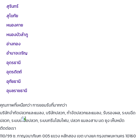
สุรินทร์
สุโขทัย
หนองคาย
หนองบัวลำภู
อ่างทอง
อำนาจเจริญ
อุดรธานี
อุตรดิตถ์
อุทัยธานี
อุบลราชธานี
คุณภาพที่เหนือกว่า การยอมรับที่มากกว่า
บริษัทจำกัดปลวกและแมลง, บริษัทปลวก, กำจัดปลวกและแมลง, รับรองผล, ระบบฉีด
ปลวก, ระบบเหยื่อปลวก, ระบบกรีนโฮมโฟม, ปลวก แมลงสาบ มด ยุง เห็บหมัด
ติดต่อเรา
110/99 ซ. กาญจนาภิเษก 005 แขวง หลักสอง เขต บางแค กรุงเทพมหานคร 10160