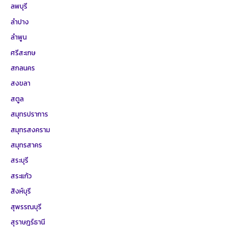
ลพบุรี
ลำปาง
ลำพูน
ศรีสะเกษ
สกลนคร
สงขลา
สตูล
สมุทรปราการ
สมุทรสงคราม
สมุทรสาคร
สระบุรี
สระแก้ว
สิงห์บุรี
สุพรรณบุรี
สุราษฎร์ธานี