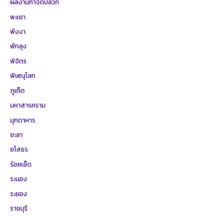
ผลงานกำจัดปลวก
พะเยา
พังงา
พัทลุง
พิจิตร
พิษณุโลก
ภูเก็ต
มหาสารคราม
มุกดาหาร
ยะลา
ยโสธร
ร้อยเอ็ด
ระนอง
ระยอง
ราชบุรี