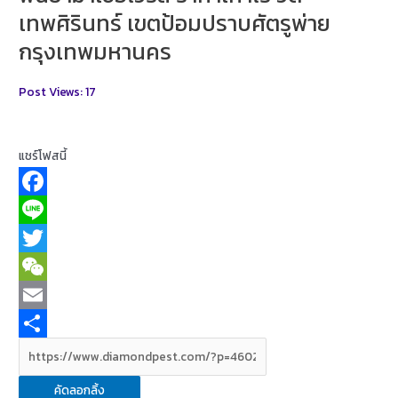
เทพศิรินทร์ เขตป้อมปราบศัตรูพ่าย
กรุงเทพมหานคร
Post Views:
17
แชร์โฟสนี้
F
a
L
c
i
T
e
n
w
W
b
e
i
e
E
o
t
C
m
S
o
t
h
a
h
คัดลอกลิ้ง