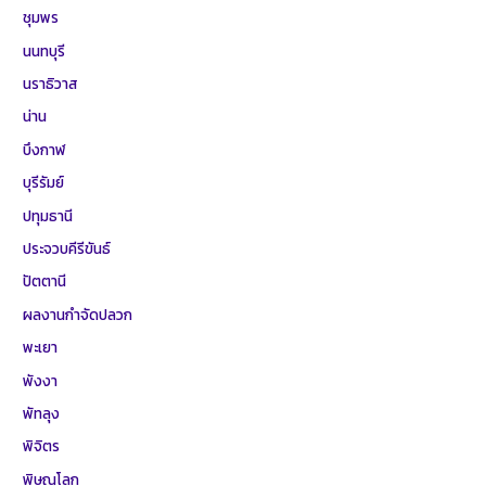
ชุมพร
นนทบุรี
นราธิวาส
น่าน
บึงกาฬ
บุรีรัมย์
ปทุมธานี
ประจวบคีรีขันธ์
ปัตตานี
ผลงานกำจัดปลวก
พะเยา
พังงา
พัทลุง
พิจิตร
พิษณุโลก