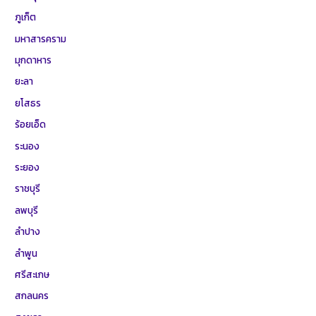
ภูเก็ต
มหาสารคราม
มุกดาหาร
ยะลา
ยโสธร
ร้อยเอ็ด
ระนอง
ระยอง
ราชบุรี
ลพบุรี
ลำปาง
ลำพูน
ศรีสะเกษ
สกลนคร