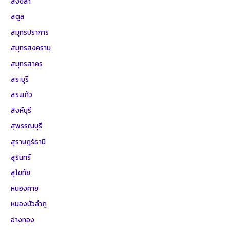
สงขลา
สตูล
สมุทรปราการ
สมุทรสงคราม
สมุทรสาคร
สระบุรี
สระแก้ว
สิงห์บุรี
สุพรรณบุรี
สุราษฎร์ธานี
สุรินทร์
สุโขทัย
หนองคาย
หนองบัวลำภู
อ่างทอง