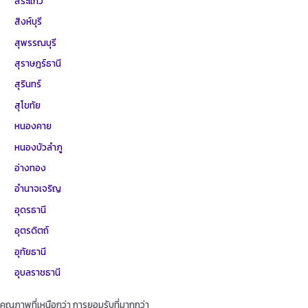
สระแก้ว
สิงห์บุรี
สุพรรณบุรี
สุราษฎร์ธานี
สุรินทร์
สุโขทัย
หนองคาย
หนองบัวลำภู
อ่างทอง
อำนาจเจริญ
อุดรธานี
อุตรดิตถ์
อุทัยธานี
อุบลราชธานี
คุณภาพที่เหนือกว่า การยอมรับที่มากกว่า