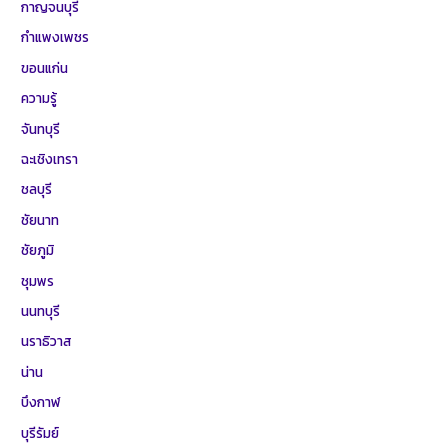
กาญจนบุรี
กำแพงเพชร
ขอนแก่น
ความรู้
จันทบุรี
ฉะเชิงเทรา
ชลบุรี
ชัยนาท
ชัยภูมิ
ชุมพร
นนทบุรี
นราธิวาส
น่าน
บึงกาฬ
บุรีรัมย์