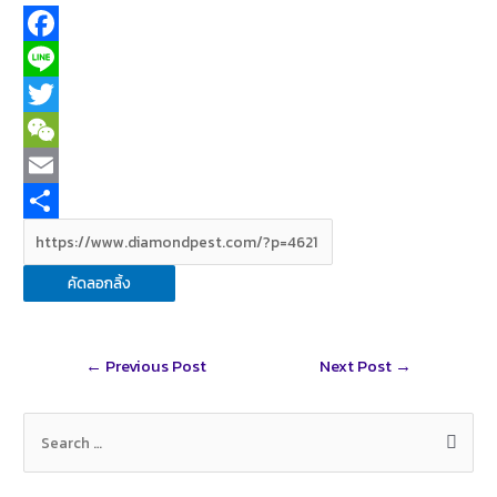
F
a
L
c
i
T
e
n
w
W
b
e
i
e
E
o
t
C
m
S
o
t
h
a
h
คัดลอกลิ้ง
k
e
a
i
a
r
t
l
r
Post
←
Previous Post
Next Post
→
e
navigation
S
e
a