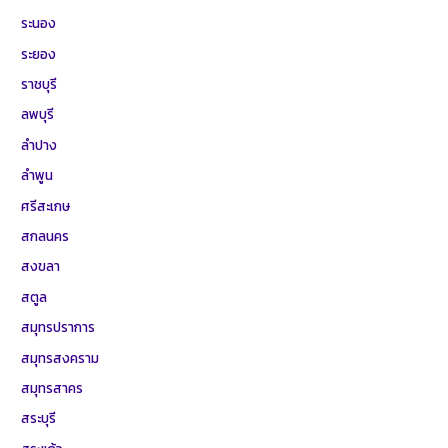
ระนอง
ระยอง
ราชบุรี
ลพบุรี
ลำปาง
ลำพูน
ศรีสะเกษ
สกลนคร
สงขลา
สตูล
สมุทรปราการ
สมุทรสงคราม
สมุทรสาคร
สระบุรี