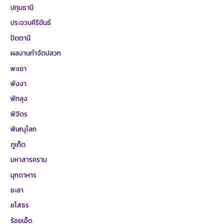
ปทุมธานี
ประจวบคีรีขันธ์
ปัตตานี
ผลงานกำจัดปลวก
พะเยา
พังงา
พัทลุง
พิจิตร
พิษณุโลก
ภูเก็ต
มหาสารคราม
มุกดาหาร
ยะลา
ยโสธร
ร้อยเอ็ด