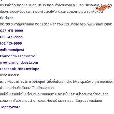
บริษัทจำกัดปลวกและแมลง, บริษัทปลวก, กำจัดปลวกและแมลง, รับรองผล, ระบบฉีด
ปลวก, ระบบเหยื่อปลวก, ระบบกรีนโฮมโฟม, ปลวก แมลงสาบ มด ยุง เห็บหมัด
ติดต่อเรา
110/99 ซ. กาญจนาภิเษก 005 แขวง หลักสอง เขต บางแค กรุงเทพมหานคร 10160
087-615-9999
086-471-9999
(02)455-9999
@diamondpest
Diamond Pest Control
www.diamondpest.com
Facebook
Line
Envelope
บริการของเรา
เราจะพัฒนาการบริการให้กับลูกค้าดียิ่งขึ้นในทุกๆด้าน ให้เราดูแลใส่ใจทุกรายละเอียด
บ้านของท่านก็เปรียบเสมือนบ้านของเรา
มั่นใจในเรามั่นใจใน “ไดมอนด์แพลนเนท” บริการเป็นเลิศ ผู้นำด้านการกำจัดปลวก
แมลง และสัตว์รบกวนต่างๆ ปลอดภัยต่อบ้านและครอบครัวคุณอย่างแน่นอน
TopKeyWord