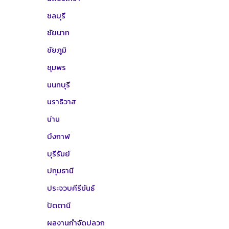
ชลบุรี
ชัยนาท
ชัยภูมิ
ชุมพร
นนทบุรี
นราธิวาส
น่าน
บึงกาฬ
บุรีรัมย์
ปทุมธานี
ประจวบคีรีขันธ์
ปัตตานี
ผลงานกำจัดปลวก