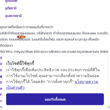
อุตรดิตถ์
อุทัยธานี
อุบลราชธานี
คุณภาพที่เหนือกว่า การยอมรับที่มากกว่า
บริษัทจำกัดปลวกและแมลง, บริษัทปลวก, กำจัดปลวกและแมลง, รับรองผล, ระบบฉีด
ปลวก, ระบบเหยื่อปลวก, ระบบกรีนโฮมโฟม, ปลวก แมลงสาบ มด ยุง เห็บหมัด
ติดต่อเรา
110/99 ซ. กาญจนาภิเษก 005 แขวง หลักสอง เขต บางแค กรุงเทพมหานคร 10160
087-615-9999
เว็บไซต์นี้ใช้คุกกี้
086-471-9999
เราใช้คุกกี้เพื่อเพิ่มประสิทธิภาพ และประสบการณ์ที่ดีใน
(02)455-9999
การใช้งานเว็บไซต์ คุณสามารถเลือกตั้งค่าความยินยอม
@diamondpest
การใช้คุกกี้ได้ โดยคลิก "การตั้งค่าคุกกี้"
นโยบายความ
Diamond Pest Control
เป็นส่วนตัว
www.diamondpest.com
Facebook
Line
Envelope
ยอมรับทั้งหมด
บริการของเรา
เราจะพัฒนาการบริการให้กับลูกค้าดียิ่งขึ้นในทุกๆด้าน ให้เราดูแลใส่ใจทุกรายละเอียด