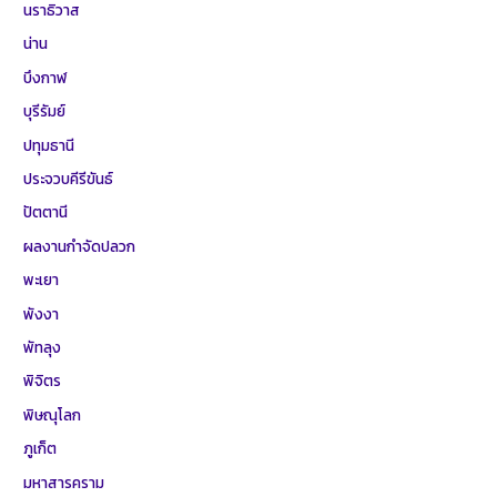
นราธิวาส
น่าน
บึงกาฬ
บุรีรัมย์
ปทุมธานี
ประจวบคีรีขันธ์
ปัตตานี
ผลงานกำจัดปลวก
พะเยา
พังงา
พัทลุง
พิจิตร
พิษณุโลก
ภูเก็ต
มหาสารคราม