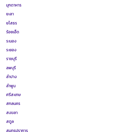
มุกดาหาร
ยะลา
ยโสธร
ร้อยเอ็ด
ระนอง
ระยอง
ราชบุรี
ลพบุรี
ลำปาง
ลำพูน
ศรีสะเกษ
สกลนคร
สงขลา
สตูล
สมุทรปราการ