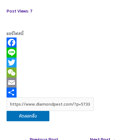
Post Views:
7
แชร์โฟสนี้
F
a
L
c
i
T
e
n
w
W
b
e
i
e
E
o
t
C
m
S
o
t
h
a
h
คัดลอกลิ้ง
k
e
a
i
a
r
t
l
r
Post
←
Previous Post
Next Post
→