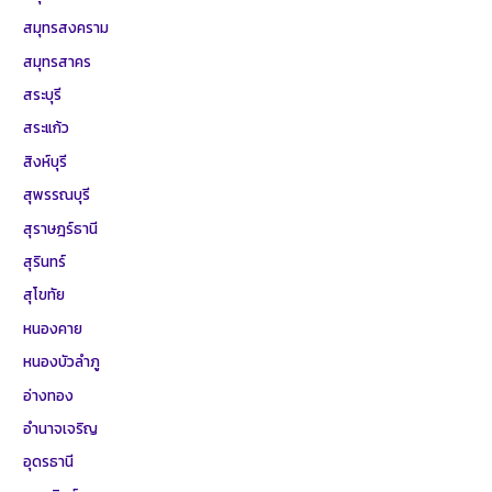
สมุทรสงคราม
สมุทรสาคร
สระบุรี
สระแก้ว
สิงห์บุรี
สุพรรณบุรี
สุราษฎร์ธานี
สุรินทร์
สุโขทัย
หนองคาย
หนองบัวลำภู
อ่างทอง
อำนาจเจริญ
อุดรธานี