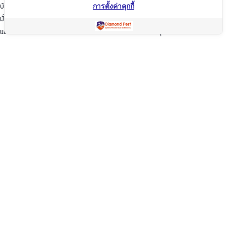
บ้านของท่านก็เปรียบเสมือนบ้านของเรา
การตั้งค่าคุกกี้
มั่นใจในเรามั่นใจใน “ไดมอนด์แพลนเนท” บริการเป็นเลิศ ผู้นำด้านการกำจัดปลวก
แมลง และสัตว์รบกวนต่างๆ ปลอดภัยต่อบ้านและครอบครัวคุณอย่างแน่นอน
TopKeyWord
แชร์โฟสนี้
Facebook
Line
Twitter
WeChat
Email
Share
คัดลอกลิ้ง
Copyright © 2020 Diamond Planet (Thailand) Co.,Ltd. All Rights
Reserved. Powered by OKWebtour
.