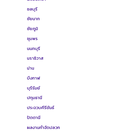
ชลบุรี
ชัยนาท
ชัยภูมิ
ชุมพร
นนทบุรี
นราธิวาส
น่าน
บึงกาฬ
บุรีรัมย์
ปทุมธานี
ประจวบคีรีขันธ์
ปัตตานี
ผลงานกำจัดปลวก