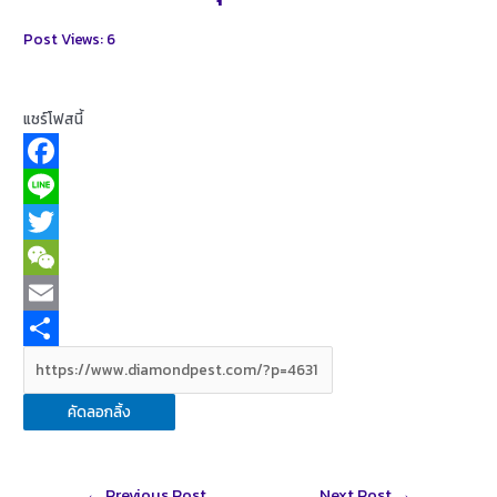
Post Views:
6
แชร์โฟสนี้
F
a
L
c
i
T
e
n
w
W
b
e
i
e
E
o
t
C
m
S
o
t
h
a
h
คัดลอกลิ้ง
k
e
a
i
a
r
t
l
r
Post
←
Previous Post
Next Post
→