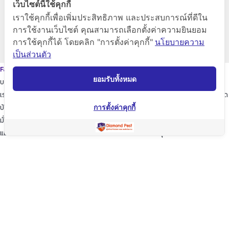
เว็บไซต์นี้ใช้คุกกี้
Diamond Pest Control
เราใช้คุกกี้เพื่อเพิ่มประสิทธิภาพ และประสบการณ์ที่ดีใน
การใช้งานเว็บไซต์ คุณสามารถเลือกตั้งค่าความยินยอม
การใช้คุกกี้ได้ โดยคลิก "การตั้งค่าคุกกี้"
นโยบายความ
www.diamondpest.com
เป็นส่วนตัว
Facebook
Line
Envelope
ยอมรับทั้งหมด
บริการของเรา
เราจะพัฒนาการบริการให้กับลูกค้าดียิ่งขึ้นในทุกๆด้าน ให้เราดูแลใส่ใจทุกรายละเอียด
บ้านของท่านก็เปรียบเสมือนบ้านของเรา
การตั้งค่าคุกกี้
มั่นใจในเรามั่นใจใน “ไดมอนด์แพลนเนท” บริการเป็นเลิศ ผู้นำด้านการกำจัดปลวก
แมลง และสัตว์รบกวนต่างๆ ปลอดภัยต่อบ้านและครอบครัวคุณอย่างแน่นอน
TopKeyWord
แชร์โฟสนี้
Facebook