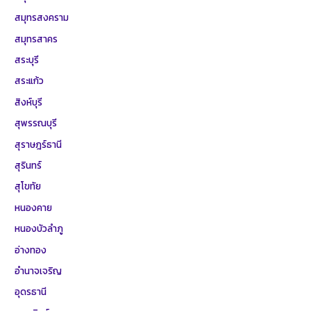
สมุทรสงคราม
สมุทรสาคร
สระบุรี
สระแก้ว
สิงห์บุรี
สุพรรณบุรี
สุราษฎร์ธานี
สุรินทร์
สุโขทัย
หนองคาย
หนองบัวลำภู
อ่างทอง
อำนาจเจริญ
อุดรธานี