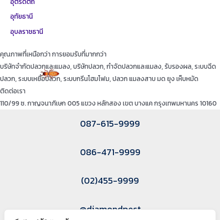
อุตรดิตถ์
อุทัยธานี
อุบลราชธานี
คุณภาพที่เหนือกว่า การยอมรับที่มากกว่า
บริษัทจำกัดปลวกและแมลง, บริษัทปลวก, กำจัดปลวกและแมลง, รับรองผล, ระบบฉีด
ปลวก, ระบบเหยื่อปลวก, ระบบกรีนโฮมโฟม, ปลวก แมลงสาบ มด ยุง เห็บหมัด
ติดต่อเรา
110/99 ซ. กาญจนาภิเษก 005 แขวง หลักสอง เขต บางแค กรุงเทพมหานคร 10160
087-615-9999
086-471-9999
(02)455-9999
@diamondpest