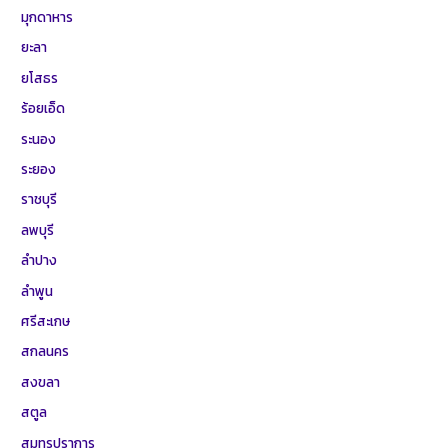
มุกดาหาร
ยะลา
ยโสธร
ร้อยเอ็ด
ระนอง
ระยอง
ราชบุรี
ลพบุรี
ลำปาง
ลำพูน
ศรีสะเกษ
สกลนคร
สงขลา
สตูล
สมุทรปราการ