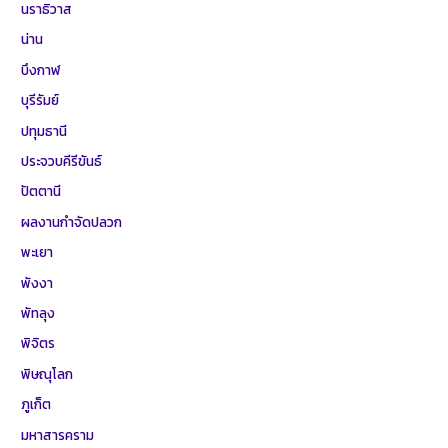
นราธิวาส
น่าน
บึงกาฬ
บุรีรัมย์
ปทุมธานี
ประจวบคีรีขันธ์
ปัตตานี
ผลงานกำจัดปลวก
พะเยา
พังงา
พัทลุง
พิจิตร
พิษณุโลก
ภูเก็ต
มหาสารคราม