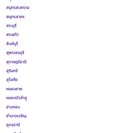
สมุทรสงคราม
สมุทรสาคร
สระบุรี
สระแก้ว
สิงห์บุรี
สุพรรณบุรี
สุราษฎร์ธานี
สุรินทร์
สุโขทัย
หนองคาย
หนองบัวลำภู
อ่างทอง
อำนาจเจริญ
อุดรธานี