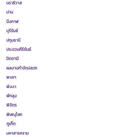
นราธิวาส
น่าน
บึงกาฬ
บุรีรัมย์
ปทุมธานี
ประจวบคีรีขันธ์
ปัตตานี
ผลงานกำจัดปลวก
พะเยา
พังงา
พัทลุง
พิจิตร
พิษณุโลก
ภูเก็ต
มหาสารคราม