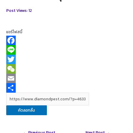
Post Views:
12
แชร์โฟสนี้
F
a
L
c
i
T
e
n
w
W
b
e
i
e
E
o
t
C
m
S
o
t
h
a
h
คัดลอกลิ้ง
k
e
a
i
a
r
t
l
r
Post
←
Previous Post
Next Post
→