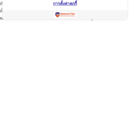
บ้านของท่านก็เปรียบเสมือนบ้านของเรา
การตั้งค่าคุกกี้
มั่นใจในเรามั่นใจใน “ไดมอนด์แพลนเนท” บริการเป็นเลิศ ผู้นำด้านการกำจัดปลวก
แมลง และสัตว์รบกวนต่างๆ ปลอดภัยต่อบ้านและครอบครัวคุณอย่างแน่นอน
TopKeyWord
แชร์โฟสนี้
Facebook
Line
Twitter
WeChat
Email
Share
คัดลอกลิ้ง
Copyright © 2020 Diamond Planet (Thailand) Co.,Ltd. All Rights
Reserved. Powered by OKWebtour
.