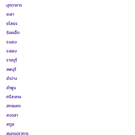
มุกดาหาร
ยะลา
ยโสธร
ร้อยเอ็ด
ระนอง
ระยอง
ราชบุรี
ลพบุรี
ลำปาง
ลำพูน
ศรีสะเกษ
สกลนคร
สงขลา
สตูล
สมุทรปราการ