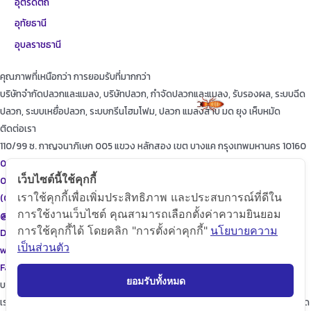
อุตรดิตถ์
อุทัยธานี
อุบลราชธานี
คุณภาพที่เหนือกว่า การยอมรับที่มากกว่า
บริษัทจำกัดปลวกและแมลง, บริษัทปลวก, กำจัดปลวกและแมลง, รับรองผล, ระบบฉีด
ปลวก, ระบบเหยื่อปลวก, ระบบกรีนโฮมโฟม, ปลวก แมลงสาบ มด ยุง เห็บหมัด
ติดต่อเรา
110/99 ซ. กาญจนาภิเษก 005 แขวง หลักสอง เขต บางแค กรุงเทพมหานคร 10160
087-615-9999
เว็บไซต์นี้ใช้คุกกี้
086-471-9999
เราใช้คุกกี้เพื่อเพิ่มประสิทธิภาพ และประสบการณ์ที่ดีใน
(02)455-9999
การใช้งานเว็บไซต์ คุณสามารถเลือกตั้งค่าความยินยอม
@diamondpest
การใช้คุกกี้ได้ โดยคลิก "การตั้งค่าคุกกี้"
นโยบายความ
Diamond Pest Control
เป็นส่วนตัว
www.diamondpest.com
Facebook
Line
Envelope
ยอมรับทั้งหมด
บริการของเรา
เราจะพัฒนาการบริการให้กับลูกค้าดียิ่งขึ้นในทุกๆด้าน ให้เราดูแลใส่ใจทุกรายละเอียด