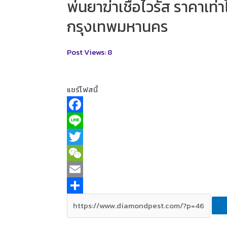
พ่นยาฆ่าเชื้อไวรัส ราคาเ
กรุงเทพมหานคร
Post Views:
8
แชร์โฟสนี้
F
a
L
c
i
T
e
n
w
W
b
e
i
e
E
o
t
C
m
S
o
t
h
a
h