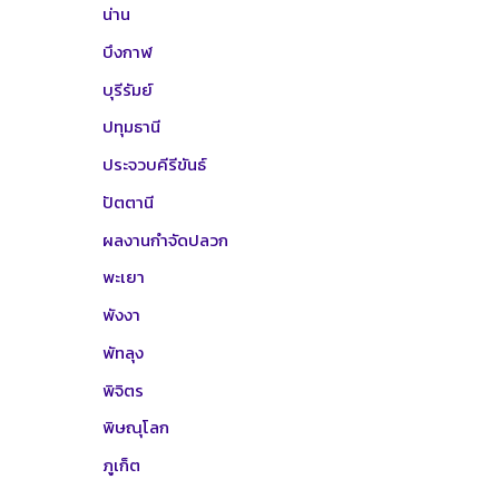
น่าน
บึงกาฬ
บุรีรัมย์
ปทุมธานี
ประจวบคีรีขันธ์
ปัตตานี
ผลงานกำจัดปลวก
พะเยา
พังงา
พัทลุง
พิจิตร
พิษณุโลก
ภูเก็ต