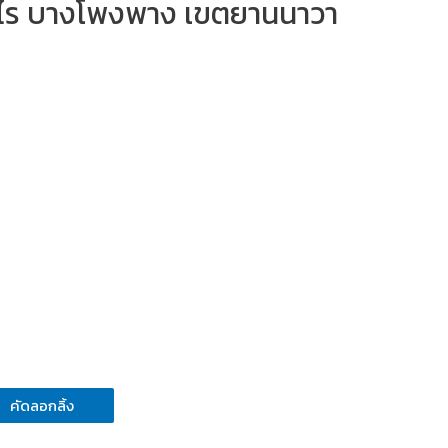
ท่าไร บางโพงพาง เขตยานนาวา
คัดลอกลิ้ง