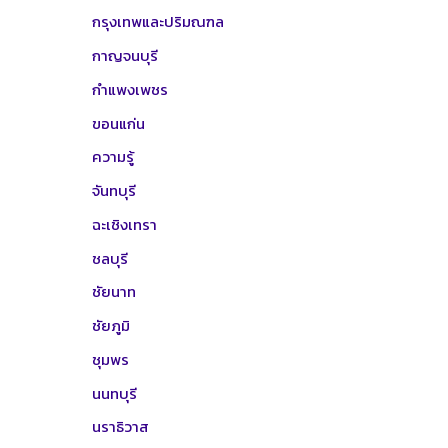
กรุงเทพและปริมณฑล
กาญจนบุรี
กำแพงเพชร
ขอนแก่น
ความรู้
จันทบุรี
ฉะเชิงเทรา
ชลบุรี
ชัยนาท
ชัยภูมิ
ชุมพร
นนทบุรี
นราธิวาส