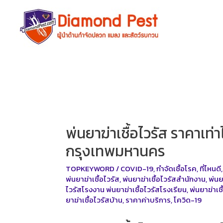
Skip
to
content
พ่นยาฆ่าเชื้อไวรัส ราคาเ
กรุงเทพมหานคร
TOPKEYWORD
/
COVID-19
,
กำจัดเชื้อโรค
,
ที่ไหนดี
พ่นยาฆ่าเชื้อไวรัส
,
พ่นยาฆ่าเชื้อไวรัสสำนักงาน
,
พ่นย
ไวรัสโรงงาน พ่นยาฆ่าเชื้อไวรัสโรงเรียน
,
พ่นยาฆ่าเ
ยาฆ่าเชื้อไวรัสบ้าน
,
ราคาค่าบริการ
,
โควิด-19