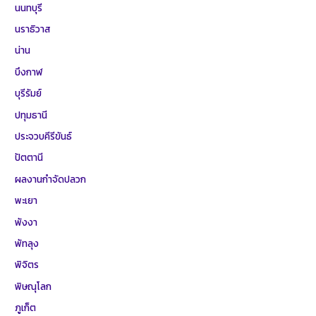
นนทบุรี
นราธิวาส
น่าน
บึงกาฬ
บุรีรัมย์
ปทุมธานี
ประจวบคีรีขันธ์
ปัตตานี
ผลงานกำจัดปลวก
พะเยา
พังงา
พัทลุง
พิจิตร
พิษณุโลก
ภูเก็ต