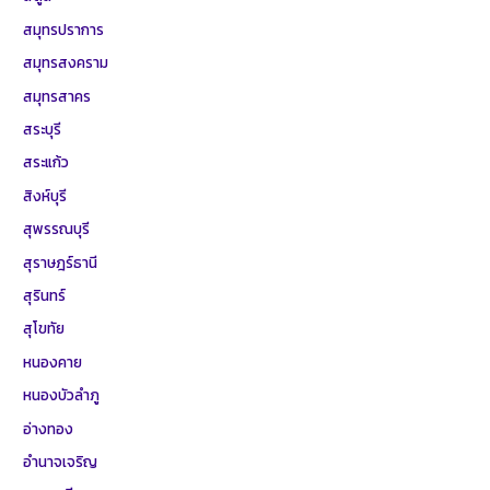
สมุทรปราการ
สมุทรสงคราม
สมุทรสาคร
สระบุรี
สระแก้ว
สิงห์บุรี
สุพรรณบุรี
สุราษฎร์ธานี
สุรินทร์
สุโขทัย
หนองคาย
หนองบัวลำภู
อ่างทอง
อำนาจเจริญ