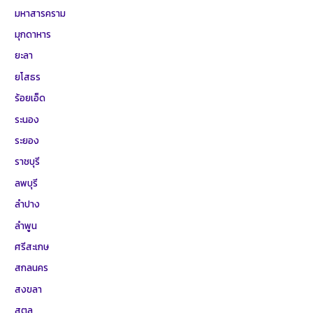
มหาสารคราม
มุกดาหาร
ยะลา
ยโสธร
ร้อยเอ็ด
ระนอง
ระยอง
ราชบุรี
ลพบุรี
ลำปาง
ลำพูน
ศรีสะเกษ
สกลนคร
สงขลา
สตูล