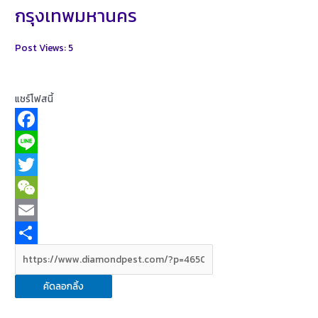
กรุงเทพมหานคร
Post Views:
5
แชร์โฟสนี้
F
a
L
c
i
T
e
n
w
W
b
e
i
e
E
o
t
C
m
S
o
t
h
a
h
คัดลอกลิ้ง
k
e
a
i
a