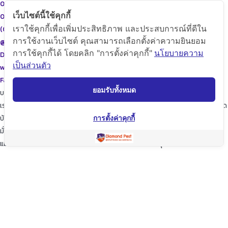
087-615-9999
เว็บไซต์นี้ใช้คุกกี้
086-471-9999
เราใช้คุกกี้เพื่อเพิ่มประสิทธิภาพ และประสบการณ์ที่ดีใน
(02)455-9999
การใช้งานเว็บไซต์ คุณสามารถเลือกตั้งค่าความยินยอม
@diamondpest
การใช้คุกกี้ได้ โดยคลิก "การตั้งค่าคุกกี้"
นโยบายความ
Diamond Pest Control
เป็นส่วนตัว
www.diamondpest.com
Facebook
Line
Envelope
ยอมรับทั้งหมด
บริการของเรา
เราจะพัฒนาการบริการให้กับลูกค้าดียิ่งขึ้นในทุกๆด้าน ให้เราดูแลใส่ใจทุกรายละเอียด
บ้านของท่านก็เปรียบเสมือนบ้านของเรา
การตั้งค่าคุกกี้
มั่นใจในเรามั่นใจใน “ไดมอนด์แพลนเนท” บริการเป็นเลิศ ผู้นำด้านการกำจัดปลวก
แมลง และสัตว์รบกวนต่างๆ ปลอดภัยต่อบ้านและครอบครัวคุณอย่างแน่นอน
TopKeyWord
แชร์โฟสนี้
Facebook