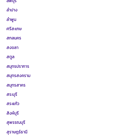
ลพบุรี
ลำปาง
ลำพูน
ศรีสะเกษ
สกลนคร
สงขลา
สตูล
สมุทรปราการ
สมุทรสงคราม
สมุทรสาคร
สระบุรี
สระแก้ว
สิงห์บุรี
สุพรรณบุรี
สุราษฎร์ธานี