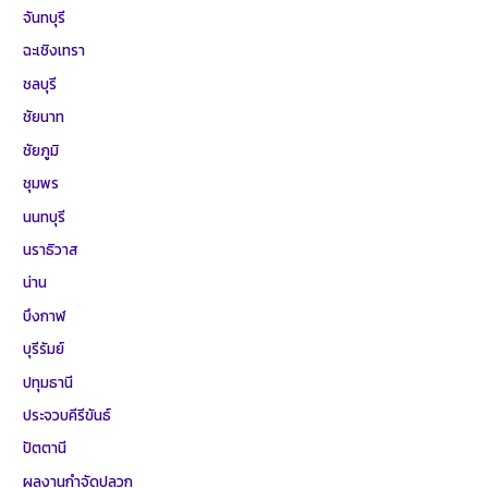
จันทบุรี
ฉะเชิงเทรา
ชลบุรี
ชัยนาท
ชัยภูมิ
ชุมพร
นนทบุรี
นราธิวาส
น่าน
บึงกาฬ
บุรีรัมย์
ปทุมธานี
ประจวบคีรีขันธ์
ปัตตานี
ผลงานกำจัดปลวก