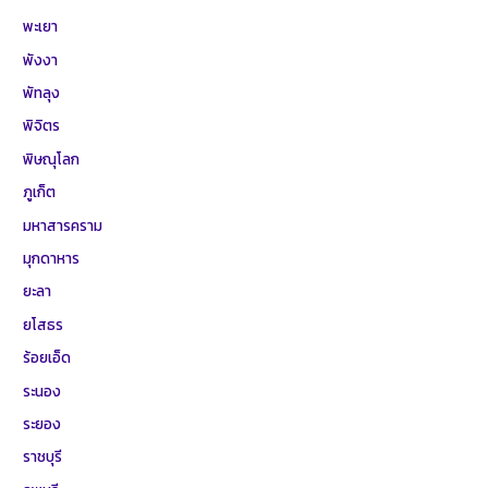
พะเยา
พังงา
พัทลุง
พิจิตร
พิษณุโลก
ภูเก็ต
มหาสารคราม
มุกดาหาร
ยะลา
ยโสธร
ร้อยเอ็ด
ระนอง
ระยอง
ราชบุรี