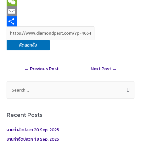
c
i
T
e
n
w
W
b
e
i
e
E
o
t
C
m
S
o
t
h
a
h
คัดลอกลิ้ง
k
e
a
i
a
r
t
l
r
Post
←
Previous Post
Next Post
→
e
navigation
S
e
a
r
Recent Posts
c
h
งานกำจัดปลวก 20 Sep. 2025
f
งานกำจัดปลวก 1ุ9 Sep. 2025