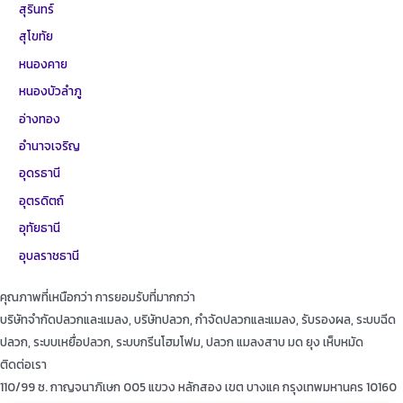
สุรินทร์
สุโขทัย
หนองคาย
หนองบัวลำภู
อ่างทอง
อำนาจเจริญ
อุดรธานี
อุตรดิตถ์
อุทัยธานี
อุบลราชธานี
คุณภาพที่เหนือกว่า การยอมรับที่มากกว่า
บริษัทจำกัดปลวกและแมลง, บริษัทปลวก, กำจัดปลวกและแมลง, รับรองผล, ระบบฉีด
ปลวก, ระบบเหยื่อปลวก, ระบบกรีนโฮมโฟม, ปลวก แมลงสาบ มด ยุง เห็บหมัด
ติดต่อเรา
110/99 ซ. กาญจนาภิเษก 005 แขวง หลักสอง เขต บางแค กรุงเทพมหานคร 10160