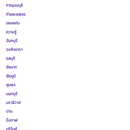
กาญจนบุรี
กำแพงเพชร
ขอนแก่น
ความรู้
จันทบุรี
ฉะเชิงเทรา
ชลบุรี
ชัยนาท
ชัยภูมิ
ชุมพร
นนทบุรี
นราธิวาส
น่าน
บึงกาฬ
บุรีรัมย์