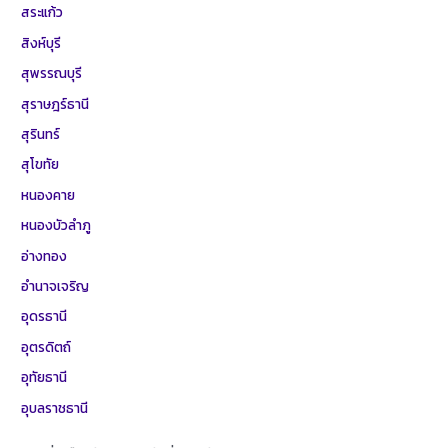
สระแก้ว
สิงห์บุรี
สุพรรณบุรี
สุราษฎร์ธานี
สุรินทร์
สุโขทัย
หนองคาย
หนองบัวลำภู
อ่างทอง
อำนาจเจริญ
อุดรธานี
อุตรดิตถ์
อุทัยธานี
อุบลราชธานี