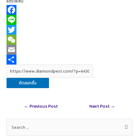
แชร์โฟสนี้
F
a
L
c
i
T
e
n
w
W
b
e
i
e
E
o
t
C
m
S
o
t
h
a
h
คัดลอกลิ้ง
k
e
a
i
a
r
t
l
r
Post
←
Previous Post
Next Post
→
e
navigation
S
e