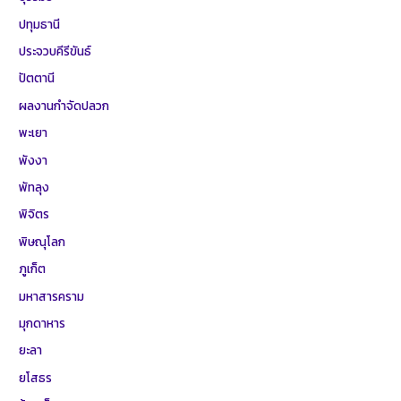
ปทุมธานี
ประจวบคีรีขันธ์
ปัตตานี
ผลงานกำจัดปลวก
พะเยา
พังงา
พัทลุง
พิจิตร
พิษณุโลก
ภูเก็ต
มหาสารคราม
มุกดาหาร
ยะลา
ยโสธร