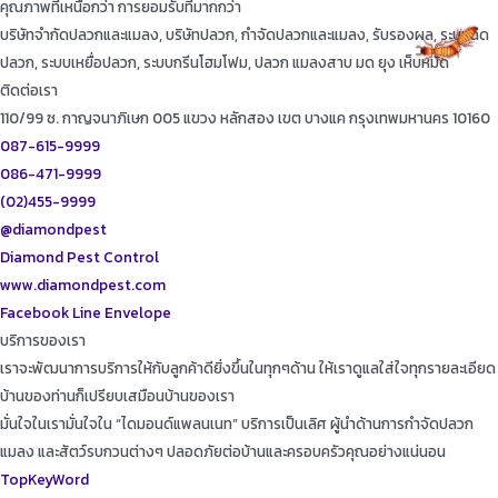
คุณภาพที่เหนือกว่า การยอมรับที่มากกว่า
บริษัทจำกัดปลวกและแมลง, บริษัทปลวก, กำจัดปลวกและแมลง, รับรองผล, ระบบฉีด
ปลวก, ระบบเหยื่อปลวก, ระบบกรีนโฮมโฟม, ปลวก แมลงสาบ มด ยุง เห็บหมัด
ติดต่อเรา
110/99 ซ. กาญจนาภิเษก 005 แขวง หลักสอง เขต บางแค กรุงเทพมหานคร 10160
087-615-9999
086-471-9999
(02)455-9999
@diamondpest
Diamond Pest Control
www.diamondpest.com
Facebook
Line
Envelope
บริการของเรา
เราจะพัฒนาการบริการให้กับลูกค้าดียิ่งขึ้นในทุกๆด้าน ให้เราดูแลใส่ใจทุกรายละเอียด
บ้านของท่านก็เปรียบเสมือนบ้านของเรา
มั่นใจในเรามั่นใจใน “ไดมอนด์แพลนเนท” บริการเป็นเลิศ ผู้นำด้านการกำจัดปลวก
แมลง และสัตว์รบกวนต่างๆ ปลอดภัยต่อบ้านและครอบครัวคุณอย่างแน่นอน
TopKeyWord