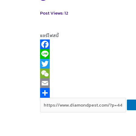
Post Views:
12
แชร์โฟสนี้
F
a
L
c
i
T
e
n
w
W
b
e
i
e
E
o
t
C
m
S
o
t
h
a
h
k
e
a
i
a
r
t
l
r