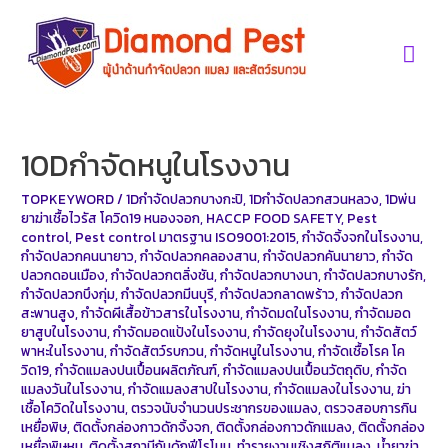
Skip
to
Mai
content
Men
10Dกำจัดหนูในโรงงาน
TOPKEYWORD
/
1Dกำจัดปลวกบางกะปิ
,
1Dกำจัดปลวกสวนหลวง
,
1Dพ่น
ยาฆ่าเชื้อไวรัส โควิด19 หนองจอก
,
HACCP FOOD SAFETY
,
Pest
control
,
Pest control มาตรฐาน ISO9001:2015
,
กำจัดจิ้งจกในโรงงาน
,
กำจัดปลวกคนนายาว
,
กำจัดปลวกคลองสาน
,
กำจัดปลวกคันนายาว
,
กำจัด
ปลวกดอนเมือง
,
กำจัดปลวกตลิ่งชัน
,
กำจัดปลวกบางนา
,
กำจัดปลวกบางรัก
,
กำจัดปลวกบึงกุ่ม
,
กำจัดปลวกมีนบุรี
,
กำจัดปลวกลาดพร้าว
,
กำจัดปลวก
สะพานสูง
,
กำจัดผีเสื้อข้าวสารในโรงงาน
,
กำจัดมดในโรงงาน
,
กำจัดมอด
ยาสูบในโรงงาน
,
กำจัดมอดแป้งในโรงงาน
,
กำจัดยุงในโรงงาน
,
กำจัดสัตว์
พาหะในโรงงาน
,
กำจัดสัตว์รบกวน
,
กำจัดหนูในโรงงาน
,
กำจัดเชื้อโรค โค
วิด19
,
กำจัดแมลงปนเปื้อนผลิตภัณฑ์
,
กำจัดแมลงปนเปื้อนวัตถุดิบ
,
กำจัด
แมลงวันในโรงงาน
,
กำจัดแมลงสาปในโรงงาน
,
กำจัดแมลงในโรงงาน
,
ฆ่า
เชื้อโควิดในโรงงาน
,
ตรวจนับจำนวนประชากรของแมลง
,
ตรวจสอบการกิน
เหยื่อพิษ
,
ติดตั้งกล่องกาวดักจิ้งจก
,
ติดตั้งกล่องกาวดักแมลง
,
ติดตั้งกล่อง
เหยื่อพิษหนู
,
ติดตั้งสถานีกับดักฟีโรโมน
,
ทำรายงานเชิงสถิติแมลง
,
น้ำยาฆ่า