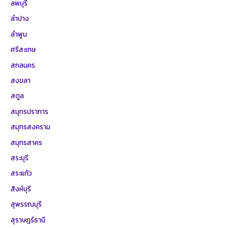
ลพบุรี
ลำปาง
ลำพูน
ศรีสะเกษ
สกลนคร
สงขลา
สตูล
สมุทรปราการ
สมุทรสงคราม
สมุทรสาคร
สระบุรี
สระแก้ว
สิงห์บุรี
สุพรรณบุรี
สุราษฎร์ธานี