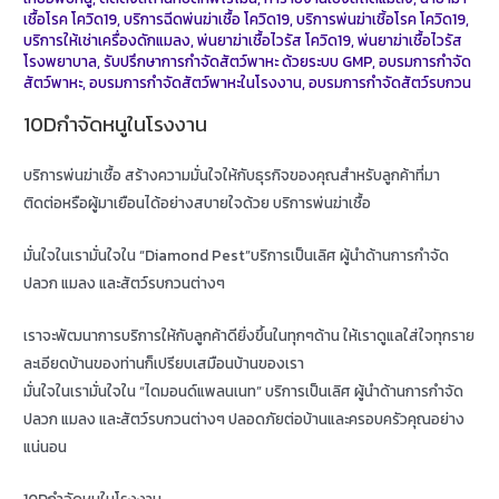
เชื้อโรค โควิด19
,
บริการฉีดพ่นฆ่าเชื้อ โควิด19
,
บริการพ่นฆ่าเชิ้อโรค โควิด19
,
บริการให้เช่าเครื่องดักแมลง
,
พ่นยาฆ่าเชื้อไวรัส โควิด19
,
พ่นยาฆ่าเชื้อไวรัส
โรงพยาบาล
,
รับปรึกษาการกำจัดสัตว์พาหะ ด้วยระบบ GMP
,
อบรมการกำจัด
สัตว์พาหะ
,
อบรมการกำจัดสัตว์พาหะในโรงงาน
,
อบรมการกำจัดสัตว์รบกวน
10Dกำจัดหนูในโรงงาน
บริการพ่นฆ่าเชื้อ สร้างความมั่นใจให้กับธุรกิจของคุณสำหรับลูกค้าที่มา
ติดต่อหรือผู้มาเยือนได้อย่างสบายใจด้วย บริการพ่นฆ่าเชื้อ
มั่นใจในเรามั่นใจใน “Diamond Pest”บริการเป็นเลิศ ผู้นำด้านการกำจัด
ปลวก แมลง และสัตว์รบกวนต่างๆ
เราจะพัฒนาการบริการให้กับลูกค้าดียิ่งขึ้นในทุกๆด้าน ให้เราดูแลใส่ใจทุกราย
ละเอียดบ้านของท่านก็เปรียบเสมือนบ้านของเรา
มั่นใจในเรามั่นใจใน “ไดมอนด์แพลนเนท” บริการเป็นเลิศ ผู้นำด้านการกำจัด
ปลวก แมลง และสัตว์รบกวนต่างๆ ปลอดภัยต่อบ้านและครอบครัวคุณอย่าง
แน่นอน
10Dกำจัดหนูในโรงงาน