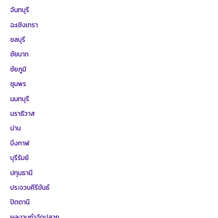
จันทบุรี
ฉะเชิงเทรา
ชลบุรี
ชัยนาท
ชัยภูมิ
ชุมพร
นนทบุรี
นราธิวาส
น่าน
บึงกาฬ
บุรีรัมย์
ปทุมธานี
ประจวบคีรีขันธ์
ปัตตานี
ผลงานกำจัดปลวก