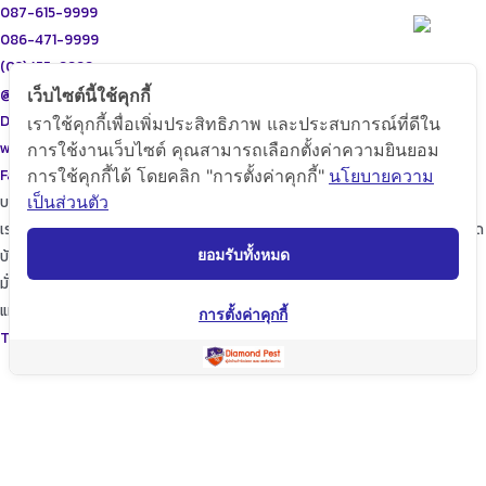
087-615-9999
086-471-9999
(02)455-9999
@diamondpest
เว็บไซต์นี้ใช้คุกกี้
Diamond Pest Control
เราใช้คุกกี้เพื่อเพิ่มประสิทธิภาพ และประสบการณ์ที่ดีใน
www.diamondpest.com
การใช้งานเว็บไซต์ คุณสามารถเลือกตั้งค่าความยินยอม
Facebook
Line
Envelope
การใช้คุกกี้ได้ โดยคลิก "การตั้งค่าคุกกี้"
นโยบายความ
เป็นส่วนตัว
บริการของเรา
เราจะพัฒนาการบริการให้กับลูกค้าดียิ่งขึ้นในทุกๆด้าน ให้เราดูแลใส่ใจทุกรายละเอียด
ยอมรับทั้งหมด
บ้านของท่านก็เปรียบเสมือนบ้านของเรา
มั่นใจในเรามั่นใจใน “ไดมอนด์แพลนเนท” บริการเป็นเลิศ ผู้นำด้านการกำจัดปลวก
แมลง และสัตว์รบกวนต่างๆ ปลอดภัยต่อบ้านและครอบครัวคุณอย่างแน่นอน
การตั้งค่าคุกกี้
TopKeyWord
แชร์โฟสนี้
Facebook