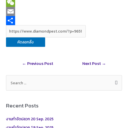
c
i
T
e
n
w
W
b
e
i
e
E
o
t
C
m
S
o
t
h
a
h
คัดลอกลิ้ง
k
e
a
i
a
r
t
l
r
Post
←
Previous Post
Next Post
→
e
navigation
S
e
a
r
Recent Posts
c
h
งานกำจัดปลวก 20 Sep. 2025
f
งานกำจัดปลวก 1ุ9 Sep. 2025