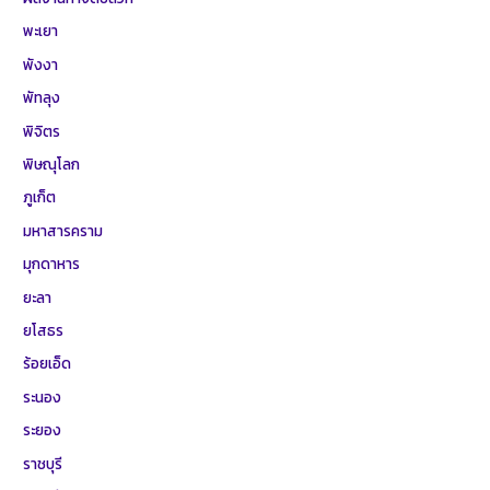
พะเยา
พังงา
พัทลุง
พิจิตร
พิษณุโลก
ภูเก็ต
มหาสารคราม
มุกดาหาร
ยะลา
ยโสธร
ร้อยเอ็ด
ระนอง
ระยอง
ราชบุรี