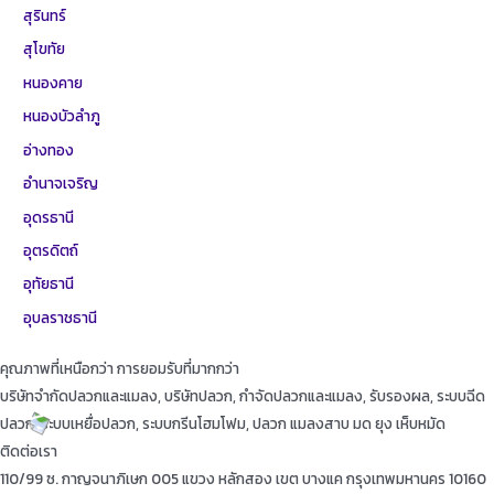
สุรินทร์
สุโขทัย
หนองคาย
หนองบัวลำภู
อ่างทอง
อำนาจเจริญ
อุดรธานี
อุตรดิตถ์
อุทัยธานี
อุบลราชธานี
คุณภาพที่เหนือกว่า การยอมรับที่มากกว่า
บริษัทจำกัดปลวกและแมลง, บริษัทปลวก, กำจัดปลวกและแมลง, รับรองผล, ระบบฉีด
ปลวก, ระบบเหยื่อปลวก, ระบบกรีนโฮมโฟม, ปลวก แมลงสาบ มด ยุง เห็บหมัด
ติดต่อเรา
110/99 ซ. กาญจนาภิเษก 005 แขวง หลักสอง เขต บางแค กรุงเทพมหานคร 10160