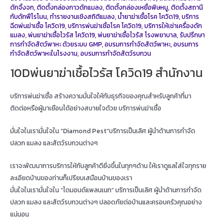
ดักจิ้งจก
,
ติดตั้งกล่องกาวดักแมลง
,
ติดตั้งกล่องเหยื่อพิษหนู
,
ติดตั้งสถานี
กับดักฟีโรโมน
,
ทำรายงานเชิงสถิติแมลง
,
น้ำยาฆ่าเชื้อโรค โควิด19
,
บริการ
ฉีดพ่นฆ่าเชื้อ โควิด19
,
บริการพ่นฆ่าเชิ้อโรค โควิด19
,
บริการให้เช่าเครื่องดัก
แมลง
,
พ่นยาฆ่าเชื้อไวรัส โควิด19
,
พ่นยาฆ่าเชื้อไวรัส โรงพยาบาล
,
รับปรึกษา
การกำจัดสัตว์พาหะ ด้วยระบบ GMP
,
อบรมการกำจัดสัตว์พาหะ
,
อบรมการ
กำจัดสัตว์พาหะในโรงงาน
,
อบรมการกำจัดสัตว์รบกวน
10Dพ่นยาฆ่าเชื้อไวรัส โควิด19 สำนักงาน
บริการพ่นฆ่าเชื้อ สร้างความมั่นใจให้กับธุรกิจของคุณสำหรับลูกค้าที่มา
ติดต่อหรือผู้มาเยือนได้อย่างสบายใจด้วย บริการพ่นฆ่าเชื้อ
มั่นใจในเรามั่นใจใน “Diamond Pest”บริการเป็นเลิศ ผู้นำด้านการกำจัด
ปลวก แมลง และสัตว์รบกวนต่างๆ
เราจะพัฒนาการบริการให้กับลูกค้าดียิ่งขึ้นในทุกๆด้าน ให้เราดูแลใส่ใจทุกราย
ละเอียดบ้านของท่านก็เปรียบเสมือนบ้านของเรา
มั่นใจในเรามั่นใจใน “ไดมอนด์แพลนเนท” บริการเป็นเลิศ ผู้นำด้านการกำจัด
ปลวก แมลง และสัตว์รบกวนต่างๆ ปลอดภัยต่อบ้านและครอบครัวคุณอย่าง
แน่นอน