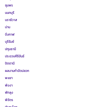
ชุมพร
นนทบุรี
นราธิวาส
น่าน
บึงกาฬ
บุรีรัมย์
ปทุมธานี
ประจวบคีรีขันธ์
ปัตตานี
ผลงานกำจัดปลวก
พะเยา
พังงา
พัทลุง
พิจิตร
พิษณุโลก