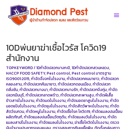
Skip
to
Main
content
Men
10Dพ่นยาฆ่าเชื้อไวรัส โควิด19
สำนักงาน
TOPKEYWORD
/
1Dกำจัดปลวกบางกะปิ
,
1Dกำจัดปลวกสวนหลวง
,
HACCP FOOD SAFETY
,
Pest control
,
Pest control มาตรฐาน
ISO9001:2015
,
กำจัดจิ้งจกในโรงงาน
,
กำจัดปลวกคนนายาว
,
กำจัดปลวก
คลองสาน
,
กำจัดปลวกคันนายาว
,
กำจัดปลวกดอนเมือง
,
กำจัดปลวก
ตลิ่งชัน
,
กำจัดปลวกบางนา
,
กำจัดปลวกบางรัก
,
กำจัดปลวกบึงกุ่ม
,
กำจัด
ปลวกมีนบุรี
,
กำจัดปลวกลาดพร้าว
,
กำจัดปลวกสะพานสูง
,
กำจัดผีเสื้อ
ข้าวสารในโรงงาน
,
กำจัดมดในโรงงาน
,
กำจัดมอดยาสูบในโรงงาน
,
กำจัด
มอดแป้งในโรงงาน
,
กำจัดยุงในโรงงาน
,
กำจัดสัตว์พาหะในโรงงาน
,
กำจัด
สัตว์รบกวน
,
กำจัดหนูในโรงงาน
,
กำจัดเชื้อโรค โควิด19
,
กำจัดแมลงปนเปื้อน
ผลิตภัณฑ์
,
กำจัดแมลงปนเปื้อนวัตถุดิบ
,
กำจัดแมลงวันในโรงงาน
,
กำจัด
แมลงสาปในโรงงาน
,
กำจัดแมลงในโรงงาน
,
ฆ่าเชื้อโควิดในโรงงาน
,
ตรวจ
นับจำนวนประชากรของแมลง
,
ตรวจสอบการกินเหยื่อพิษ
,
ติดตั้งกล่องกาว