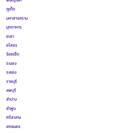
ภูเก็ต
มหาสารคราม
มุกดาหาร
ยะลา
ยโสธร
ร้อยเอ็ด
ระนอง
ระยอง
ราชบุรี
ลพบุรี
ลำปาง
ลำพูน
ศรีสะเกษ
สกลนคร