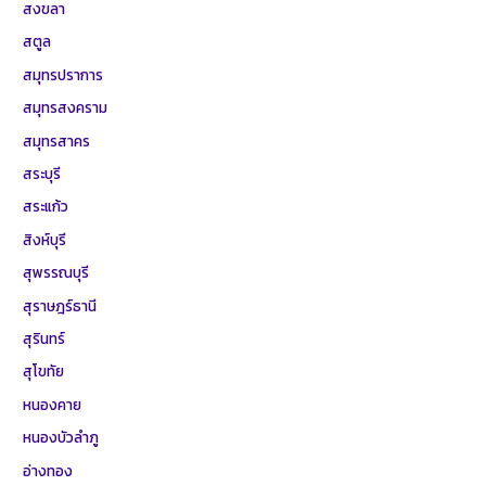
สงขลา
สตูล
สมุทรปราการ
สมุทรสงคราม
สมุทรสาคร
สระบุรี
สระแก้ว
สิงห์บุรี
สุพรรณบุรี
สุราษฎร์ธานี
สุรินทร์
สุโขทัย
หนองคาย
หนองบัวลำภู
อ่างทอง