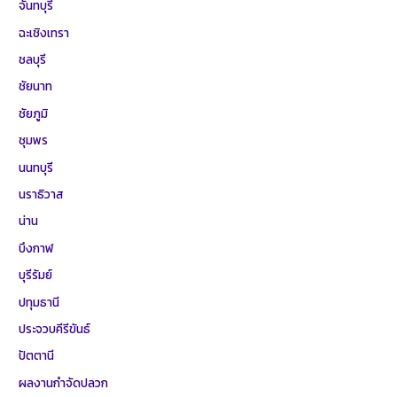
จันทบุรี
ฉะเชิงเทรา
ชลบุรี
ชัยนาท
ชัยภูมิ
ชุมพร
นนทบุรี
นราธิวาส
น่าน
บึงกาฬ
บุรีรัมย์
ปทุมธานี
ประจวบคีรีขันธ์
ปัตตานี
ผลงานกำจัดปลวก