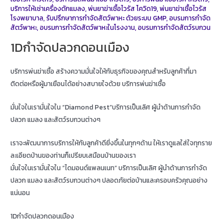
บริการให้เช่าเครื่องดักแมลง
,
พ่นยาฆ่าเชื้อไวรัส โควิด19
,
พ่นยาฆ่าเชื้อไวรัส
โรงพยาบาล
,
รับปรึกษาการกำจัดสัตว์พาหะ ด้วยระบบ GMP
,
อบรมการกำจัด
สัตว์พาหะ
,
อบรมการกำจัดสัตว์พาหะในโรงงาน
,
อบรมการกำจัดสัตว์รบกวน
1Dกำจัดปลวกดอนเมือง
บริการพ่นฆ่าเชื้อ สร้างความมั่นใจให้กับธุรกิจของคุณสำหรับลูกค้าที่มา
ติดต่อหรือผู้มาเยือนได้อย่างสบายใจด้วย บริการพ่นฆ่าเชื้อ
มั่นใจในเรามั่นใจใน “Diamond Pest”บริการเป็นเลิศ ผู้นำด้านการกำจัด
ปลวก แมลง และสัตว์รบกวนต่างๆ
เราจะพัฒนาการบริการให้กับลูกค้าดียิ่งขึ้นในทุกๆด้าน ให้เราดูแลใส่ใจทุกราย
ละเอียดบ้านของท่านก็เปรียบเสมือนบ้านของเรา
มั่นใจในเรามั่นใจใน “ไดมอนด์แพลนเนท” บริการเป็นเลิศ ผู้นำด้านการกำจัด
ปลวก แมลง และสัตว์รบกวนต่างๆ ปลอดภัยต่อบ้านและครอบครัวคุณอย่าง
แน่นอน
1Dกำจัดปลวกดอนเมือง