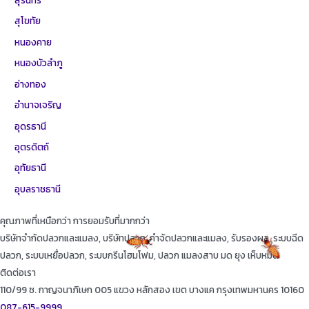
สุรินทร์
สุโขทัย
หนองคาย
หนองบัวลำภู
อ่างทอง
อำนาจเจริญ
อุดรธานี
อุตรดิตถ์
อุทัยธานี
อุบลราชธานี
คุณภาพที่เหนือกว่า การยอมรับที่มากกว่า
บริษัทจำกัดปลวกและแมลง, บริษัทปลวก, กำจัดปลวกและแมลง, รับรองผล, ระบบฉีด
ปลวก, ระบบเหยื่อปลวก, ระบบกรีนโฮมโฟม, ปลวก แมลงสาบ มด ยุง เห็บหมัด
ติดต่อเรา
110/99 ซ. กาญจนาภิเษก 005 แขวง หลักสอง เขต บางแค กรุงเทพมหานคร 10160
087-615-9999