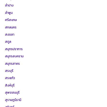
ลำปาง
ลำพูน
ศรีสะเกษ
สกลนคร
สงขลา
สตูล
สมุทรปราการ
สมุทรสงคราม
สมุทรสาคร
สระบุรี
สระแก้ว
สิงห์บุรี
สุพรรณบุรี
สุราษฎร์ธานี