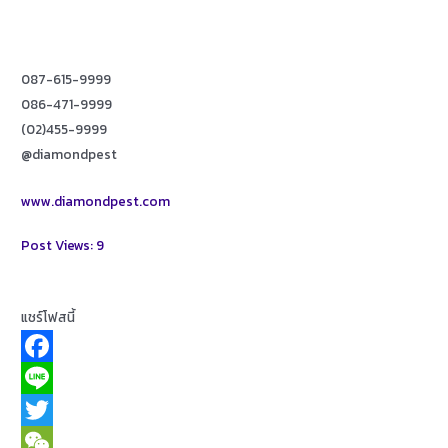
087-615-9999
086-471-9999
(02)455-9999
@diamondpest
www.diamondpest.com
Post Views:
9
แชร์โฟสนี้
F
a
L
c
i
T