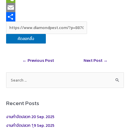
e
n
w
W
b
e
i
e
E
o
t
C
m
S
o
t
h
a
h
คัดลอกลิ้ง
k
e
a
i
a
r
t
l
r
Post
←
Previous Post
Next Post
→
e
navigation
S
e
a
r
Recent Posts
c
h
งานกำจัดปลวก 20 Sep. 2025
f
งานกำจัดปลวก 1ุ9 Sep. 2025