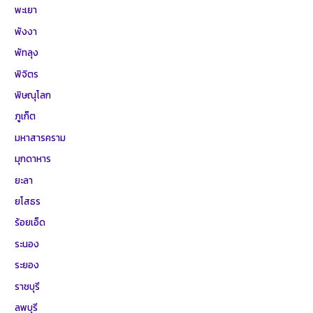
พะเยา
พังงา
พัทลุง
พิจิตร
พิษณุโลก
ภูเก็ต
มหาสารคราม
มุกดาหาร
ยะลา
ยโสธร
ร้อยเอ็ด
ระนอง
ระยอง
ราชบุรี
ลพบุรี