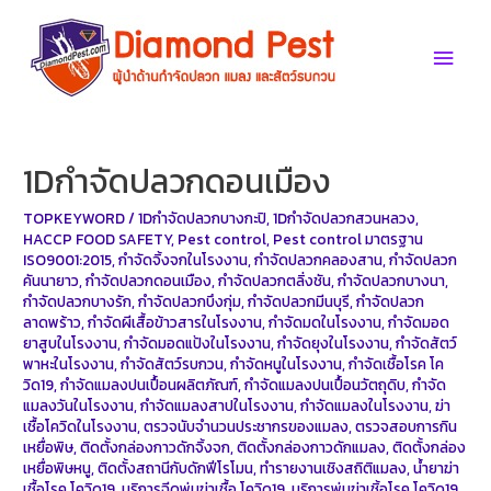
Skip
to
Main
content
Men
1Dกำจัดปลวกดอนเมือง
TOPKEYWORD
/
1Dกำจัดปลวกบางกะปิ
,
1Dกำจัดปลวกสวนหลวง
,
HACCP FOOD SAFETY
,
Pest control
,
Pest control มาตรฐาน
ISO9001:2015
,
กำจัดจิ้งจกในโรงงาน
,
กำจัดปลวกคลองสาน
,
กำจัดปลวก
คันนายาว
,
กำจัดปลวกดอนเมือง
,
กำจัดปลวกตลิ่งชัน
,
กำจัดปลวกบางนา
,
กำจัดปลวกบางรัก
,
กำจัดปลวกบึงกุ่ม
,
กำจัดปลวกมีนบุรี
,
กำจัดปลวก
ลาดพร้าว
,
กำจัดผีเสื้อข้าวสารในโรงงาน
,
กำจัดมดในโรงงาน
,
กำจัดมอด
ยาสูบในโรงงาน
,
กำจัดมอดแป้งในโรงงาน
,
กำจัดยุงในโรงงาน
,
กำจัดสัตว์
พาหะในโรงงาน
,
กำจัดสัตว์รบกวน
,
กำจัดหนูในโรงงาน
,
กำจัดเชื้อโรค โค
วิด19
,
กำจัดแมลงปนเปื้อนผลิตภัณฑ์
,
กำจัดแมลงปนเปื้อนวัตถุดิบ
,
กำจัด
แมลงวันในโรงงาน
,
กำจัดแมลงสาปในโรงงาน
,
กำจัดแมลงในโรงงาน
,
ฆ่า
เชื้อโควิดในโรงงาน
,
ตรวจนับจำนวนประชากรของแมลง
,
ตรวจสอบการกิน
เหยื่อพิษ
,
ติดตั้งกล่องกาวดักจิ้งจก
,
ติดตั้งกล่องกาวดักแมลง
,
ติดตั้งกล่อง
เหยื่อพิษหนู
,
ติดตั้งสถานีกับดักฟีโรโมน
,
ทำรายงานเชิงสถิติแมลง
,
น้ำยาฆ่า
เชื้อโรค โควิด19
,
บริการฉีดพ่นฆ่าเชื้อ โควิด19
,
บริการพ่นฆ่าเชิ้อโรค โควิด19
,