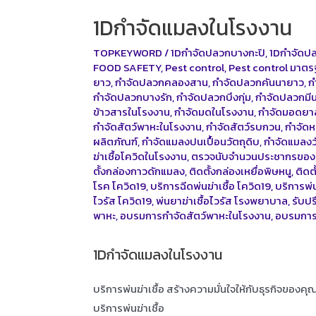
1Dกำจัดแมลงในโรงงาน
TOPKEYWORD
/
1Dกำจัดปลวกบางกะปิ
,
1Dกำจัดป
FOOD SAFETY
,
Pest control
,
Pest control มาต
ยาว
,
กำจัดปลวกคลองสาน
,
กำจัดปลวกคันนายาว
,
ก
กำจัดปลวกบางรัก
,
กำจัดปลวกบึงกุ่ม
,
กำจัดปลวกมีน
ข้าวสารในโรงงาน
,
กำจัดมดในโรงงาน
,
กำจัดมอดยา
กำจัดสัตว์พาหะในโรงงาน
,
กำจัดสัตว์รบกวน
,
กำจัดห
ผลิตภัณฑ์
,
กำจัดแมลงปนเปื้อนวัตถุดิบ
,
กำจัดแมลงว
ฆ่าเชื้อโควิดในโรงงาน
,
ตรวจนับจำนวนประชากรขอ
ตั้งกล่องกาวดักแมลง
,
ติดตั้งกล่องเหยื่อพิษหนู
,
ติดต
โรค โควิด19
,
บริการฉีดพ่นฆ่าเชื้อ โควิด19
,
บริการพ่น
ไวรัส โควิด19
,
พ่นยาฆ่าเชื้อไวรัส โรงพยาบาล
,
รับป
พาหะ
,
อบรมการกำจัดสัตว์พาหะในโรงงาน
,
อบรมการ
1Dกำจัดแมลงในโรงงาน
บริการพ่นฆ่าเชื้อ สร้างความมั่นใจให้กับธุรกิจของค
บริการพ่นฆ่าเชื้อ