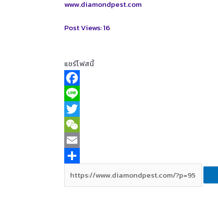
www.diamondpest.com
Post Views:
16
แชร์โฟสนี้
F
a
L
c
i
T
e
n
w
W
b
e
i
e
E
o
t
C
m
S
o
t
h
a
h
k
e
a
i
a
r
t
l
r