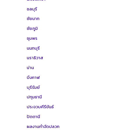
ชลบุรี
ชัยนาท
ชัยภูมิ
ชุมพร
นนทบุรี
นราธิวาส
น่าน
บึงกาฬ
บุรีรัมย์
ปทุมธานี
ประจวบคีรีขันธ์
ปัตตานี
ผลงานกำจัดปลวก