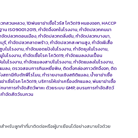
ลวกสวนหลวง
,
1Dพ่นยาฆ่าเชื้อไวรัส โควิด19 หนองจอก
,
HACCP
รฐาน ISO9001:2015
,
กำจัดจิ้งจกในโรงงาน
,
กำจัดปลวกคนนา
ำจัดปลวกดอนเมือง
,
กำจัดปลวกตลิ่งชัน
,
กำจัดปลวกบางนา
,
บุรี
,
กำจัดปลวกลาดพร้าว
,
กำจัดปลวกสะพานสูง
,
กำจัดผีเสื้อ
สูบในโรงงาน
,
กำจัดมอดแป้งในโรงงาน
,
กำจัดยุงในโรงงาน
,
นูในโรงงาน
,
กำจัดเชื้อโรค โควิด19
,
กำจัดแมลงปนเปื้อน
ันในโรงงาน
,
กำจัดแมลงสาปในโรงงาน
,
กำจัดแมลงในโรงงาน
,
งแมลง
,
ตรวจสอบการกินเหยื่อพิษ
,
ติดตั้งกล่องกาวดักจิ้งจก
,
ติด
ั้งสถานีกับดักฟีโรโมน
,
ทำรายงานเชิงสถิติแมลง
,
น้ำยาฆ่าเชื้อ
ฆ่าเชิ้อโรค โควิด19
,
บริการให้เช่าเครื่องดักแมลง
,
พ่นยาฆ่าเชื้อ
รึกษาการกำจัดสัตว์พาหะ ด้วยระบบ GMP
,
อบรมการกำจัดสัตว์
กำจัดสัตว์รบกวน
ุณสำหรับลูกค้าที่มาติดต่อหรือผู้มาเยือนได้อย่างสบายใจด้วย