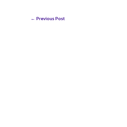
e
Post
←
Previous Post
navigation