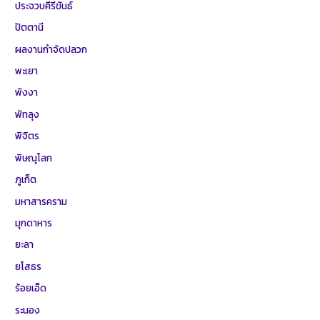
ประจวบคีรีขันธ์
ปัตตานี
ผลงานกำจัดปลวก
พะเยา
พังงา
พัทลุง
พิจิตร
พิษณุโลก
ภูเก็ต
มหาสารคราม
มุกดาหาร
ยะลา
ยโสธร
ร้อยเอ็ด
ระนอง