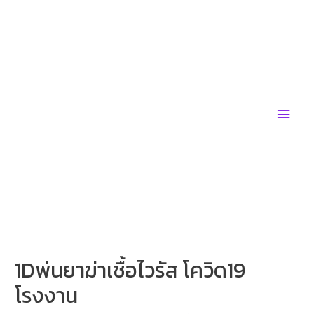
Skip
to
content
Main
Men
1Dพ่นยาฆ่าเชื้อไวรัส โควิด19
โรงงาน