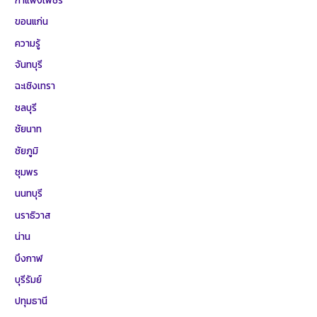
ขอนแก่น
ความรู้
จันทบุรี
ฉะเชิงเทรา
ชลบุรี
ชัยนาท
ชัยภูมิ
ชุมพร
นนทบุรี
นราธิวาส
น่าน
บึงกาฬ
บุรีรัมย์
ปทุมธานี