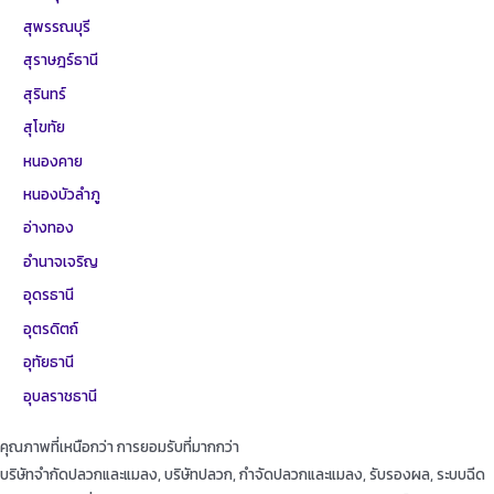
สุพรรณบุรี
สุราษฎร์ธานี
สุรินทร์
สุโขทัย
หนองคาย
หนองบัวลำภู
อ่างทอง
อำนาจเจริญ
อุดรธานี
อุตรดิตถ์
อุทัยธานี
อุบลราชธานี
คุณภาพที่เหนือกว่า การยอมรับที่มากกว่า
บริษัทจำกัดปลวกและแมลง, บริษัทปลวก, กำจัดปลวกและแมลง, รับรองผล, ระบบฉีด