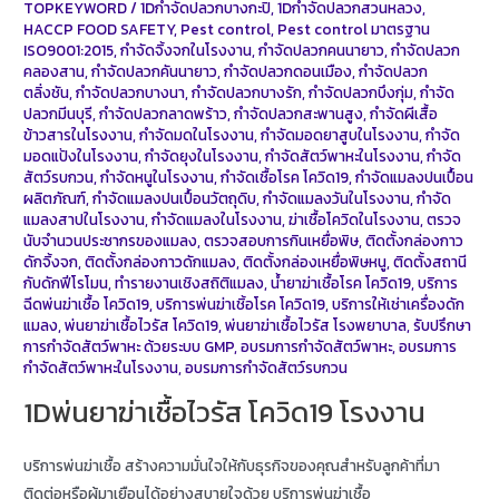
TOPKEYWORD
/
1Dกำจัดปลวกบางกะปิ
,
1Dกำจัดปลวกสวนหลวง
,
HACCP FOOD SAFETY
,
Pest control
,
Pest control มาตรฐาน
ISO9001:2015
,
กำจัดจิ้งจกในโรงงาน
,
กำจัดปลวกคนนายาว
,
กำจัดปลวก
คลองสาน
,
กำจัดปลวกคันนายาว
,
กำจัดปลวกดอนเมือง
,
กำจัดปลวก
ตลิ่งชัน
,
กำจัดปลวกบางนา
,
กำจัดปลวกบางรัก
,
กำจัดปลวกบึงกุ่ม
,
กำจัด
ปลวกมีนบุรี
,
กำจัดปลวกลาดพร้าว
,
กำจัดปลวกสะพานสูง
,
กำจัดผีเสื้อ
ข้าวสารในโรงงาน
,
กำจัดมดในโรงงาน
,
กำจัดมอดยาสูบในโรงงาน
,
กำจัด
มอดแป้งในโรงงาน
,
กำจัดยุงในโรงงาน
,
กำจัดสัตว์พาหะในโรงงาน
,
กำจัด
สัตว์รบกวน
,
กำจัดหนูในโรงงาน
,
กำจัดเชื้อโรค โควิด19
,
กำจัดแมลงปนเปื้อน
ผลิตภัณฑ์
,
กำจัดแมลงปนเปื้อนวัตถุดิบ
,
กำจัดแมลงวันในโรงงาน
,
กำจัด
แมลงสาปในโรงงาน
,
กำจัดแมลงในโรงงาน
,
ฆ่าเชื้อโควิดในโรงงาน
,
ตรวจ
นับจำนวนประชากรของแมลง
,
ตรวจสอบการกินเหยื่อพิษ
,
ติดตั้งกล่องกาว
ดักจิ้งจก
,
ติดตั้งกล่องกาวดักแมลง
,
ติดตั้งกล่องเหยื่อพิษหนู
,
ติดตั้งสถานี
กับดักฟีโรโมน
,
ทำรายงานเชิงสถิติแมลง
,
น้ำยาฆ่าเชื้อโรค โควิด19
,
บริการ
ฉีดพ่นฆ่าเชื้อ โควิด19
,
บริการพ่นฆ่าเชิ้อโรค โควิด19
,
บริการให้เช่าเครื่องดัก
แมลง
,
พ่นยาฆ่าเชื้อไวรัส โควิด19
,
พ่นยาฆ่าเชื้อไวรัส โรงพยาบาล
,
รับปรึกษา
การกำจัดสัตว์พาหะ ด้วยระบบ GMP
,
อบรมการกำจัดสัตว์พาหะ
,
อบรมการ
กำจัดสัตว์พาหะในโรงงาน
,
อบรมการกำจัดสัตว์รบกวน
1Dพ่นยาฆ่าเชื้อไวรัส โควิด19 โรงงาน
บริการพ่นฆ่าเชื้อ สร้างความมั่นใจให้กับธุรกิจของคุณสำหรับลูกค้าที่มา
ติดต่อหรือผู้มาเยือนได้อย่างสบายใจด้วย บริการพ่นฆ่าเชื้อ