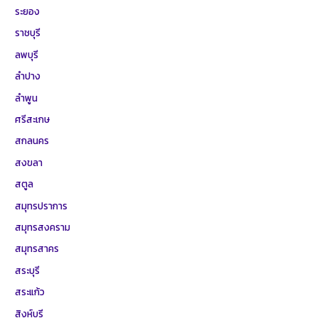
ระยอง
ราชบุรี
ลพบุรี
ลำปาง
ลำพูน
ศรีสะเกษ
สกลนคร
สงขลา
สตูล
สมุทรปราการ
สมุทรสงคราม
สมุทรสาคร
สระบุรี
สระแก้ว
สิงห์บุรี