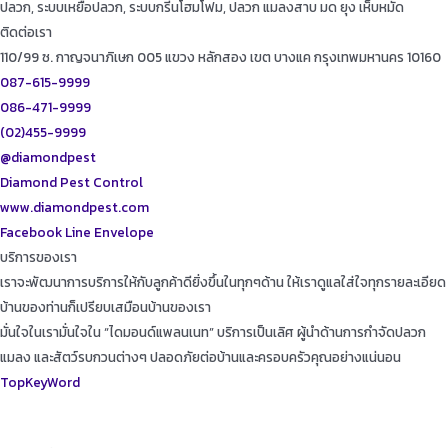
ปลวก, ระบบเหยื่อปลวก, ระบบกรีนโฮมโฟม, ปลวก แมลงสาบ มด ยุง เห็บหมัด
ติดต่อเรา
110/99 ซ. กาญจนาภิเษก 005 แขวง หลักสอง เขต บางแค กรุงเทพมหานคร 10160
087-615-9999
086-471-9999
(02)455-9999
@diamondpest
Diamond Pest Control
www.diamondpest.com
Facebook
Line
Envelope
บริการของเรา
เราจะพัฒนาการบริการให้กับลูกค้าดียิ่งขึ้นในทุกๆด้าน ให้เราดูแลใส่ใจทุกรายละเอียด
บ้านของท่านก็เปรียบเสมือนบ้านของเรา
มั่นใจในเรามั่นใจใน “ไดมอนด์แพลนเนท” บริการเป็นเลิศ ผู้นำด้านการกำจัดปลวก
แมลง และสัตว์รบกวนต่างๆ ปลอดภัยต่อบ้านและครอบครัวคุณอย่างแน่นอน
TopKeyWord