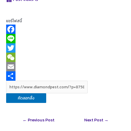
แชร์โฟสนี้
F
a
L
c
i
T
e
n
w
W
b
e
i
e
E
o
t
C
m
S
o
t
h
a
h
คัดลอกลิ้ง
k
e
a
i
a
r
t
l
r
Post
←
Previous Post
Next Post
→
e
navigation