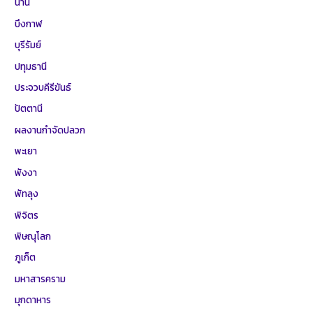
น่าน
บึงกาฬ
บุรีรัมย์
ปทุมธานี
ประจวบคีรีขันธ์
ปัตตานี
ผลงานกำจัดปลวก
พะเยา
พังงา
พัทลุง
พิจิตร
พิษณุโลก
ภูเก็ต
มหาสารคราม
มุกดาหาร