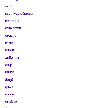
กระบี่
กรุงเทพและปริมณฑล
กาญจนบุรี
กำแพงเพชร
ขอนแก่น
ความรู้
จันทบุรี
ฉะเชิงเทรา
ชลบุรี
ชัยนาท
ชัยภูมิ
ชุมพร
นนทบุรี
นราธิวาส