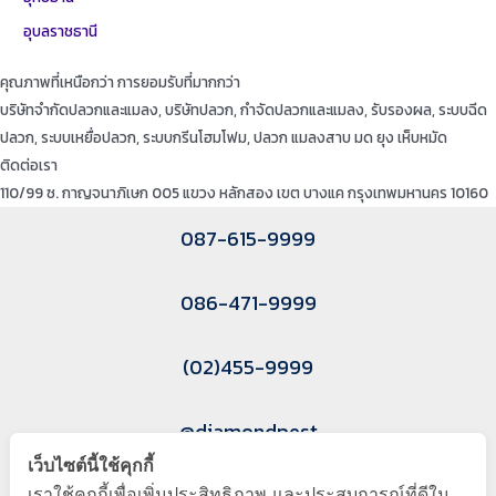
อุบลราชธานี
คุณภาพที่เหนือกว่า การยอมรับที่มากกว่า
บริษัทจำกัดปลวกและแมลง, บริษัทปลวก, กำจัดปลวกและแมลง, รับรองผล, ระบบฉีด
ปลวก, ระบบเหยื่อปลวก, ระบบกรีนโฮมโฟม, ปลวก แมลงสาบ มด ยุง เห็บหมัด
ติดต่อเรา
110/99 ซ. กาญจนาภิเษก 005 แขวง หลักสอง เขต บางแค กรุงเทพมหานคร 10160
087-615-9999
086-471-9999
(02)455-9999
@diamondpest
เว็บไซต์นี้ใช้คุกกี้
Diamond Pest Control
เราใช้คุกกี้เพื่อเพิ่มประสิทธิภาพ และประสบการณ์ที่ดีใน