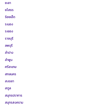
ยะลา
ยโสธร
ร้อยเอ็ด
ระนอง
ระยอง
ราชบุรี
ลพบุรี
ลำปาง
ลำพูน
ศรีสะเกษ
สกลนคร
สงขลา
สตูล
สมุทรปราการ
สมุทรสงคราม