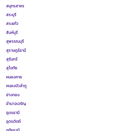
สมุทรสาคร
สระบุรี
สระแก้ว
สิงห์บุรี
สุพรรณบุรี
สุราษฎร์ธานี
สุรินทร์
สุโขทัย
หนองคาย
หนองบัวลำภู
อ่างทอง
อำนาจเจริญ
อุดรธานี
อุตรดิตถ์
อุทัยธานี