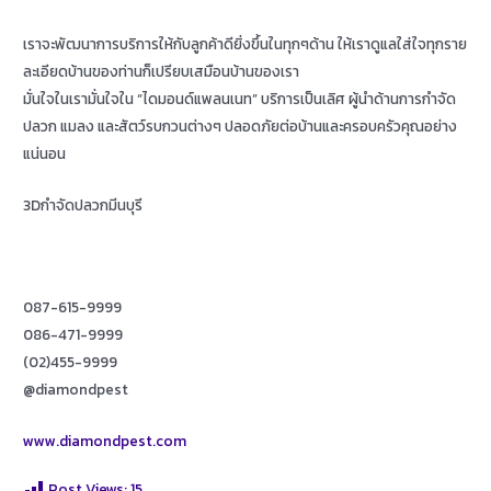
เราจะพัฒนาการบริการให้กับลูกค้าดียิ่งขึ้นในทุกๆด้าน ให้เราดูแลใส่ใจทุกราย
ละเอียดบ้านของท่านก็เปรียบเสมือนบ้านของเรา
มั่นใจในเรามั่นใจใน “ไดมอนด์แพลนเนท” บริการเป็นเลิศ ผู้นำด้านการกำจัด
ปลวก แมลง และสัตว์รบกวนต่างๆ ปลอดภัยต่อบ้านและครอบครัวคุณอย่าง
แน่นอน
3Dกำจัดปลวกมีนบุรี
087-615-9999
086-471-9999
(02)455-9999
@diamondpest
www.diamondpest.com
Post Views:
15