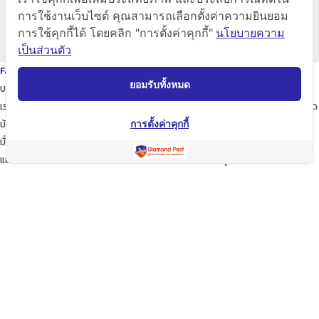
การใช้งานเว็บไซต์ คุณสามารถเลือกตั้งค่าความยินยอม
การใช้คุกกี้ได้ โดยคลิก "การตั้งค่าคุกกี้"
นโยบายความ
www.diamondpest.com
เป็นส่วนตัว
Facebook
Line
Envelope
ยอมรับทั้งหมด
บริการของเรา
เราจะพัฒนาการบริการให้กับลูกค้าดียิ่งขึ้นในทุกๆด้าน ให้เราดูแลใส่ใจทุกรายละเอียด
บ้านของท่านก็เปรียบเสมือนบ้านของเรา
การตั้งค่าคุกกี้
มั่นใจในเรามั่นใจใน “ไดมอนด์แพลนเนท” บริการเป็นเลิศ ผู้นำด้านการกำจัดปลวก
แมลง และสัตว์รบกวนต่างๆ ปลอดภัยต่อบ้านและครอบครัวคุณอย่างแน่นอน
TopKeyWord
แชร์โฟสนี้
Facebook
Line