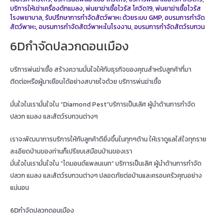
บริการให้เช่าเครื่องดักแมลง
,
พ่นยาฆ่าเชื้อไวรัส โควิด19
,
พ่นยาฆ่าเชื้อไวรัส
โรงพยาบาล
,
รับปรึกษาการกำจัดสัตว์พาหะ ด้วยระบบ GMP
,
อบรมการกำจัด
สัตว์พาหะ
,
อบรมการกำจัดสัตว์พาหะในโรงงาน
,
อบรมการกำจัดสัตว์รบกวน
6Dกำจัดปลวกดอนเมือง
บริการพ่นฆ่าเชื้อ สร้างความมั่นใจให้กับธุรกิจของคุณสำหรับลูกค้าที่มา
ติดต่อหรือผู้มาเยือนได้อย่างสบายใจด้วย บริการพ่นฆ่าเชื้อ
มั่นใจในเรามั่นใจใน “Diamond Pest”บริการเป็นเลิศ ผู้นำด้านการกำจัด
ปลวก แมลง และสัตว์รบกวนต่างๆ
เราจะพัฒนาการบริการให้กับลูกค้าดียิ่งขึ้นในทุกๆด้าน ให้เราดูแลใส่ใจทุกราย
ละเอียดบ้านของท่านก็เปรียบเสมือนบ้านของเรา
มั่นใจในเรามั่นใจใน “ไดมอนด์แพลนเนท” บริการเป็นเลิศ ผู้นำด้านการกำจัด
ปลวก แมลง และสัตว์รบกวนต่างๆ ปลอดภัยต่อบ้านและครอบครัวคุณอย่าง
แน่นอน
6Dกำจัดปลวกดอนเมือง