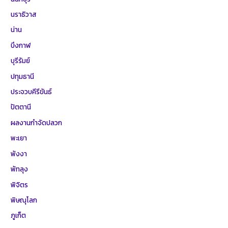
นราธิวาส
น่าน
บึงกาฬ
บุรีรัมย์
ปทุมธานี
ประจวบคีรีขันธ์
ปัตตานี
ผลงานกำจัดปลวก
พะเยา
พังงา
พัทลุง
พิจิตร
พิษณุโลก
ภูเก็ต