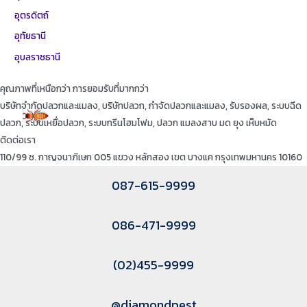
อุตรดิตถ์
อุทัยธานี
อุบลราชธานี
คุณภาพที่เหนือกว่า การยอมรับที่มากกว่า
บริษัทจำกัดปลวกและแมลง, บริษัทปลวก, กำจัดปลวกและแมลง, รับรองผล, ระบบฉีด
ปลวก, ระบบเหยื่อปลวก, ระบบกรีนโฮมโฟม, ปลวก แมลงสาบ มด ยุง เห็บหมัด
ติดต่อเรา
110/99 ซ. กาญจนาภิเษก 005 แขวง หลักสอง เขต บางแค กรุงเทพมหานคร 10160
087-615-9999
086-471-9999
(02)455-9999
@diamondpest