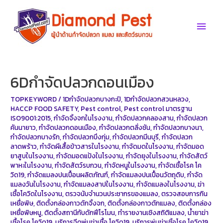
Skip
to
Main
content
Men
6Dกำจัดปลวกดอนเมือง
TOPKEYWORD
/
1Dกำจัดปลวกบางกะปิ
,
1Dกำจัดปลวกสวนหลวง
,
HACCP FOOD SAFETY
,
Pest control
,
Pest control มาตรฐาน
ISO9001:2015
,
กำจัดจิ้งจกในโรงงาน
,
กำจัดปลวกคลองสาน
,
กำจัดปลวก
คันนายาว
,
กำจัดปลวกดอนเมือง
,
กำจัดปลวกตลิ่งชัน
,
กำจัดปลวกบางนา
,
กำจัดปลวกบางรัก
,
กำจัดปลวกบึงกุ่ม
,
กำจัดปลวกมีนบุรี
,
กำจัดปลวก
ลาดพร้าว
,
กำจัดผีเสื้อข้าวสารในโรงงาน
,
กำจัดมดในโรงงาน
,
กำจัดมอด
ยาสูบในโรงงาน
,
กำจัดมอดแป้งในโรงงาน
,
กำจัดยุงในโรงงาน
,
กำจัดสัตว์
พาหะในโรงงาน
,
กำจัดสัตว์รบกวน
,
กำจัดหนูในโรงงาน
,
กำจัดเชื้อโรค โค
วิด19
,
กำจัดแมลงปนเปื้อนผลิตภัณฑ์
,
กำจัดแมลงปนเปื้อนวัตถุดิบ
,
กำจัด
แมลงวันในโรงงาน
,
กำจัดแมลงสาปในโรงงาน
,
กำจัดแมลงในโรงงาน
,
ฆ่า
เชื้อโควิดในโรงงาน
,
ตรวจนับจำนวนประชากรของแมลง
,
ตรวจสอบการกิน
เหยื่อพิษ
,
ติดตั้งกล่องกาวดักจิ้งจก
,
ติดตั้งกล่องกาวดักแมลง
,
ติดตั้งกล่อง
เหยื่อพิษหนู
,
ติดตั้งสถานีกับดักฟีโรโมน
,
ทำรายงานเชิงสถิติแมลง
,
น้ำยาฆ่า
เชื้อโรค โควิด19
,
บริการฉีดพ่นฆ่าเชื้อ โควิด19
,
บริการพ่นฆ่าเชิ้อโรค โควิด19
,