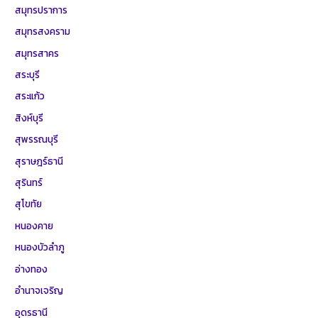
สมุทรปราการ
สมุทรสงคราม
สมุทรสาคร
สระบุรี
สระแก้ว
สิงห์บุรี
สุพรรณบุรี
สุราษฎร์ธานี
สุรินทร์
สุโขทัย
หนองคาย
หนองบัวลำภู
อ่างทอง
อำนาจเจริญ
อุดรธานี