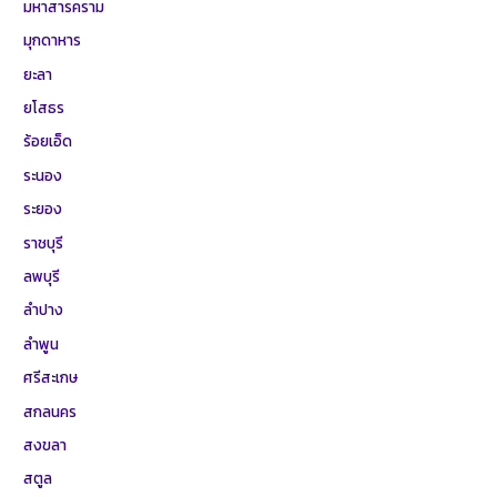
มหาสารคราม
มุกดาหาร
ยะลา
ยโสธร
ร้อยเอ็ด
ระนอง
ระยอง
ราชบุรี
ลพบุรี
ลำปาง
ลำพูน
ศรีสะเกษ
สกลนคร
สงขลา
สตูล