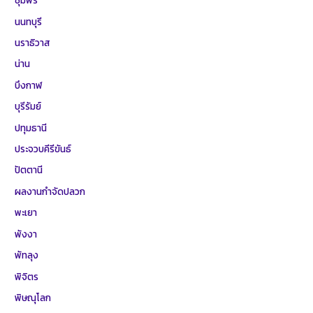
ชุมพร
นนทบุรี
นราธิวาส
น่าน
บึงกาฬ
บุรีรัมย์
ปทุมธานี
ประจวบคีรีขันธ์
ปัตตานี
ผลงานกำจัดปลวก
พะเยา
พังงา
พัทลุง
พิจิตร
พิษณุโลก