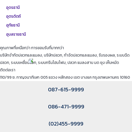
อุดรธานี
อุตรดิตถ์
อุทัยธานี
อุบลราชธานี
คุณภาพที่เหนือกว่า การยอมรับที่มากกว่า
บริษัทจำกัดปลวกและแมลง, บริษัทปลวก, กำจัดปลวกและแมลง, รับรองผล, ระบบฉีด
ปลวก, ระบบเหยื่อปลวก, ระบบกรีนโฮมโฟม, ปลวก แมลงสาบ มด ยุง เห็บหมัด
ติดต่อเรา
110/99 ซ. กาญจนาภิเษก 005 แขวง หลักสอง เขต บางแค กรุงเทพมหานคร 10160
087-615-9999
086-471-9999
(02)455-9999