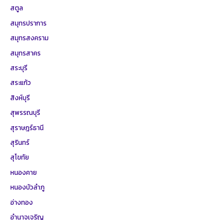
สตูล
สมุทรปราการ
สมุทรสงคราม
สมุทรสาคร
สระบุรี
สระแก้ว
สิงห์บุรี
สุพรรณบุรี
สุราษฎร์ธานี
สุรินทร์
สุโขทัย
หนองคาย
หนองบัวลำภู
อ่างทอง
อำนาจเจริญ