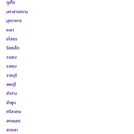
ภูเก็ต
มหาสารคราม
มุกดาหาร
ยะลา
ยโสธร
ร้อยเอ็ด
ระนอง
ระยอง
ราชบุรี
ลพบุรี
ลำปาง
ลำพูน
ศรีสะเกษ
สกลนคร
สงขลา