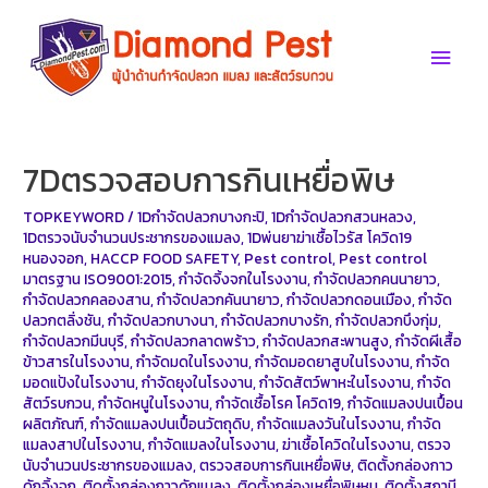
Skip
to
Main
content
Men
7Dตรวจสอบการกินเหยื่อพิษ
TOPKEYWORD
/
1Dกำจัดปลวกบางกะปิ
,
1Dกำจัดปลวกสวนหลวง
,
1Dตรวจนับจำนวนประชากรของแมลง
,
1Dพ่นยาฆ่าเชื้อไวรัส โควิด19
หนองจอก
,
HACCP FOOD SAFETY
,
Pest control
,
Pest control
มาตรฐาน ISO9001:2015
,
กำจัดจิ้งจกในโรงงาน
,
กำจัดปลวกคนนายาว
,
กำจัดปลวกคลองสาน
,
กำจัดปลวกคันนายาว
,
กำจัดปลวกดอนเมือง
,
กำจัด
ปลวกตลิ่งชัน
,
กำจัดปลวกบางนา
,
กำจัดปลวกบางรัก
,
กำจัดปลวกบึงกุ่ม
,
กำจัดปลวกมีนบุรี
,
กำจัดปลวกลาดพร้าว
,
กำจัดปลวกสะพานสูง
,
กำจัดผีเสื้อ
ข้าวสารในโรงงาน
,
กำจัดมดในโรงงาน
,
กำจัดมอดยาสูบในโรงงาน
,
กำจัด
มอดแป้งในโรงงาน
,
กำจัดยุงในโรงงาน
,
กำจัดสัตว์พาหะในโรงงาน
,
กำจัด
สัตว์รบกวน
,
กำจัดหนูในโรงงาน
,
กำจัดเชื้อโรค โควิด19
,
กำจัดแมลงปนเปื้อน
ผลิตภัณฑ์
,
กำจัดแมลงปนเปื้อนวัตถุดิบ
,
กำจัดแมลงวันในโรงงาน
,
กำจัด
แมลงสาปในโรงงาน
,
กำจัดแมลงในโรงงาน
,
ฆ่าเชื้อโควิดในโรงงาน
,
ตรวจ
นับจำนวนประชากรของแมลง
,
ตรวจสอบการกินเหยื่อพิษ
,
ติดตั้งกล่องกาว
ดักจิ้งจก
,
ติดตั้งกล่องกาวดักแมลง
,
ติดตั้งกล่องเหยื่อพิษหนู
,
ติดตั้งสถานี