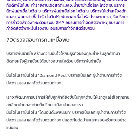
กับดักฟีโรโมน
,
ทำรายงานเชิงสถิติแมลง
,
น้ำยาฆ่าเชื้อโรค โควิด19
,
บริการ
ฉีดพ่นฆ่าเชื้อ โควิด19
,
บริการพ่นฆ่าเชิ้อโรค โควิด19
,
บริการให้เช่าเครื่องดัก
แมลง
,
พ่นยาฆ่าเชื้อไวรัส โควิด19
,
พ่นยาฆ่าเชื้อไวรัส โรงพยาบาล
,
รับปรึกษา
การกำจัดสัตว์พาหะ ด้วยระบบ GMP
,
อบรมการกำจัดสัตว์พาหะ
,
อบรมการ
กำจัดสัตว์พาหะในโรงงาน
,
อบรมการกำจัดสัตว์รบกวน
7Dตรวจสอบการกินเหยื่อพิษ
บริการพ่นฆ่าเชื้อ สร้างความมั่นใจให้กับธุรกิจของคุณสำหรับลูกค้าที่มา
ติดต่อหรือผู้มาเยือนได้อย่างสบายใจด้วย บริการพ่นฆ่าเชื้อ
มั่นใจในเรามั่นใจใน “Diamond Pest”บริการเป็นเลิศ ผู้นำด้านการกำจัด
ปลวก แมลง และสัตว์รบกวนต่างๆ
เราจะพัฒนาการบริการให้กับลูกค้าดียิ่งขึ้นในทุกๆด้าน ให้เราดูแลใส่ใจทุกราย
ละเอียดบ้านของท่านก็เปรียบเสมือนบ้านของเรา
มั่นใจในเรามั่นใจใน “ไดมอนด์แพลนเนท” บริการเป็นเลิศ ผู้นำด้านการกำจัด
ปลวก แมลง และสัตว์รบกวนต่างๆ ปลอดภัยต่อบ้านและครอบครัวคุณอย่าง
แน่นอน