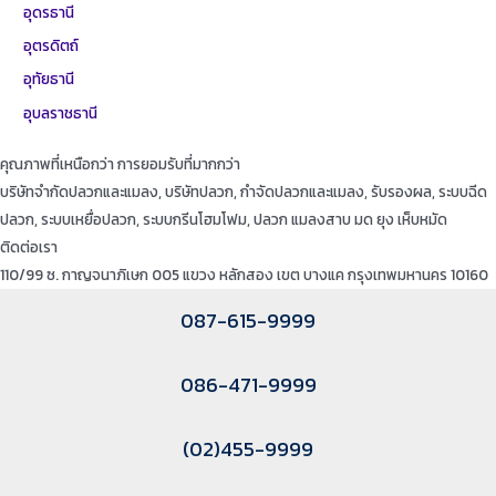
อุดรธานี
อุตรดิตถ์
อุทัยธานี
อุบลราชธานี
คุณภาพที่เหนือกว่า การยอมรับที่มากกว่า
บริษัทจำกัดปลวกและแมลง, บริษัทปลวก, กำจัดปลวกและแมลง, รับรองผล, ระบบฉีด
ปลวก, ระบบเหยื่อปลวก, ระบบกรีนโฮมโฟม, ปลวก แมลงสาบ มด ยุง เห็บหมัด
ติดต่อเรา
110/99 ซ. กาญจนาภิเษก 005 แขวง หลักสอง เขต บางแค กรุงเทพมหานคร 10160
087-615-9999
086-471-9999
(02)455-9999