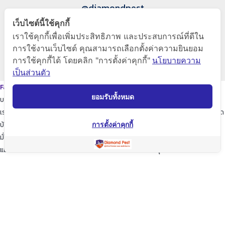
@diamondpest
เว็บไซต์นี้ใช้คุกกี้
Diamond Pest Control
เราใช้คุกกี้เพื่อเพิ่มประสิทธิภาพ และประสบการณ์ที่ดีใน
การใช้งานเว็บไซต์ คุณสามารถเลือกตั้งค่าความยินยอม
การใช้คุกกี้ได้ โดยคลิก "การตั้งค่าคุกกี้"
นโยบายความ
www.diamondpest.com
เป็นส่วนตัว
Facebook
Line
Envelope
ยอมรับทั้งหมด
บริการของเรา
เราจะพัฒนาการบริการให้กับลูกค้าดียิ่งขึ้นในทุกๆด้าน ให้เราดูแลใส่ใจทุกรายละเอียด
บ้านของท่านก็เปรียบเสมือนบ้านของเรา
การตั้งค่าคุกกี้
มั่นใจในเรามั่นใจใน “ไดมอนด์แพลนเนท” บริการเป็นเลิศ ผู้นำด้านการกำจัดปลวก
แมลง และสัตว์รบกวนต่างๆ ปลอดภัยต่อบ้านและครอบครัวคุณอย่างแน่นอน
TopKeyWord
แชร์โฟสนี้