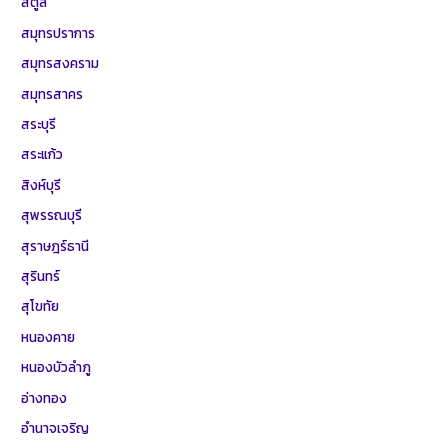
สตูล
สมุทรปราการ
สมุทรสงคราม
สมุทรสาคร
สระบุรี
สระแก้ว
สิงห์บุรี
สุพรรณบุรี
สุราษฎร์ธานี
สุรินทร์
สุโขทัย
หนองคาย
หนองบัวลำภู
อ่างทอง
อำนาจเจริญ