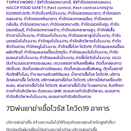
TOPKEYWORD
/
1Dกำจัดปลวกบางกะปิ
,
1Dกำจัดปลวกสวนหลวง
,
HACCP FOOD SAFETY
,
Pest control
,
Pest control มาตรฐาน
ISO9001:2015
,
กำจัดจิ้งจกในโรงงาน
,
กำจัดปลวกคนนายาว
,
กำจัดปลวก
คลองสาน
,
กำจัดปลวกคันนายาว
,
กำจัดปลวกดอนเมือง
,
กำจัดปลวก
ตลิ่งชัน
,
กำจัดปลวกบางนา
,
กำจัดปลวกบางรัก
,
กำจัดปลวกบึงกุ่ม
,
กำจัด
ปลวกมีนบุรี
,
กำจัดปลวกลาดพร้าว
,
กำจัดปลวกสะพานสูง
,
กำจัดผีเสื้อ
ข้าวสารในโรงงาน
,
กำจัดมดในโรงงาน
,
กำจัดมอดยาสูบในโรงงาน
,
กำจัด
มอดแป้งในโรงงาน
,
กำจัดยุงในโรงงาน
,
กำจัดสัตว์พาหะในโรงงาน
,
กำจัด
สัตว์รบกวน
,
กำจัดหนูในโรงงาน
,
กำจัดเชื้อโรค โควิด19
,
กำจัดแมลงปนเปื้อน
ผลิตภัณฑ์
,
กำจัดแมลงปนเปื้อนวัตถุดิบ
,
กำจัดแมลงวันในโรงงาน
,
กำจัด
แมลงสาปในโรงงาน
,
กำจัดแมลงในโรงงาน
,
ฆ่าเชื้อโควิดในโรงงาน
,
ตรวจ
นับจำนวนประชากรของแมลง
,
ตรวจสอบการกินเหยื่อพิษ
,
ติดตั้งกล่องกาว
ดักจิ้งจก
,
ติดตั้งกล่องกาวดักแมลง
,
ติดตั้งกล่องเหยื่อพิษหนู
,
ติดตั้งสถานี
กับดักฟีโรโมน
,
ทำรายงานเชิงสถิติแมลง
,
น้ำยาฆ่าเชื้อโรค โควิด19
,
บริการ
ฉีดพ่นฆ่าเชื้อ โควิด19
,
บริการพ่นฆ่าเชิ้อโรค โควิด19
,
บริการให้เช่าเครื่องดัก
แมลง
,
พ่นยาฆ่าเชื้อไวรัส โควิด19
,
พ่นยาฆ่าเชื้อไวรัส โรงพยาบาล
,
รับปรึกษา
การกำจัดสัตว์พาหะ ด้วยระบบ GMP
,
อบรมการกำจัดสัตว์พาหะ
,
อบรมการ
กำจัดสัตว์พาหะในโรงงาน
,
อบรมการกำจัดสัตว์รบกวน
7Dพ่นยาฆ่าเชื้อไวรัส โควิด19 อาคาร
บริการพ่นฆ่าเชื้อ สร้างความมั่นใจให้กับธุรกิจของคุณสำหรับลูกค้าที่มา
ติดต่อหรือผู้มาเยือนได้อย่างสบายใจด้วย บริการพ่นฆ่าเชื้อ