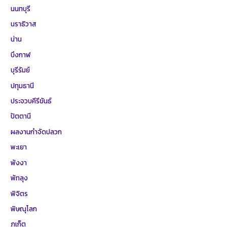
นนทบุรี
นราธิวาส
น่าน
บึงกาฬ
บุรีรัมย์
ปทุมธานี
ประจวบคีรีขันธ์
ปัตตานี
ผลงานกำจัดปลวก
พะเยา
พังงา
พัทลุง
พิจิตร
พิษณุโลก
ภูเก็ต