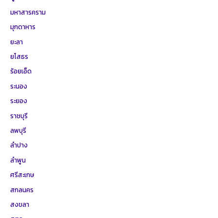
มหาสารคราม
มุกดาหาร
ยะลา
ยโสธร
ร้อยเอ็ด
ระนอง
ระยอง
ราชบุรี
ลพบุรี
ลำปาง
ลำพูน
ศรีสะเกษ
สกลนคร
สงขลา