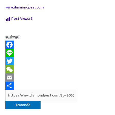
www.diamondpest.com
Post Views:
8
แชร์โฟสนี้
F
a
L
c
i
T
e
n
w
W
b
e
i
e
E
o
t
C
m
S
o
t
h
a
h
คัดลอกลิ้ง
k
e
a
i
a