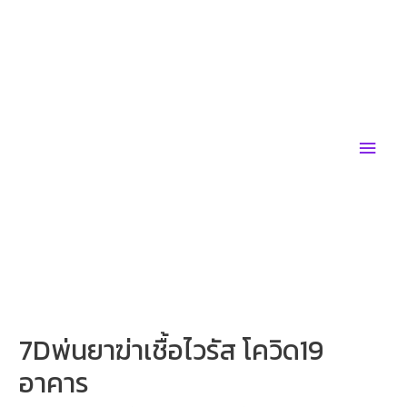
Skip
to
content
Main
Men
7Dพ่นยาฆ่าเชื้อไวรัส โควิด19
อาคาร