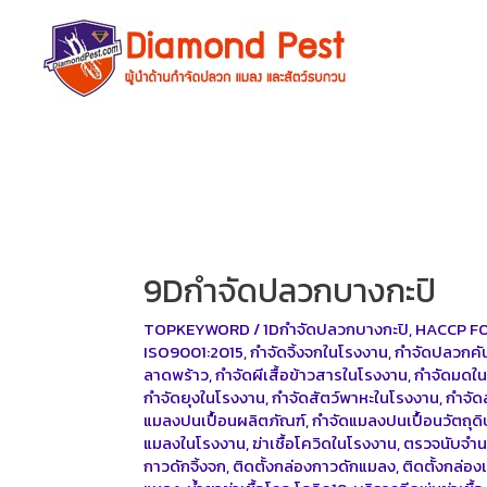
Skip
to
content
9Dกำจัดปลวกบางกะปิ
TOPKEYWORD
/
1Dกำจัดปลวกบางกะปิ
,
HACCP F
ISO9001:2015
,
กำจัดจิ้งจกในโรงงาน
,
กำจัดปลวกคั
ลาดพร้าว
,
กำจัดผีเสื้อข้าวสารในโรงงาน
,
กำจัดมดใ
กำจัดยุงในโรงงาน
,
กำจัดสัตว์พาหะในโรงงาน
,
กำจัด
แมลงปนเปื้อนผลิตภัณฑ์
,
กำจัดแมลงปนเปื้อนวัตถุดิ
แมลงในโรงงาน
,
ฆ่าเชื้อโควิดในโรงงาน
,
ตรวจนับจำ
กาวดักจิ้งจก
,
ติดตั้งกล่องกาวดักแมลง
,
ติดตั้งกล่อง