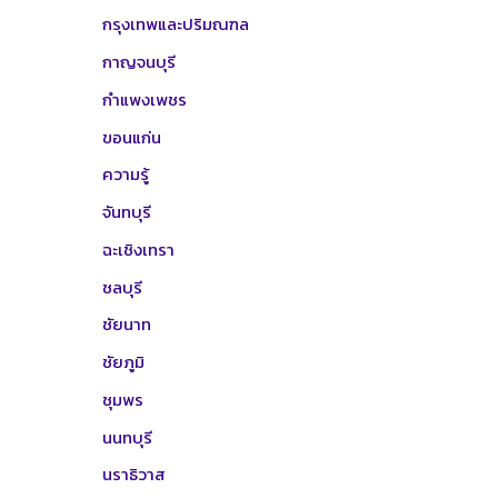
กรุงเทพและปริมณฑล
กาญจนบุรี
กำแพงเพชร
ขอนแก่น
ความรู้
จันทบุรี
ฉะเชิงเทรา
ชลบุรี
ชัยนาท
ชัยภูมิ
ชุมพร
นนทบุรี
นราธิวาส