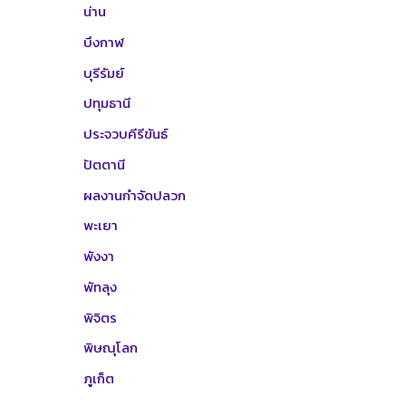
น่าน
บึงกาฬ
บุรีรัมย์
ปทุมธานี
ประจวบคีรีขันธ์
ปัตตานี
ผลงานกำจัดปลวก
พะเยา
พังงา
พัทลุง
พิจิตร
พิษณุโลก
ภูเก็ต