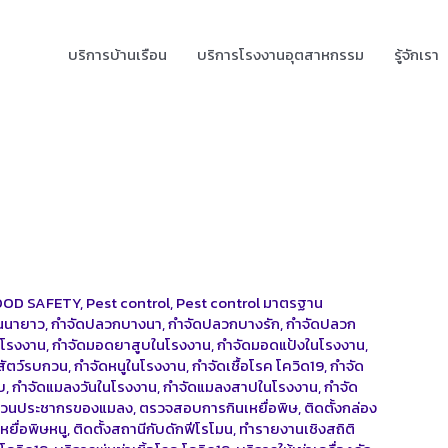
บริการบ้านเรือน
บริการโรงงานอุตสาหกรรม
รู้จักเรา
OOD SAFETY
,
Pest control
,
Pest control มาตรฐาน
นนายาว
,
กำจัดปลวกบางนา
,
กำจัดปลวกบางรัก
,
กำจัดปลวก
นโรงงาน
,
กำจัดมอดยาสูบในโรงงาน
,
กำจัดมอดแป้งในโรงงาน
,
สัตว์รบกวน
,
กำจัดหนูในโรงงาน
,
กำจัดเชื้อโรค โควิด19
,
กำจัด
บ
,
กำจัดแมลงวันในโรงงาน
,
กำจัดแมลงสาปในโรงงาน
,
กำจัด
นวนประชากรของแมลง
,
ตรวจสอบการกินเหยื่อพิษ
,
ติดตั้งกล่อง
เหยื่อพิษหนู
,
ติดตั้งสถานีกับดักฟีโรโมน
,
ทำรายงานเชิงสถิติ