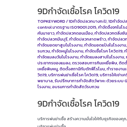
9Dกำจัดเชื้อโรค โควิด19
TOPKEYWORD
/
1Dกำจัดปลวกบางกะปิ
,
1Dกำจัดป
control มาตรฐาน ISO9001:2015
,
กำจัดจิ้งจกในโร
คันนายาว
,
กำจัดปลวกดอนเมือง
,
กำจัดปลวกตลิ่งชั
กำจัดปลวกมีนบุรี
,
กำจัดปลวกลาดพร้าว
,
กำจัดปลว
กำจัดมอดยาสูบในโรงงาน
,
กำจัดมอดแป้งในโรงงาน
รบกวน
,
กำจัดหนูในโรงงาน
,
กำจัดเชื้อโรค โควิด19
,
ก
กำจัดแมลงวันในโรงงาน
,
กำจัดแมลงสาปในโรงงาน
,
ประชากรของแมลง
,
ตรวจสอบการกินเหยื่อพิษ
,
ติดต
เหยื่อพิษหนู
,
ติดตั้งสถานีกับดักฟีโรโมน
,
ทำรายงานเช
วิด19
,
บริการพ่นฆ่าเชิ้อโรค โควิด19
,
บริการให้เช่าเค
พยาบาล
,
รับปรึกษาการกำจัดสัตว์พาหะ ด้วยระบบ 
โรงงาน
,
อบรมการกำจัดสัตว์รบกวน
9Dกำจัดเชื้อโรค โควิด19
บริการพ่นฆ่าเชื้อ สร้างความมั่นใจให้กับธุรกิจของค
บริการพ่นฆ่าเชื้อ