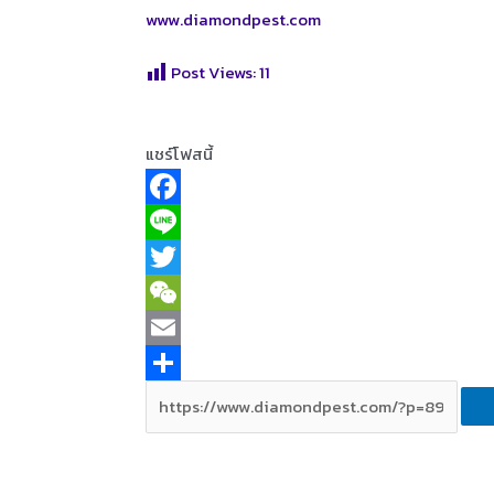
www.diamondpest.com
Post Views:
11
แชร์โฟสนี้
F
a
L
c
i
T
e
n
w
W
b
e
i
e
E
o
t
C
m
S
o
t
h
a
h
k
e
a
i
a