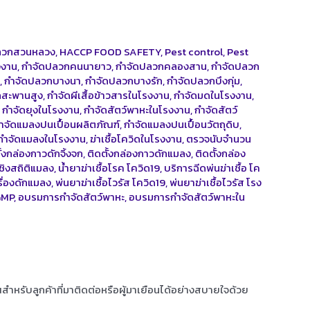
ลวกสวนหลวง
,
HACCP FOOD SAFETY
,
Pest control
,
Pest
งงาน
,
กำจัดปลวกคนนายาว
,
กำจัดปลวกคลองสาน
,
กำจัดปลวก
น
,
กำจัดปลวกบางนา
,
กำจัดปลวกบางรัก
,
กำจัดปลวกบึงกุ่ม
,
กสะพานสูง
,
กำจัดผีเสื้อข้าวสารในโรงงาน
,
กำจัดมดในโรงงาน
,
,
กำจัดยุงในโรงงาน
,
กำจัดสัตว์พาหะในโรงงาน
,
กำจัดสัตว์
ำจัดแมลงปนเปื้อนผลิตภัณฑ์
,
กำจัดแมลงปนเปื้อนวัตถุดิบ
,
กำจัดแมลงในโรงงาน
,
ฆ่าเชื้อโควิดในโรงงาน
,
ตรวจนับจำนวน
ั้งกล่องกาวดักจิ้งจก
,
ติดตั้งกล่องกาวดักแมลง
,
ติดตั้งกล่อง
ิงสถิติแมลง
,
น้ำยาฆ่าเชื้อโรค โควิด19
,
บริการฉีดพ่นฆ่าเชื้อ โค
รื่องดักแมลง
,
พ่นยาฆ่าเชื้อไวรัส โควิด19
,
พ่นยาฆ่าเชื้อไวรัส โรง
GMP
,
อบรมการกำจัดสัตว์พาหะ
,
อบรมการกำจัดสัตว์พาหะใน
ุณสำหรับลูกค้าที่มาติดต่อหรือผู้มาเยือนได้อย่างสบายใจด้วย