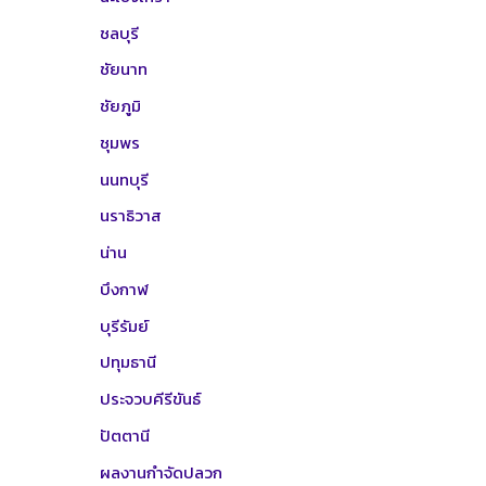
ชลบุรี
ชัยนาท
ชัยภูมิ
ชุมพร
นนทบุรี
นราธิวาส
น่าน
บึงกาฬ
บุรีรัมย์
ปทุมธานี
ประจวบคีรีขันธ์
ปัตตานี
ผลงานกำจัดปลวก