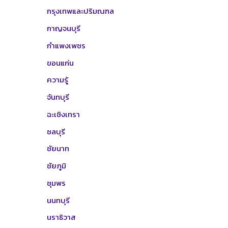
กรุงเทพและปริมณฑล
กาญจนบุรี
กำแพงเพชร
ขอนแก่น
ความรู้
จันทบุรี
ฉะเชิงเทรา
ชลบุรี
ชัยนาท
ชัยภูมิ
ชุมพร
นนทบุรี
นราธิวาส