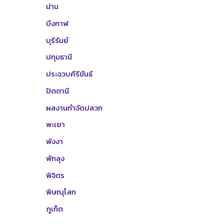
น่าน
บึงกาฬ
บุรีรัมย์
ปทุมธานี
ประจวบคีรีขันธ์
ปัตตานี
ผลงานกำจัดปลวก
พะเยา
พังงา
พัทลุง
พิจิตร
พิษณุโลก
ภูเก็ต