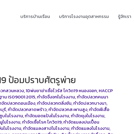
บริการบ้านเรือน
บริการโรงงานอุตสาหกรรม
รู้จักเรา
ด19 ป้อมปราบศัตรูพ่าย
ลวกสวนหลวง
,
1Dพ่นยาฆ่าเชื้อไวรัส โควิด19 หนองจอก
,
HACCP
รฐาน ISO9001:2015
,
กำจัดจิ้งจกในโรงงาน
,
กำจัดปลวกคนนา
ำจัดปลวกดอนเมือง
,
กำจัดปลวกตลิ่งชัน
,
กำจัดปลวกบางนา
,
บุรี
,
กำจัดปลวกลาดพร้าว
,
กำจัดปลวกสะพานสูง
,
กำจัดผีเสื้อ
สูบในโรงงาน
,
กำจัดมอดแป้งในโรงงาน
,
กำจัดยุงในโรงงาน
,
นูในโรงงาน
,
กำจัดเชื้อโรค โควิด19
,
กำจัดแมลงปนเปื้อน
ันในโรงงาน
,
กำจัดแมลงสาปในโรงงาน
,
กำจัดแมลงในโรงงาน
,