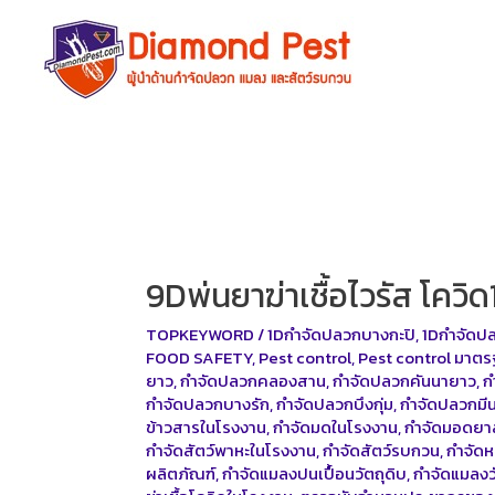
Skip
to
content
9Dพ่นยาฆ่าเชื้อไวรัส โควิ
TOPKEYWORD
/
1Dกำจัดปลวกบางกะปิ
,
1Dกำจัดป
FOOD SAFETY
,
Pest control
,
Pest control มาต
ยาว
,
กำจัดปลวกคลองสาน
,
กำจัดปลวกคันนายาว
,
ก
กำจัดปลวกบางรัก
,
กำจัดปลวกบึงกุ่ม
,
กำจัดปลวกมีน
ข้าวสารในโรงงาน
,
กำจัดมดในโรงงาน
,
กำจัดมอดยา
กำจัดสัตว์พาหะในโรงงาน
,
กำจัดสัตว์รบกวน
,
กำจัดห
ผลิตภัณฑ์
,
กำจัดแมลงปนเปื้อนวัตถุดิบ
,
กำจัดแมลงว