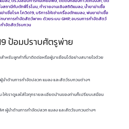
งแมลง
,
ตรวจสอบการกินเหยื่อพิษ
,
ติดตั้งกล่องกาวดักจิ้งจก
,
ติด
ั้งสถานีกับดักฟีโรโมน
,
ทำรายงานเชิงสถิติแมลง
,
น้ำยาฆ่าเชื้อ
ฆ่าเชิ้อโรค โควิด19
,
บริการให้เช่าเครื่องดักแมลง
,
พ่นยาฆ่าเชื้อ
รึกษาการกำจัดสัตว์พาหะ ด้วยระบบ GMP
,
อบรมการกำจัดสัตว์
กำจัดสัตว์รบกวน
ด19 ป้อมปราบศัตรูพ่าย
ุณสำหรับลูกค้าที่มาติดต่อหรือผู้มาเยือนได้อย่างสบายใจด้วย
ศ ผู้นำด้านการกำจัดปลวก แมลง และสัตว์รบกวนต่างๆ
าน ให้เราดูแลใส่ใจทุกรายละเอียดบ้านของท่านก็เปรียบเสมือน
เลิศ ผู้นำด้านการกำจัดปลวก แมลง และสัตว์รบกวนต่างๆ