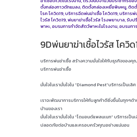
ฆ่าเชื้อโควิดในโรงงาน
,
ตรวจนับจำนวนประชากรขอ
ตั้งกล่องกาวดักแมลง
,
ติดตั้งกล่องเหยื่อพิษหนู
,
ติดต
โรค โควิด19
,
บริการฉีดพ่นฆ่าเชื้อ โควิด19
,
บริการพ่น
ไวรัส โควิด19
,
พ่นยาฆ่าเชื้อไวรัส โรงพยาบาล
,
รับป
พาหะ
,
อบรมการกำจัดสัตว์พาหะในโรงงาน
,
อบรมการ
9Dพ่นยาฆ่าเชื้อไวรัส โควิ
บริการพ่นฆ่าเชื้อ สร้างความมั่นใจให้กับธุรกิจของค
บริการพ่นฆ่าเชื้อ
มั่นใจในเรามั่นใจใน “Diamond Pest”บริการเป็นเลิ
เราจะพัฒนาการบริการให้กับลูกค้าดียิ่งขึ้นในทุกๆด้
บ้านของเรา
มั่นใจในเรามั่นใจใน “ไดมอนด์แพลนเนท” บริการเป็น
ปลอดภัยต่อบ้านและครอบครัวคุณอย่างแน่นอน