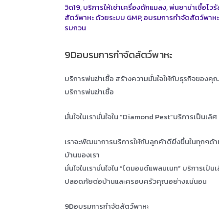
วิด19
,
บริการให้เช่าเครื่องดักแมลง
,
พ่นยาฆ่าเชื้อไวร
สัตว์พาหะ ด้วยระบบ GMP
,
อบรมการกำจัดสัตว์พาห
รบกวน
9Dอบรมการกำจัดสัตว์พาหะ
บริการพ่นฆ่าเชื้อ สร้างความมั่นใจให้กับธุรกิจของค
บริการพ่นฆ่าเชื้อ
มั่นใจในเรามั่นใจใน “Diamond Pest”บริการเป็นเลิ
เราจะพัฒนาการบริการให้กับลูกค้าดียิ่งขึ้นในทุกๆด้
บ้านของเรา
มั่นใจในเรามั่นใจใน “ไดมอนด์แพลนเนท” บริการเป็น
ปลอดภัยต่อบ้านและครอบครัวคุณอย่างแน่นอน
9Dอบรมการกำจัดสัตว์พาหะ