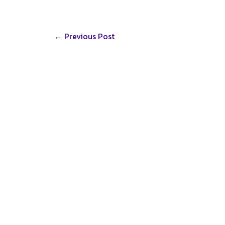
Post
←
Previous Post
navigation