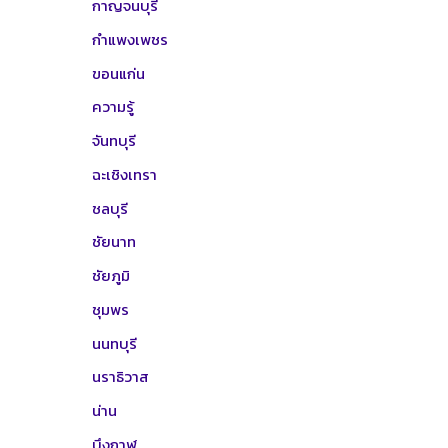
กาญจนบุรี
กำแพงเพชร
ขอนแก่น
ความรู้
จันทบุรี
ฉะเชิงเทรา
ชลบุรี
ชัยนาท
ชัยภูมิ
ชุมพร
นนทบุรี
นราธิวาส
น่าน
บึงกาฬ