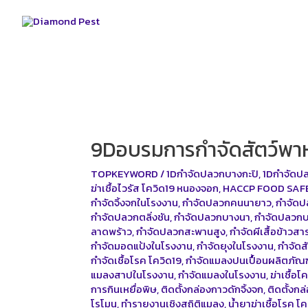
Skip
to
content
9Dอบรมการกำจัดสัตว์พา
TOPKEYWORD
/
1Dกำจัดปลวกบางกะปิ
,
1Dกำจัดป
ฆ่าเชื้อไวรัส โควิด19 หนองจอก
,
HACCP FOOD SAF
กำจัดจิ้งจกในโรงงาน
,
กำจัดปลวกคนนายาว
,
กำจัด
กำจัดปลวกตลิ่งชัน
,
กำจัดปลวกบางนา
,
กำจัดปลวกบ
ลาดพร้าว
,
กำจัดปลวกสะพานสูง
,
กำจัดผีเสื้อข้าวส
กำจัดมอดแป้งในโรงงาน
,
กำจัดยุงในโรงงาน
,
กำจัดส
กำจัดเชื้อโรค โควิด19
,
กำจัดแมลงปนเปื้อนผลิตภัณฑ
แมลงสาปในโรงงาน
,
กำจัดแมลงในโรงงาน
,
ฆ่าเชื้อ
การกินเหยื่อพิษ
,
ติดตั้งกล่องกาวดักจิ้งจก
,
ติดตั้งก
โรโมน
,
ทำรายงานเชิงสถิติแมลง
,
น้ำยาฆ่าเชื้อโรค โ