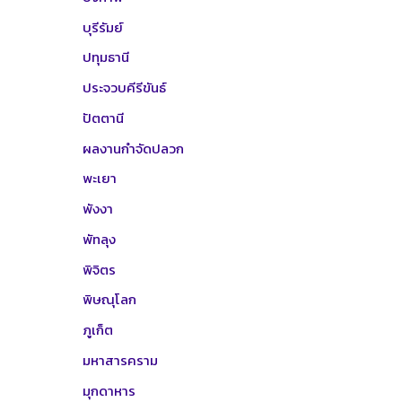
บุรีรัมย์
ปทุมธานี
ประจวบคีรีขันธ์
ปัตตานี
ผลงานกำจัดปลวก
พะเยา
พังงา
พัทลุง
พิจิตร
พิษณุโลก
ภูเก็ต
มหาสารคราม
มุกดาหาร