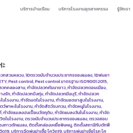
บริการบ้านเรือน
บริการโรงงานอุตสาหกรรม
รู้จักเรา
หะ
ลวกสวนหลวง
,
1Dตรวจนับจำนวนประชากรของแมลง
,
1Dพ่นยา
ETY
,
Pest control
,
Pest control มาตรฐาน ISO9001:2015
,
ปลวกคลองสาน
,
กำจัดปลวกคันนายาว
,
กำจัดปลวกดอนเมือง
,
างรัก
,
กำจัดปลวกบึงกุ่ม
,
กำจัดปลวกมีนบุรี
,
กำจัดปลวก
ารในโรงงาน
,
กำจัดมดในโรงงาน
,
กำจัดมอดยาสูบในโรงงาน
,
ัตว์พาหะในโรงงาน
,
กำจัดสัตว์รบกวน
,
กำจัดหนูในโรงงาน
,
์
,
กำจัดแมลงปนเปื้อนวัตถุดิบ
,
กำจัดแมลงวันในโรงงาน
,
กำจัด
โควิดในโรงงาน
,
ตรวจนับจำนวนประชากรของแมลง
,
ตรวจสอบ
ล่องกาวดักแมลง
,
ติดตั้งกล่องเหยื่อพิษหนู
,
ติดตั้งสถานีกับดักฟี
ควิด19
,
บริการฉีดพ่นฆ่าเชื้อ โควิด19
,
บริการพ่นฆ่าเชิ้อโรค โค