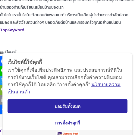
บ้านของท่านก็เปรียบเสมือนบ้านของเรา
มั่นใจในเรามั่นใจใน “ไดมอนด์แพลนเนท” บริการเป็นเลิศ ผู้นำด้านการกำจัดปลวก
แมลง และสัตว์รบกวนต่างๆ ปลอดภัยต่อบ้านและครอบครัวคุณอย่างแน่นอน
TopKeyWord
แชร์โฟสนี้
เว็บไซต์นี้ใช้คุกกี้
เราใช้คุกกี้เพื่อเพิ่มประสิทธิภาพ และประสบการณ์ที่ดีใน
Facebook
การใช้งานเว็บไซต์ คุณสามารถเลือกตั้งค่าความยินยอม
Line
การใช้คุกกี้ได้ โดยคลิก "การตั้งค่าคุกกี้"
นโยบายความ
Twitter
เป็นส่วนตัว
WeChat
ยอมรับทั้งหมด
Email
Share
คัดลอกลิ้ง
การตั้งค่าคุกกี้
Copyright © 2020 Diamond Planet (Thailand) Co.,Ltd. All Rights