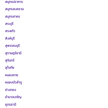
สมุทรปราการ
สมุทรสงคราม
สมุทรสาคร
สระบุรี
สระแก้ว
สิงห์บุรี
สุพรรณบุรี
สุราษฎร์ธานี
สุรินทร์
สุโขทัย
หนองคาย
หนองบัวลำภู
อ่างทอง
อำนาจเจริญ
อุดรธานี