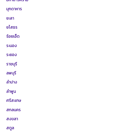
มุกดาหาร
ยะลา
ยโสธร
ร้อยเอ็ด
ระนอง
ระยอง
ราชบุรี
ลพบุรี
ลำปาง
ลำพูน
ศรีสะเกษ
สกลนคร
สงขลา
สตูล