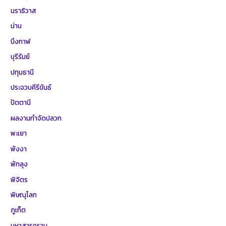
นราธิวาส
น่าน
บึงกาฬ
บุรีรัมย์
ปทุมธานี
ประจวบคีรีขันธ์
ปัตตานี
ผลงานกำจัดปลวก
พะเยา
พังงา
พัทลุง
พิจิตร
พิษณุโลก
ภูเก็ต
มหาสารคราม