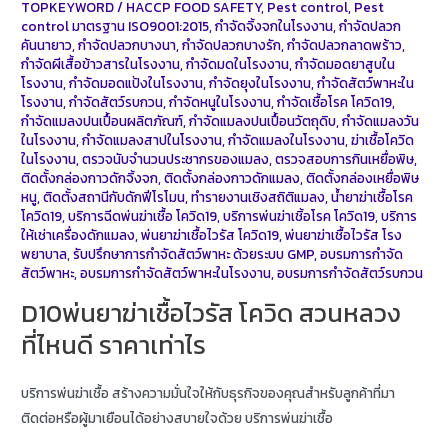
TOPKEYWORD
/
HACCP FOOD SAFETY
,
Pest control
,
Pest
control มาตรฐาน ISO9001:2015
,
กำจัดจิ้งจกในโรงงาน
,
กำจัดปลวก
คันนายาว
,
กำจัดปลวกบางนา
,
กำจัดปลวกบางรัก
,
กำจัดปลวกลาดพร้าว
,
กำจัดผีเสื้อข้าวสารในโรงงาน
,
กำจัดมดในโรงงาน
,
กำจัดมอดยาสูบใน
โรงงาน
,
กำจัดมอดแป้งในโรงงาน
,
กำจัดยุงในโรงงาน
,
กำจัดสัตว์พาหะใน
โรงงาน
,
กำจัดสัตว์รบกวน
,
กำจัดหนูในโรงงาน
,
กำจัดเชื้อโรค โควิด19
,
กำจัดแมลงปนเปื้อนผลิตภัณฑ์
,
กำจัดแมลงปนเปื้อนวัตถุดิบ
,
กำจัดแมลงวัน
ในโรงงาน
,
กำจัดแมลงสาปในโรงงาน
,
กำจัดแมลงในโรงงาน
,
ฆ่าเชื้อโควิด
ในโรงงาน
,
ตรวจนับจำนวนประชากรของแมลง
,
ตรวจสอบการกินเหยื่อพิษ
,
ติดตั้งกล่องกาวดักจิ้งจก
,
ติดตั้งกล่องกาวดักแมลง
,
ติดตั้งกล่องเหยื่อพิษ
หนู
,
ติดตั้งสถานีกับดักฟีโรโมน
,
ทำรายงานเชิงสถิติแมลง
,
น้ำยาฆ่าเชื้อโรค
โควิด19
,
บริการฉีดพ่นฆ่าเชื้อ โควิด19
,
บริการพ่นฆ่าเชิ้อโรค โควิด19
,
บริการ
ให้เช่าเครื่องดักแมลง
,
พ่นยาฆ่าเชื้อไวรัส โควิด19
,
พ่นยาฆ่าเชื้อไวรัส โรง
พยาบาล
,
รับปรึกษาการกำจัดสัตว์พาหะ ด้วยระบบ GMP
,
อบรมการกำจัด
สัตว์พาหะ
,
อบรมการกำจัดสัตว์พาหะในโรงงาน
,
อบรมการกำจัดสัตว์รบกวน
D10พ่นยาฆ่าเชื้อไวรัส โควิด สวนหลวง
ที่ไหนดี ราคาเท่าไร
บริการพ่นฆ่าเชื้อ สร้างความมั่นใจให้กับธุรกิจของคุณสำหรับลูกค้าที่มา
ติดต่อหรือผู้มาเยือนได้อย่างสบายใจด้วย บริการพ่นฆ่าเชื้อ