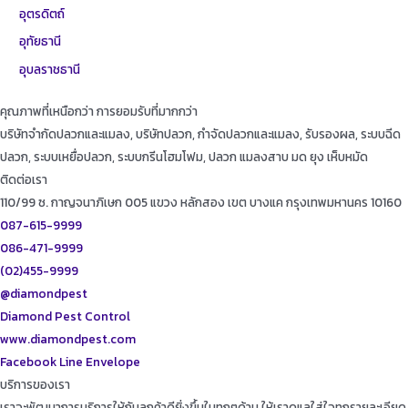
อุตรดิตถ์
อุทัยธานี
อุบลราชธานี
คุณภาพที่เหนือกว่า การยอมรับที่มากกว่า
บริษัทจำกัดปลวกและแมลง, บริษัทปลวก, กำจัดปลวกและแมลง, รับรองผล, ระบบฉีด
ปลวก, ระบบเหยื่อปลวก, ระบบกรีนโฮมโฟม, ปลวก แมลงสาบ มด ยุง เห็บหมัด
ติดต่อเรา
110/99 ซ. กาญจนาภิเษก 005 แขวง หลักสอง เขต บางแค กรุงเทพมหานคร 10160
087-615-9999
086-471-9999
(02)455-9999
@diamondpest
Diamond Pest Control
www.diamondpest.com
Facebook
Line
Envelope
บริการของเรา
เราจะพัฒนาการบริการให้กับลูกค้าดียิ่งขึ้นในทุกๆด้าน ให้เราดูแลใส่ใจทุกรายละเอียด