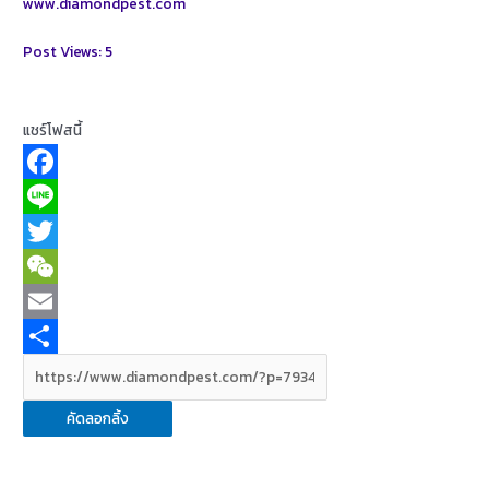
www.diamondpest.com
Post Views:
5
แชร์โฟสนี้
F
a
L
c
i
T
e
n
w
W
b
e
i
e
E
o
t
C
m
S
o
t
h
a
h
คัดลอกลิ้ง
k
e
a
i
a
r
t
l
r