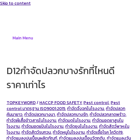
Skip to content
Main Menu
D12กำจัดปลวกบางรักที่ไหนดี
ราคาเท่าไร
TOPKEYWORD
/
HACCP FOOD SAFETY
,
Pest control
,
Pest
control มาตรฐาน ISO9001:2015
,
กำจัดจิ้งจกในโรงงาน
,
กำจัดปลวก
คันนายาว
,
กำจัดปลวกบางนา
,
กำจัดปลวกบางรัก
,
กำจัดปลวกลาดพร้าว
,
กำจัดผีเสื้อข้าวสารในโรงงาน
,
กำจัดมดในโรงงาน
,
กำจัดมอดยาสูบใน
โรงงาน
,
กำจัดมอดแป้งในโรงงาน
,
กำจัดยุงในโรงงาน
,
กำจัดสัตว์พาหะใน
โรงงาน
,
กำจัดสัตว์รบกวน
,
กำจัดหนูในโรงงาน
,
กำจัดเชื้อโรค โควิด19
,
กำจัดแมลงปนเปื้อนผลิตภัณฑ์
,
กำจัดแมลงปนเปื้อนวัตถุดิบ
,
กำจัดแมลงวัน