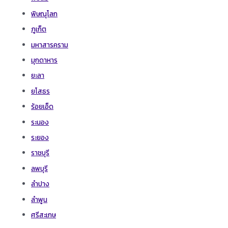
พิษณุโลก
ภูเก็ต
มหาสารคราม
มุกดาหาร
ยะลา
ยโสธร
ร้อยเอ็ด
ระนอง
ระยอง
ราชบุรี
ลพบุรี
ลำปาง
ลำพูน
ศรีสะเกษ