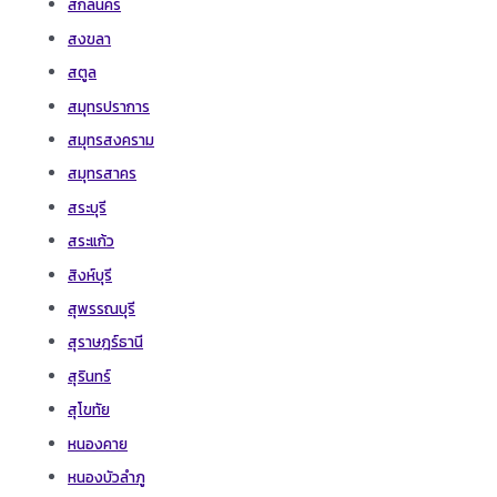
สกลนคร
สงขลา
สตูล
สมุทรปราการ
สมุทรสงคราม
สมุทรสาคร
สระบุรี
สระแก้ว
สิงห์บุรี
สุพรรณบุรี
สุราษฎร์ธานี
สุรินทร์
สุโขทัย
หนองคาย
หนองบัวลำภู