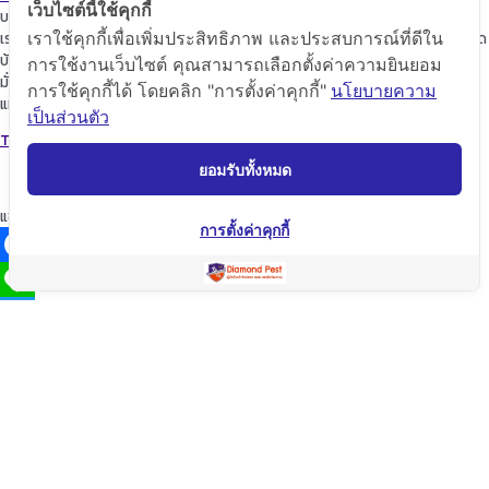
เว็บไซต์นี้ใช้คุกกี้
บริการของเรา
เราจะพัฒนาการบริการให้กับลูกค้าดียิ่งขึ้นในทุกๆด้าน ให้เราดูแลใส่ใจทุกรายละเอียด
เราใช้คุกกี้เพื่อเพิ่มประสิทธิภาพ และประสบการณ์ที่ดีใน
บ้านของท่านก็เปรียบเสมือนบ้านของเรา
การใช้งานเว็บไซต์ คุณสามารถเลือกตั้งค่าความยินยอม
มั่นใจในเรามั่นใจใน “ไดมอนด์แพลนเนท” บริการเป็นเลิศ ผู้นำด้านการกำจัดปลวก
การใช้คุกกี้ได้ โดยคลิก "การตั้งค่าคุกกี้"
นโยบายความ
แมลง และสัตว์รบกวนต่างๆ ปลอดภัยต่อบ้านและครอบครัวคุณอย่างแน่นอน
เป็นส่วนตัว
TopKeyWord
ยอมรับทั้งหมด
แชร์โฟสนี้
การตั้งค่าคุกกี้
Facebook
Line
Twitter
WeChat
Email
Share
คัดลอกลิ้ง
Copyright © 2020 Diamond Planet (Thailand) Co.,Ltd. All Rights