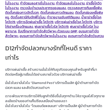
ในโรงงาน
,
กำจัดแมลงสาปในโรงงาน
,
กำจัดแมลงในโรงงาน
,
ฆ่าเชื้อโควิด
ในโรงงาน
,
ตรวจนับจำนวนประชากรของแมลง
,
ตรวจสอบการกินเหยื่อพิษ
,
ติดตั้งกล่องกาวดักจิ้งจก
,
ติดตั้งกล่องกาวดักแมลง
,
ติดตั้งกล่องเหยื่อพิษ
หนู
,
ติดตั้งสถานีกับดักฟีโรโมน
,
ทำรายงานเชิงสถิติแมลง
,
น้ำยาฆ่าเชื้อโรค
โควิด19
,
บริการฉีดพ่นฆ่าเชื้อ โควิด19
,
บริการพ่นฆ่าเชิ้อโรค โควิด19
,
บริการ
ให้เช่าเครื่องดักแมลง
,
พ่นยาฆ่าเชื้อไวรัส โควิด19
,
พ่นยาฆ่าเชื้อไวรัส โรง
พยาบาล
,
รับปรึกษาการกำจัดสัตว์พาหะ ด้วยระบบ GMP
,
อบรมการกำจัด
สัตว์พาหะ
,
อบรมการกำจัดสัตว์พาหะในโรงงาน
,
อบรมการกำจัดสัตว์รบกวน
D12กำจัดปลวกบางรักที่ไหนดี ราคา
เท่าไร
บริการพ่นฆ่าเชื้อ สร้างความมั่นใจให้กับธุรกิจของคุณสำหรับลูกค้าที่มา
ติดต่อหรือผู้มาเยือนได้อย่างสบายใจด้วย บริการพ่นฆ่าเชื้อ
มั่นใจในเรามั่นใจใน “Diamond Pest”บริการเป็นเลิศ ผู้นำด้านการกำจัด
ปลวก แมลง และสัตว์รบกวนต่างๆ
เราจะพัฒนาการบริการให้กับลูกค้าดียิ่งขึ้นในทุกๆด้าน ให้เราดูแลใส่ใจทุกราย
ละเอียดบ้านของท่านก็เปรียบเสมือนบ้านของเรา
มั่นใจในเรามั่นใจใน “ไดมอนด์แพลนเนท” บริการเป็นเลิศ ผู้นำด้านการกำจัด