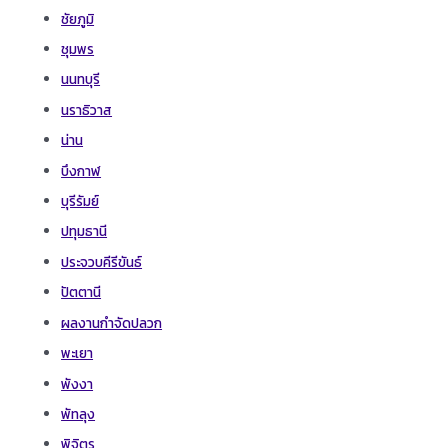
ชัยภูมิ
ชุมพร
นนทบุรี
นราธิวาส
น่าน
บึงกาฬ
บุรีรัมย์
ปทุมธานี
ประจวบคีรีขันธ์
ปัตตานี
ผลงานกำจัดปลวก
พะเยา
พังงา
พัทลุง
พิจิตร